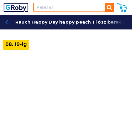
Keresés
Rauch Happy Day happy peach 1 l őszibarack
Keres
08. 19-ig