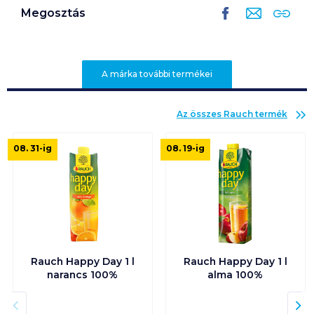
Megosztás
A márka további termékei
Az összes
Rauch
termék
08. 31
-ig
08. 19
-ig
Rauch Happy Day 1 l
Rauch Happy Day 1 l
narancs 100%
alma 100%