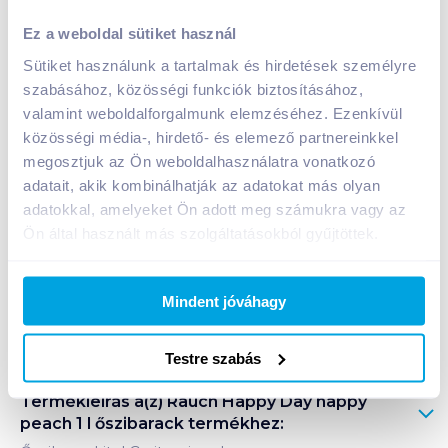
Rauch Happy Day happy peach 1 l őszibarack
Ez a weboldal sütiket használ
699
Ft /
db
Sütiket használunk a tartalmak és hirdetések személyre
Egységár:
699
Ft /
liter
szabásához, közösségi funkciók biztosításához,
Nettó eladási ár:
550
Ft /
db
(
27
% áfa)
valamint weboldalforgalmunk elemzéséhez. Ezenkívül
közösségi média-, hirdető- és elemező partnereinkkel
Kosárba
megosztjuk az Ön weboldalhasználatra vonatkozó
Kosárba
adatait, akik kombinálhatják az adatokat más olyan
adatokkal, amelyeket Ön adott meg számukra vagy az
1 karton = 12 db
Ön által használt más szolgáltatásokból gyűjtöttek.
+1 karton a kosárba
Mindent jóváhagy
Bevásárlólistához adom
Értesíts, ha olcsóbb!
Testre szabás
Termékleírás a(z)
Rauch Happy Day happy
peach 1 l őszibarack
termékhez: