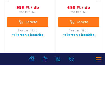
999
Ft /
db
699
Ft /
db
999
Ft /
liter
699
Ft /
liter
Kosárba
Kosárba
Kosárba
Kosárba
1 karton = 12 db
1 karton = 12 db
+1 karton a kosárba
+1 karton a kosárba
SZOLGÁLTATÁSOK
Ajándékkosarak
INFORMÁCIÓK
Árfigyelő
Áruházunk működése
Bevásárlólisták