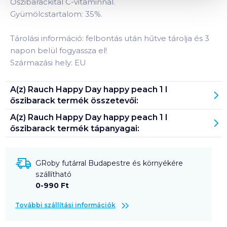
Őszibarackital C-vitaminnal.
Gyümölcstartalom: 35%.
Tárolási információ: felbontás után hűtve tárolja és 3
napon belül fogyassza el!
Származási hely: EU
A(z)
Rauch Happy Day happy peach 1 l
őszibarack
termék összetevői:
A(z)
Rauch Happy Day happy peach 1 l
őszibarack
termék tápanyagai:
GRoby futárral Budapestre és környékére
szállítható
0-990 Ft
További szállítási információk