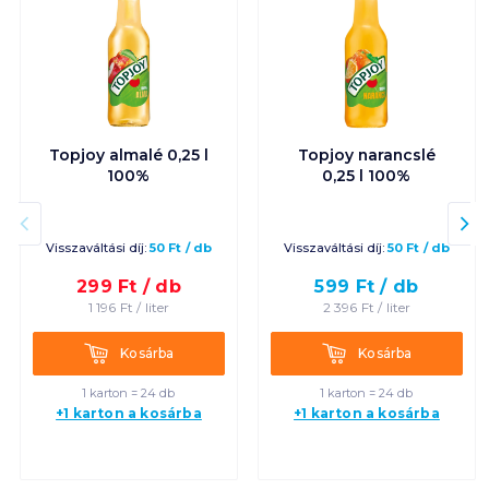
Topjoy almalé 0,25 l
Topjoy narancslé
100%
0,25 l 100%
Visszaváltási díj:
50
Ft
/
db
Visszaváltási díj:
50
Ft
/
db
299
Ft /
db
599
Ft /
db
1 196
Ft /
liter
2 396
Ft /
liter
Kosárba
Kosárba
Kosárba
Kosárba
1 karton = 24 db
1 karton = 24 db
+1 karton a kosárba
+1 karton a kosárba