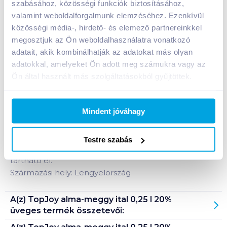
szabásához, közösségi funkciók biztosításához,
valamint weboldalforgalmunk elemzéséhez. Ezenkívül
közösségi média-, hirdető- és elemező partnereinkkel
Bevásárlólistához adom
Értesíts, ha olcsóbb!
megosztjuk az Ön weboldalhasználatra vonatkozó
adatait, akik kombinálhatják az adatokat más olyan
adatokkal, amelyeket Ön adott meg számukra vagy az
Termékleírás a(z)
TopJoy alma-meggy ital 0,25 l
Ön által használt más szolgáltatásokból gyűjtöttek.
20% üveges
termékhez:
Sűrített meggyből és almából készült, pasztőrözött
Mindent jóváhagy
ital. Tartósítószert nem tartalmaz.
Tárolási információ: fénytől védett, hűvös helyen
Testre szabás
tárolandó. Felbontás után hűtőben tárolva 48 óráig
tartható el.
Származási hely: Lengyelország
A(z)
TopJoy alma-meggy ital 0,25 l 20%
üveges
termék összetevői: