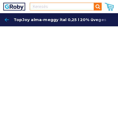
Keresés
TopJoy alma-meggy ital 0,25 l 20% üveges
Keres