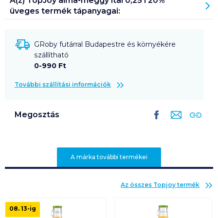
A(z)
TopJoy alma-meggy ital 0,25 l 20%
üveges
termék tápanyagai:
GRoby futárral Budapestre és környékére
szállítható
0-990 Ft
További szállítási információk
Megosztás
A márka további termékei
Az összes
Topjoy
termék
08. 13
-ig