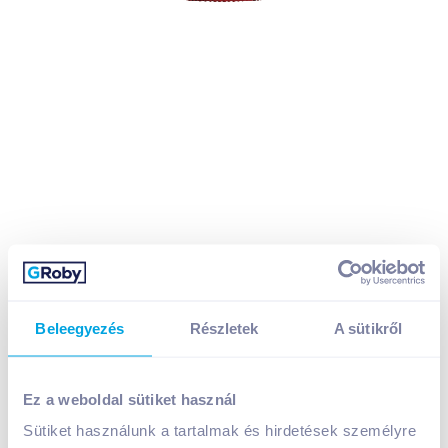
Beleegyezés
Részletek
A sütikről
TopJoy alma-meggy ital 0,25 l 20% üveges
Ez a weboldal sütiket használ
Sütiket használunk a tartalmak és hirdetések személyre
A termék megszűnt