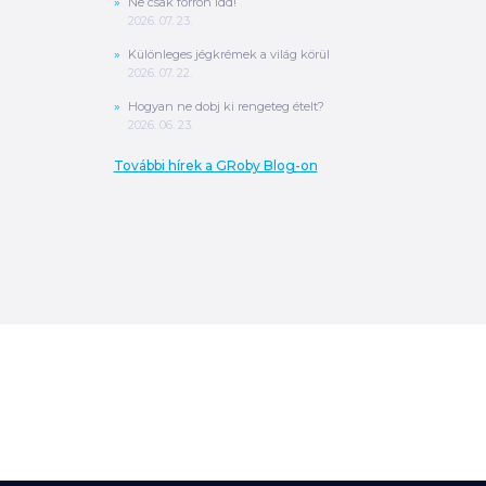
Ne csak forrón idd!
2026. 07. 23.
Különleges jégkrémek a világ körül
2026. 07. 22.
Hogyan ne dobj ki rengeteg ételt?
2026. 06. 23.
További hírek a GRoby Blog-on
0
Ft
ÖSSZESEN
A végösszeg a szállítás költségét, illetve
MPL szállítás esetén a csomagolási
költséget nem tartalmazza.
További