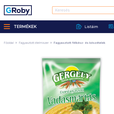
TERMÉKEK
Listáim
Főoldal
Fagyasztott élelmiszer
Fagyasztott félkész- és készételek