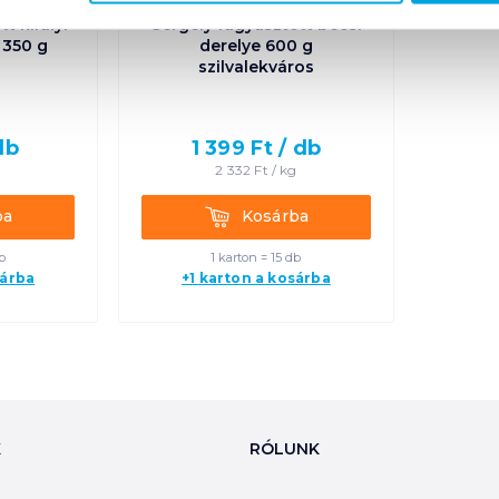
t királyi
Gergely fagyasztott bécsi
 350 g
derelye 600 g
szilvalekváros
db
1 399
Ft /
db
g
2 332
Ft /
kg
Kosárba
ba
Kosárba
b
1 karton = 15 db
sárba
+1 karton a kosárba
K
RÓLUNK