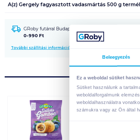
A(z)
Gergely fagyasztott vadasmártás 500 g
termék
GRoby futárral Budapestre és környékére szállítható
0-990 Ft
További szállítási információk
Beleegyezés
Ez a weboldal sütiket haszn
Sütiket használunk a tartal
weboldalforgalmunk elemzésé
weboldalhasználatra vonatko
számukra vagy az Ön által ha