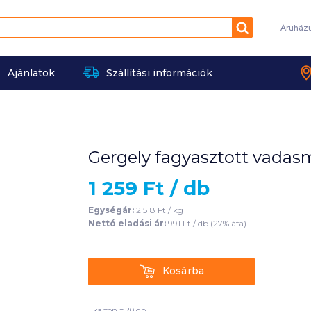
Keresés
Áruház
Ajánlatok
Szállítási információk
Gergely fagyasztott vadas
1 259
Ft /
db
Egységár:
2 518
Ft /
kg
Nettó eladási ár:
991
Ft /
db
(
27
% áfa)
Kosárba
Kosárba
1 karton = 20 db