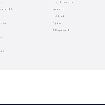
ése
Bemutatkozunk
 feltételek
Kapcsolat
Üzleteink
ztató
Díjaink
Állásajánlatok
ók
máció