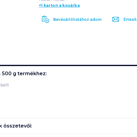
+1 karton a kosárba
Bevásárlólistához adom
Értesít
 500 g
termékhez:
kell.
 összetevői: