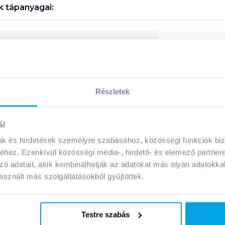
 tápanyagai:
Megosztás
Részletek
A márka további termékei
ál
mak és hirdetések személyre szabásához, közösségi funkciók biz
hez. Ezenkívül közösségi média-, hirdető- és elemező partner
zó adatait, akik kombinálhatják az adatokat más olyan adatokka
sznált más szolgáltatásokból gyűjtöttek.
Testre szabás