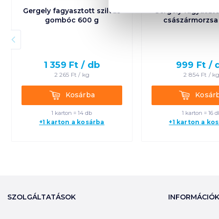
Gergely fagyasztott szilvás
Gergely fagyasztot
gombóc 600 g
császármorzsa
1 359
Ft /
db
999
Ft /
2 265
Ft /
kg
2 854
Ft /
k
Kosárba
Kosárba
Kosárba
Kosár
1 karton = 14 db
1 karton = 16 d
+1 karton a kosárba
+1 karton a ko
SZOLGÁLTATÁSOK
INFORMÁCIÓ