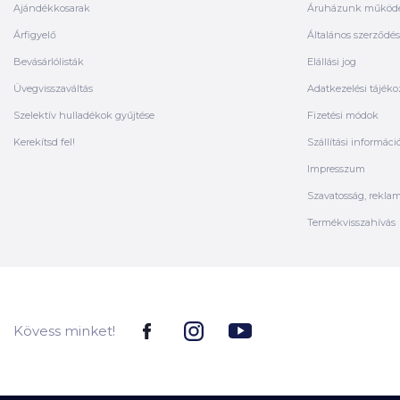
Ajándékkosarak
Áruházunk működ
Árfigyelő
Általános szerződési
Bevásárlólisták
Elállási jog
Üvegvisszaváltás
Adatkezelési tájéko
Szelektív hulladékok gyűjtése
Fizetési módok
Kerekítsd fel!
Szállítási informáci
Impresszum
Szavatosság, rekla
Termékvisszahívás
Kövess minket!