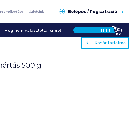
Keresés
Belépés / Regisztráció
unk működése
Üzleteink
0
Ft
Még nem választottál címet
ariaLabel
ariaLabel
Kosár tartalma
Kosár tartalma
mártás 500 g