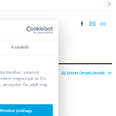
A sütikről
tosításához, valamint
Az összes
Gergely
termék
A kosarad jelenleg üres.
einkkel megosztjuk az Ön
Adj hozzá termékeket!
l, amelyeket Ön adott meg
Mindent jóváhagy