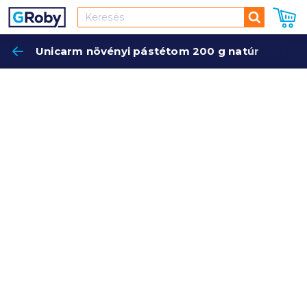
Keresés
Unicarm növényi pástétom 200 g natúr
Keres