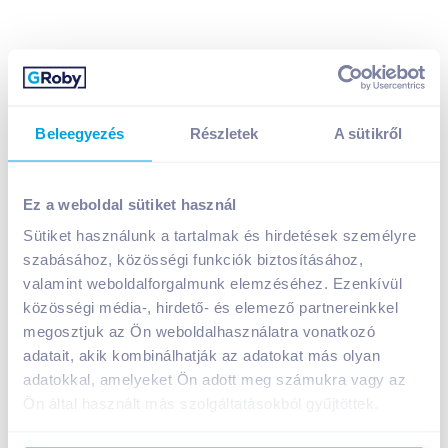
Beleegyezés
Részletek
A sütikről
Ez a weboldal sütiket használ
Sütiket használunk a tartalmak és hirdetések személyre
Unicarm növényi pástétom 200 g natúr
szabásához, közösségi funkciók biztosításához,
A termék jelenleg nem elérhető
valamint weboldalforgalmunk elemzéséhez. Ezenkívül
közösségi média-, hirdető- és elemező partnereinkkel
megosztjuk az Ön weboldalhasználatra vonatkozó
adatait, akik kombinálhatják az adatokat más olyan
Bevásárlólistához adom
Értesíts, ha olcsóbb!
adatokkal, amelyeket Ön adott meg számukra vagy az
Ön által használt más szolgáltatásokból gyűjtöttek.
Termékleírás a(z)
Unicarm növényi pástétom