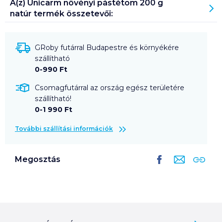
A(z)
Unicarm növényi pástétom 200 g
natúr
termék összetevői:
GRoby futárral Budapestre és környékére
szállítható
0-990 Ft
Csomagfutárral az ország egész területére
szállítható!
0-1 990 Ft
További szállítási információk
Megosztás