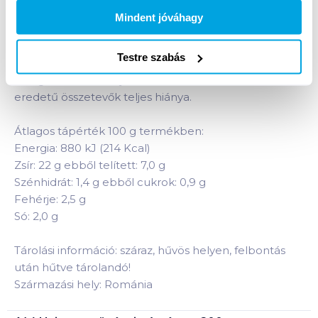
200 g natúr
termékhez:
Mindent jóváhagy
Krémes jellegű könnyen kenhető növényi
összetevőkből készült natúr pástétom. Ajánljuk
Testre szabás
fogyasztását kenyérre kenve, szendvicsekbe,
hidegtálakhoz. Előnye a koleszterin és az állati
eredetű összetevők teljes hiánya.
Átlagos tápérték 100 g termékben:
Energia: 880 kJ (214 Kcal)
Zsír: 22 g ebből telített: 7,0 g
Szénhidrát: 1,4 g ebből cukrok: 0,9 g
Fehérje: 2,5 g
Só: 2,0 g
Tárolási információ: száraz, hűvös helyen, felbontás
után hűtve tárolandó!
Származási hely: Románia