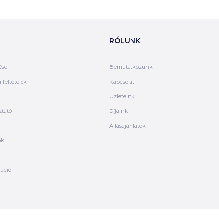
K
RÓLUNK
ése
Bemutatkozunk
 feltételek
Kapcsolat
Üzleteink
ztató
Díjaink
Állásajánlatok
ók
máció