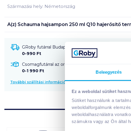
Származási hely: Németország
A(z)
Schauma hajsampon 250 ml Q10 hajerősítő
ter
GRoby futárral Budapestre és környékére szállítható
0-990 Ft
Csomagfutárral az ország egész területére szállítható
0-1 990 Ft
Beleegyezés
További szállítási információk
Ez a weboldal sütiket haszn
Sütiket használunk a tartal
weboldalforgalmunk elemzésé
weboldalhasználatra vonatko
számukra vagy az Ön által ha