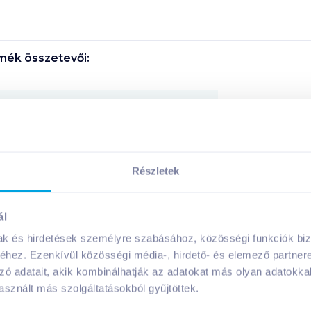
mék összetevői:
Megosztás
!
Részletek
ál
mak és hirdetések személyre szabásához, közösségi funkciók biz
A márka további termékei
hez. Ezenkívül közösségi média-, hirdető- és elemező partner
zó adatait, akik kombinálhatják az adatokat más olyan adatokka
sznált más szolgáltatásokból gyűjtöttek.