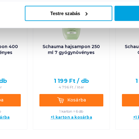
Testre szabás
pon 400
Schauma hajsampon 250
Schau
ényes
ml 7 gyógynövényes
db
1 199
Ft /
db
1
er
4 796
Ft /
liter
Kosárba
ba
Kosárba
b
1 karton = 6 db
sárba
+1 karton a kosárba
+1