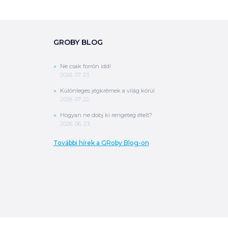
GROBY BLOG
Ne csak forrón idd!
2026. 07. 23.
Különleges jégkrémek a világ körül
2026. 07. 22.
Hogyan ne dobj ki rengeteg ételt?
2026. 06. 23.
További hírek a GRoby Blog-on