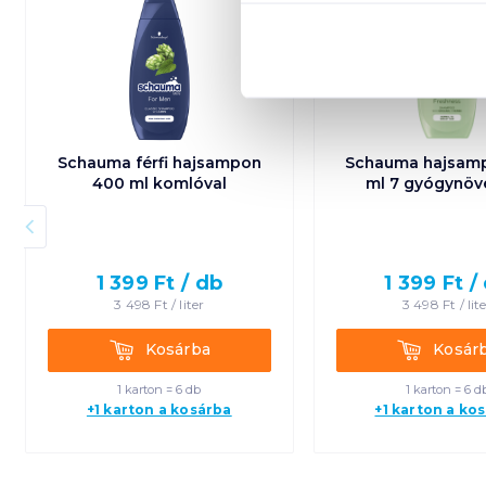
Schauma férfi hajsampon
Schauma hajsam
400 ml komlóval
ml 7 gyógynöv
1 399
Ft /
db
1 399
Ft /
3 498
Ft /
liter
3 498
Ft /
lit
Kosárba
Kosárba
Kosárba
Kosár
1 karton = 6 db
1 karton = 6 d
+1 karton a kosárba
+1 karton a ko