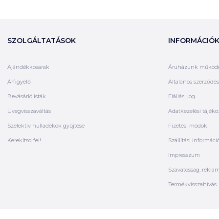
SZOLGÁLTATÁSOK
INFORMÁCIÓ
Ajándékkosarak
Áruházunk működ
Árfigyelő
Általános szerződési
Bevásárlólisták
Elállási jog
Üvegvisszaváltás
Adatkezelési tájéko
Szelektív hulladékok gyűjtése
Fizetési módok
Kerekítsd fel!
Szállítási informáci
Impresszum
Szavatosság, rekla
Termékvisszahívás