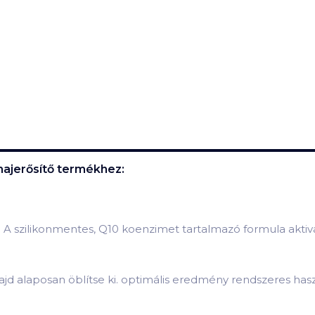
ajerősítő
termékhez:
 szilikonmentes, Q10 koenzimet tartalmazó formula aktivá
ajd alaposan öblítse ki. optimális eredmény rendszeres hasz