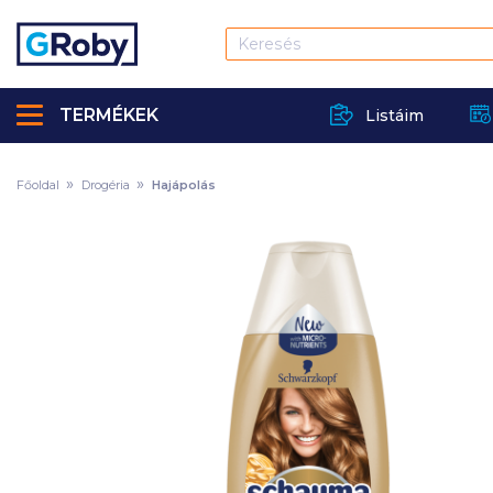
TERMÉKEK
Listáim
Főoldal
Drogéria
Hajápolás