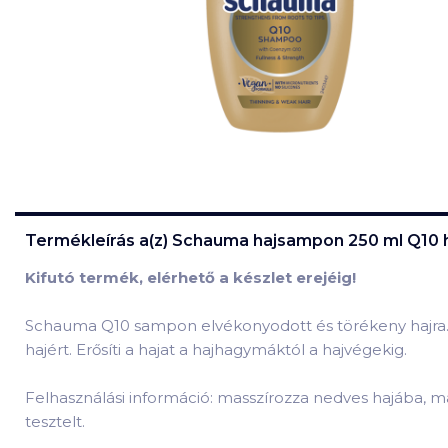
Termékleírás a(z)
Schauma hajsampon 250 ml Q10 h
Kifutó termék, elérhető a készlet erejéig!
Schauma Q10 sampon elvékonyodott és törékeny hajra. A
hajért. Erősíti a hajat a hajhagymáktól a hajvégekig.
Felhasználási információ: masszírozza nedves hajába, m
tesztelt.