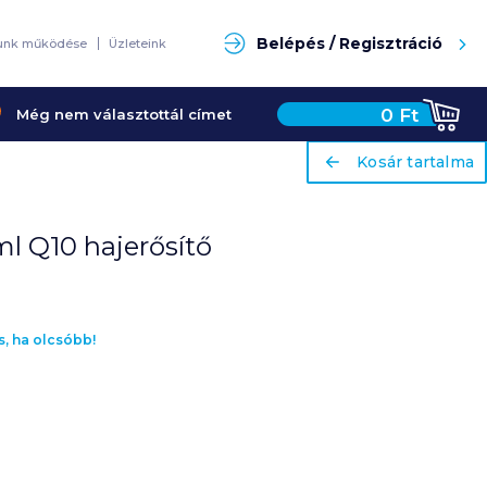
Keresés
Belépés / Regisztráció
unk működése
Üzleteink
0
Ft
Még nem választottál címet
ariaLabel
ariaLabel
Kosár tartalma
Kosár tartalma
 Q10 hajerősítő
s, ha olcsóbb!