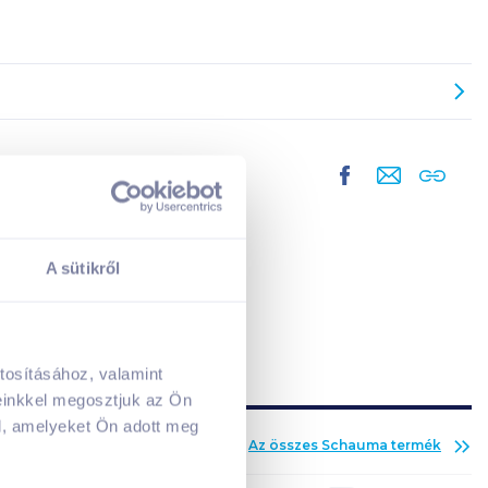
A sütikről
tosításához, valamint
A kosarad jelenleg üres.
einkkel megosztjuk az Ön
Adj hozzá termékeket!
l, amelyeket Ön adott meg
Az összes
Schauma
termék