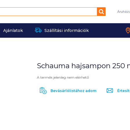
Keresés
Áruház
Ajánlatok
Szállítási információk
Schauma hajsampon 250 ml
A termék jelenleg nem elérhető
Bevásárlólistához adom
Értesít