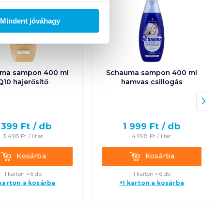
Mindent jóváhagy
ma sampon 400 ml
Schauma sampon 400 ml
Q10 hajerősítő
hamvas csillogás
 399
Ft /
db
1 999
Ft /
db
3 498
Ft /
liter
4 998
Ft /
liter
Kosárba
Kosárba
Kosárba
Kosárba
1 karton = 6 db
1 karton = 6 db
 karton a kosárba
+1 karton a kosárba