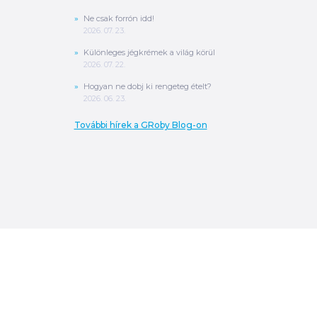
Ne csak forrón idd!
2026. 07. 23.
Különleges jégkrémek a világ körül
2026. 07. 22.
Hogyan ne dobj ki rengeteg ételt?
2026. 06. 23.
További hírek a GRoby Blog-on
0
Ft
ÖSSZESEN
A végösszeg a szállítás költségét, illetve