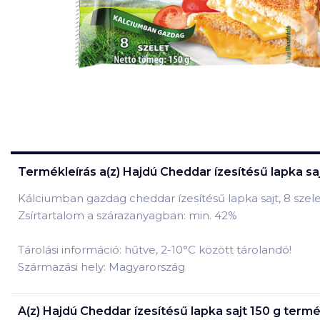
Termékleírás a(z)
Hajdú Cheddar ízesítésű lapka saj
Kálciumban gazdag cheddar ízesítésű lapka sajt, 8 szele
Zsírtartalom a szárazanyagban: min. 42%
Tárolási információ: hűtve, 2-10°C között tárolandó!
Származási hely: Magyarország
A(z)
Hajdú Cheddar ízesítésű lapka sajt 150 g
termék