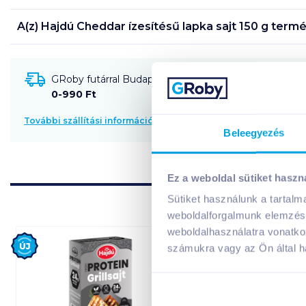
A(z)
Hajdú Cheddar ízesítésű lapka sajt 150 g
termé
GRoby futárral Budapestre és környékére szállítható
0-990 Ft
További szállítási információk
Beleegyezés
Ez a weboldal sütiket haszn
Sütiket használunk a tartal
weboldalforgalmunk elemzésé
weboldalhasználatra vonatko
Új
számukra vagy az Ön által ha