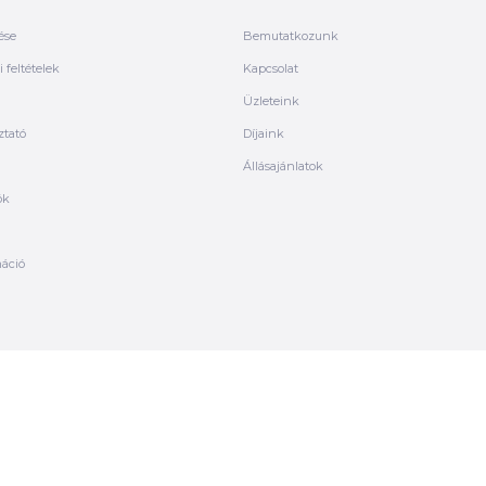
ése
Bemutatkozunk
 feltételek
Kapcsolat
Üzleteink
ztató
Díjaink
Állásajánlatok
ók
máció