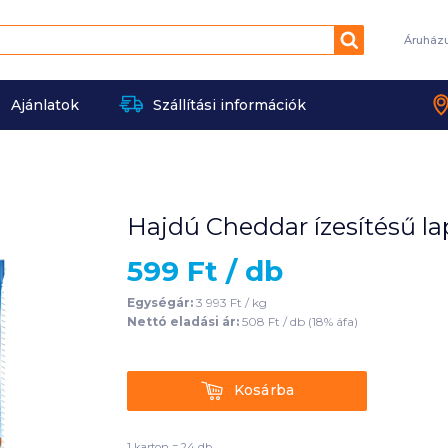
Keresés
Áruház
Ajánlatok
Szállítási információk
Hajdú Cheddar ízesítésű lap
599
Ft /
db
Egységár:
3 993
Ft /
kg
Nettó eladási ár:
508
Ft /
db
(
18
% áfa)
Kosárba
Kosárba
1 karton = 24 db