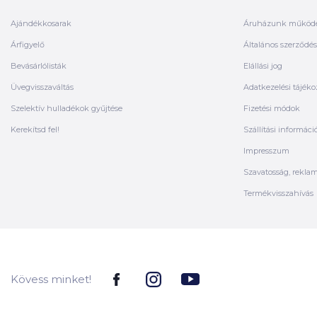
Ajándékkosarak
Áruházunk működ
Árfigyelő
Általános szerződési
Bevásárlólisták
Elállási jog
Üvegvisszaváltás
Adatkezelési tájéko
Szelektív hulladékok gyűjtése
Fizetési módok
Kerekítsd fel!
Szállítási informáci
Impresszum
Szavatosság, rekla
Termékvisszahívás
Kövess minket!