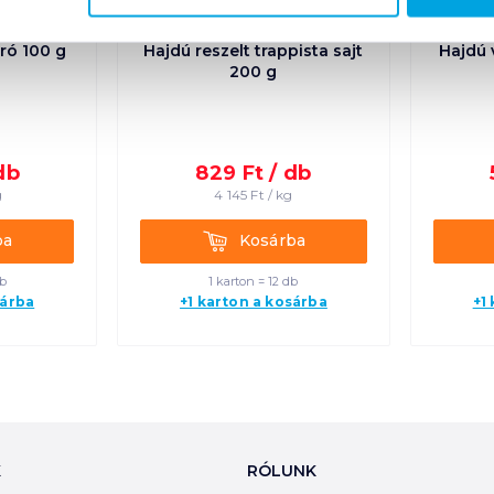
úró 100 g
Hajdú reszelt trappista sajt
Hajdú 
200 g
db
829
Ft /
db
g
4 145
Ft /
kg
Kosárba
ba
Kosárba
db
1 karton = 12 db
sárba
+1 karton a kosárba
+1
K
RÓLUNK