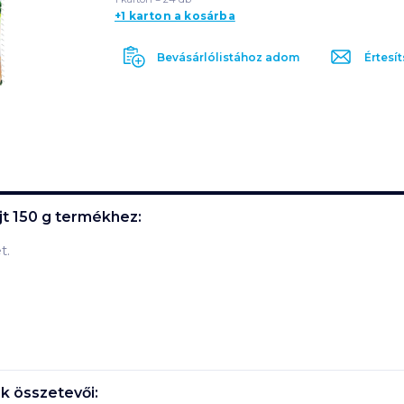
+1 karton a kosárba
Bevásárlólistához adom
Értesít
t 150 g
termékhez:
t.
 összetevői: