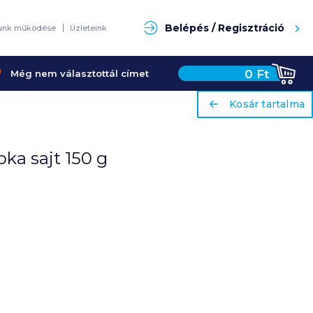
Keresés
Belépés / Regisztráció
unk működése
Üzleteink
0
Ft
Még nem választottál címet
ariaLabel
ariaLabel
Kosár tartalma
Kosár tartalma
ka sajt 150 g