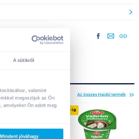
A sütikről
tosításához, valamint
Az összes
Hajdú
termék
A kosarad jelenleg üres.
einkkel megosztjuk az Ön
Adj hozzá termékeket!
l, amelyeket Ön adott meg
08. 31
-ig
Mindent jóváhagy