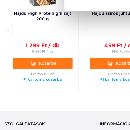
Hajdú High Protein grillsajt
Hajdú zsíros juht
200 g
1 299
Ft /
db
499
Ft /
6 495
Ft /
kg
4 990
Ft /
k
Kosárba
Kosárba
Kosárba
Kosár
1 karton = 12 db
1 karton = 20 
+1 karton a kosárba
+1 karton a ko
SZOLGÁLTATÁSOK
INFORMÁCIÓ