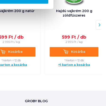
vajkrém 200 g natúr
Hajdú vajkrém 200 g
zöldfűszeres
599
Ft /
db
599
Ft /
db
2 995
Ft /
kg
2 995
Ft /
kg
Kosárba
Kosárba
Kosárba
Kosárba
1 karton = 12 db
1 karton = 12 db
 karton a kosárba
+1 karton a kosárba
GROBY BLOG