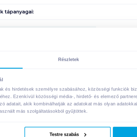
k tápanyagai:
Megosztás
Részletek
A márka további termékei
ál
mak és hirdetések személyre szabásához, közösségi funkciók biz
hez. Ezenkívül közösségi média-, hirdető- és elemező partner
zó adatait, akik kombinálhatják az adatokat más olyan adatokka
08. 31
-ig
08. 31
-ig
sznált más szolgáltatásokból gyűjtöttek.
Testre szabás