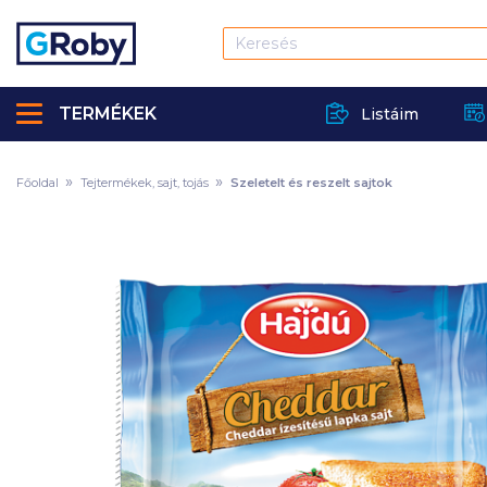
TERMÉKEK
Listáim
Főoldal
Tejtermékek, sajt, tojás
Szeletelt és reszelt sajtok