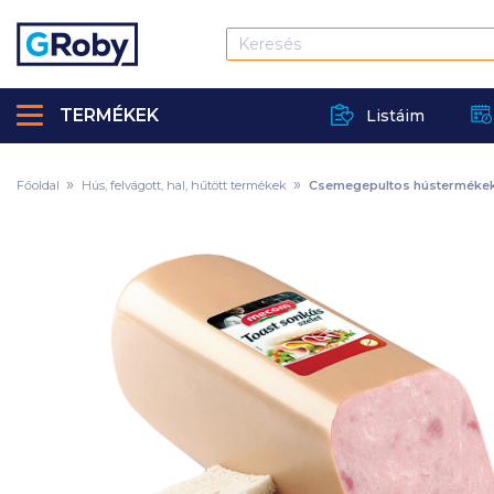
TERMÉKEK
Listáim
Főoldal
Hús, felvágott, hal, hűtött termékek
Csemegepultos hústerméke