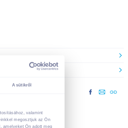
A sütikről
tosításához, valamint
A kosarad jelenleg üres.
einkkel megosztjuk az Ön
Adj hozzá termékeket!
l, amelyeket Ön adott meg