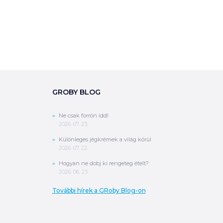
GROBY BLOG
Ne csak forrón idd!
2026. 07. 23.
Különleges jégkrémek a világ körül
2026. 07. 22.
Hogyan ne dobj ki rengeteg ételt?
2026. 06. 23.
További hírek a GRoby Blog-on