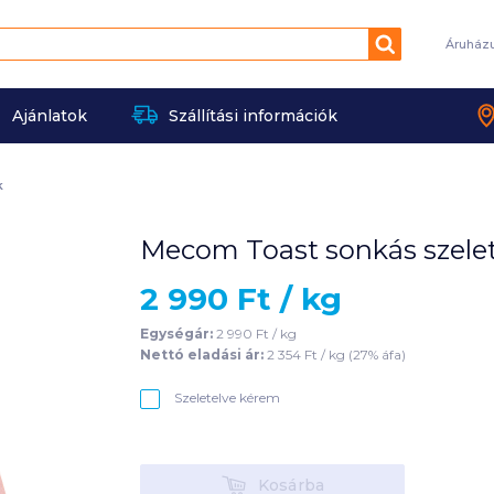
Keresés
Áruház
Ajánlatok
Szállítási információk
k
Mecom Toast sonkás szele
2 990
Ft /
kg
Egységár:
2 990
Ft /
kg
Nettó eladási ár:
2 354
Ft /
kg
(
27
% áfa)
Szeletelve kérem
Kosárba
Kosárba