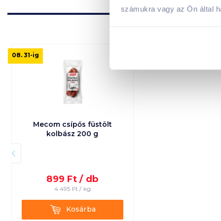
számukra vagy az Ön által ha
08. 31
-ig
Mecom csípős füstölt
kolbász 200 g
899
Ft /
db
4 495
Ft /
kg
Kosárba
Kosárba