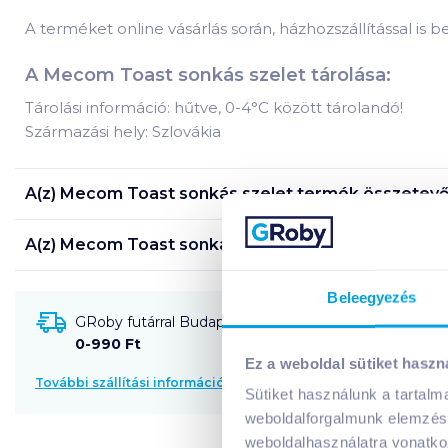
A terméket online vásárlás során, házhozszállítással is b
A Mecom Toast sonkás szelet tárolása:
Tárolási információ: hűtve, 0-4°C között tárolandó!
Származási hely: Szlovákia
A(z)
Mecom Toast sonkás szelet
termék összetevői
A(z)
Mecom Toast sonkás szelet
termék tápanyaga
Beleegyezés
GRoby futárral Budapestre és környékére szállítható
0-990 Ft
Ez a weboldal sütiket haszn
További szállítási információk
Sütiket használunk a tartal
weboldalforgalmunk elemzésé
weboldalhasználatra vonatko