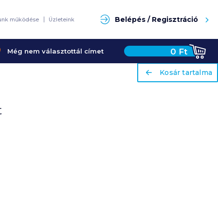
Keresés
Belépés / Regisztráció
unk működése
Üzleteink
0
Ft
Még nem választottál címet
ariaLabel
ariaLabel
Kosár tartalma
Kosár tartalma
t