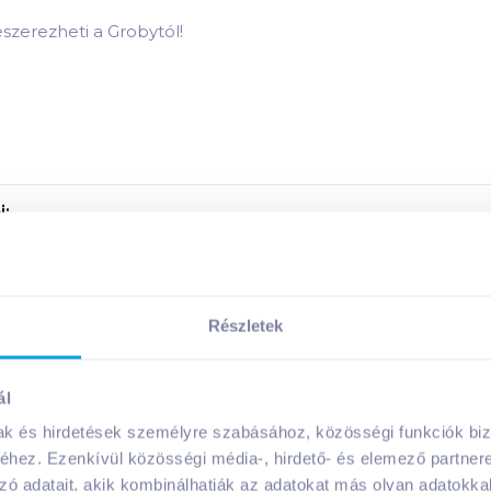
eszerezheti a Grobytól!
:
i:
Részletek
Megosztás
ál
mak és hirdetések személyre szabásához, közösségi funkciók biz
hez. Ezenkívül közösségi média-, hirdető- és elemező partner
zó adatait, akik kombinálhatják az adatokat más olyan adatokka