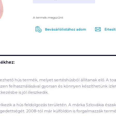
A termék megszűnt
Bevásárlólistához adom
Értesít
ékhez:
hető hús termék, melyet sertéshúsból állítanak elő. A toa
zen felhasználásával gyorsan és könnyen készíthetünk ízlet
ezésbe is jól illeszkedik.
kezik a hús feldolgozás területén. A márka Szlovákia észak
 elégedettségét. 2008-tól már külföldön is forgalmazzák termé