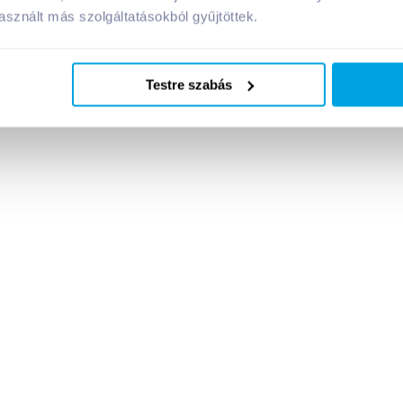
A márka további termékei
sznált más szolgáltatásokból gyűjtöttek.
Testre szabás