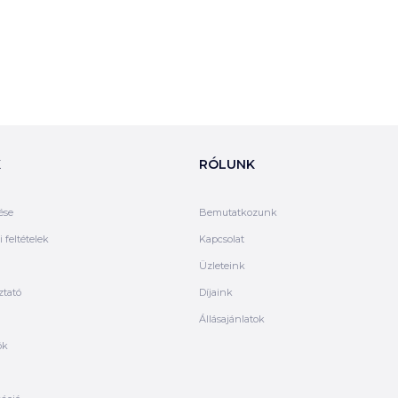
K
RÓLUNK
ése
Bemutatkozunk
 feltételek
Kapcsolat
Üzleteink
ztató
Díjaink
Állásajánlatok
ók