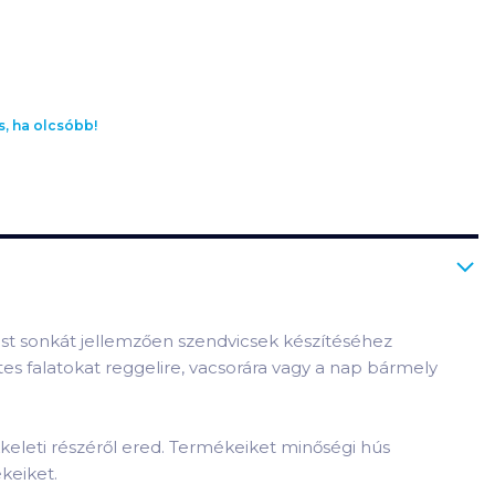
s, ha olcsóbb!
st sonkát jellemzően szendvicsek készítéséhez
es falatokat reggelire, vacsorára vagy a nap bármely
keleti részéről ered. Termékeiket minőségi hús
keiket.