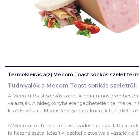
Termékleírás a(z)
Mecom Toast sonkás szelet
term
Tudnivalók a Mecom Toast sonkás szeletről:
A Mecom Toast sonkás szelet kilogrammos áron beszerez
választják. A hidegkonyha elengedhetetlen terméke, his
kis étkezésére. Magas fehérje tartalmának hála diétás étk
A Mecom több mint fél évszázados tapasztalattal rendel
felhasználásával készítik, ezáltal biztosítva a vásárlók