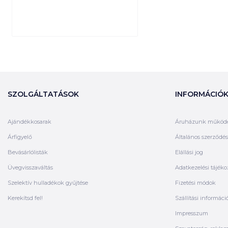
SZOLGÁLTATÁSOK
INFORMÁCIÓ
Ajándékkosarak
Áruházunk működ
Árfigyelő
Általános szerződési
Bevásárlólisták
Elállási jog
Üvegvisszaváltás
Adatkezelési tájéko
Szelektív hulladékok gyűjtése
Fizetési módok
Kerekítsd fel!
Szállítási informáci
Impresszum