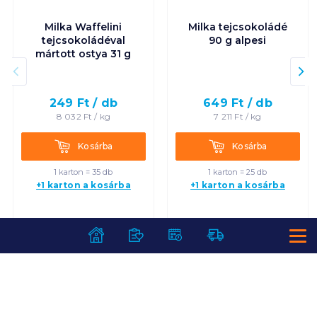
Milka Waffelini
Milka tejcsokoládé
tejcsokoládéval
90 g alpesi
mártott ostya 31 g
249
Ft /
db
649
Ft /
db
8 032
Ft /
kg
7 211
Ft /
kg
Kosárba
Kosárba
Kosárba
Kosárba
1 karton = 35 db
1 karton = 25 db
+1 karton a kosárba
+1 karton a kosárba
SZOLGÁLTATÁSOK