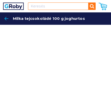
Keresés
Milka tejcsokoládé 100 g joghurtos
Keres