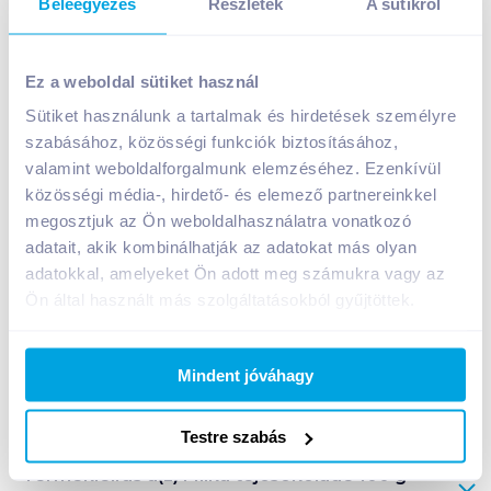
Beleegyezés
Részletek
A sütikről
Milka tejcsokoládé 100 g joghurtos
Ez a weboldal sütiket használ
649
Ft /
db
Sütiket használunk a tartalmak és hirdetések személyre
Egységár:
6 490
Ft /
kg
szabásához, közösségi funkciók biztosításához,
Nettó eladási ár:
511
Ft /
db
(
27
% áfa)
valamint weboldalforgalmunk elemzéséhez. Ezenkívül
közösségi média-, hirdető- és elemező partnereinkkel
Kosárba
Kosárba
megosztjuk az Ön weboldalhasználatra vonatkozó
adatait, akik kombinálhatják az adatokat más olyan
adatokkal, amelyeket Ön adott meg számukra vagy az
Ön által használt más szolgáltatásokból gyűjtöttek.
A termék megszűnt
Mindent jóváhagy
Bevásárlólistához adom
Értesíts, ha olcsóbb!
Testre szabás
Termékleírás a(z)
Milka tejcsokoládé 100 g