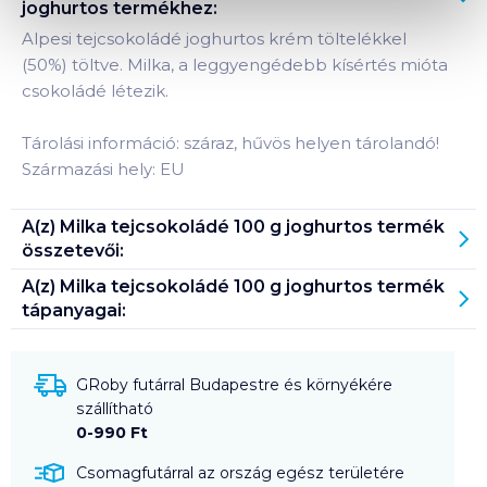
joghurtos
termékhez:
Alpesi tejcsokoládé joghurtos krém töltelékkel
(50%) töltve. Milka, a leggyengédebb kísértés mióta
csokoládé létezik.
Tárolási információ: száraz, hűvös helyen tárolandó!
Származási hely: EU
A(z)
Milka tejcsokoládé 100 g joghurtos
termék
összetevői:
A(z)
Milka tejcsokoládé 100 g joghurtos
termék
tápanyagai:
GRoby futárral Budapestre és környékére
szállítható
0-990 Ft
Csomagfutárral az ország egész területére