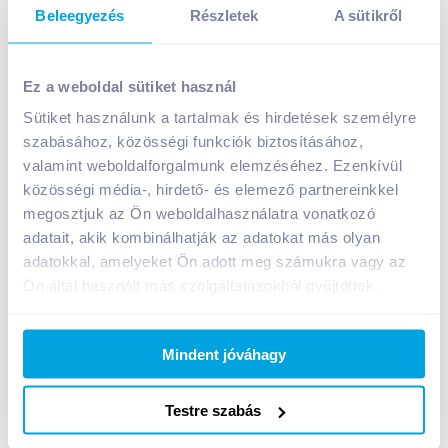
Beleegyezés
Részletek
A sütikről
Fruppy fehér bab konzerv 400 g
Ez a weboldal sütiket használ
399
Ft /
db
Sütiket használunk a tartalmak és hirdetések személyre
Egységár:
1 663
Ft /
kg
Nettó eladási ár:
314
Ft /
db
(
27
% áfa)
szabásához, közösségi funkciók biztosításához,
valamint weboldalforgalmunk elemzéséhez. Ezenkívül
közösségi média-, hirdető- és elemező partnereinkkel
Kosárba
Kosárba
megosztjuk az Ön weboldalhasználatra vonatkozó
adatait, akik kombinálhatják az adatokat más olyan
adatokkal, amelyeket Ön adott meg számukra vagy az
1 karton = 24 db
+1 karton a kosárba
Ön által használt más szolgáltatásokból gyűjtöttek.
Mindent jóváhagy
Bevásárlólistához adom
Értesíts, ha olcsóbb!
Testre szabás
Termékleírás a(z)
Fruppy fehér bab konzerv