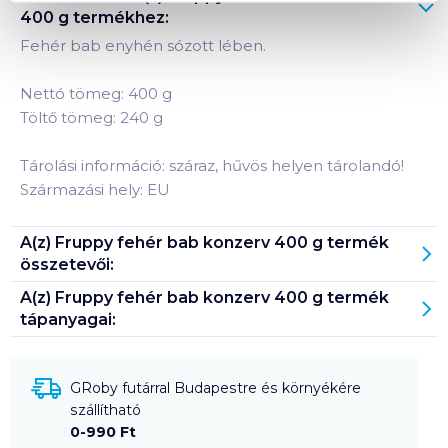
400 g
termékhez:
Fehér bab enyhén sózott lében.
Nettó tömeg: 400 g
Töltő tömeg: 240 g
Tárolási információ: száraz, hűvös helyen tárolandó!
Származási hely: EU
A(z)
Fruppy fehér bab konzerv 400 g
termék
összetevői:
A(z)
Fruppy fehér bab konzerv 400 g
termék
tápanyagai:
GRoby futárral Budapestre és környékére
szállítható
0-990 Ft