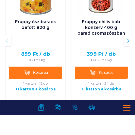
Fruppy őszibarack
Fruppy chilis bab
befőtt 820 g
konzerv 400 g
paradicsomszószban
899
Ft /
db
399
Ft /
db
1 913
Ft /
kg
1 663
Ft /
kg
Kosárba
Kosárba
Kosárba
Kosárba
1 karton = 12 db
1 karton = 24 db
+1 karton a kosárba
+1 karton a kosárba