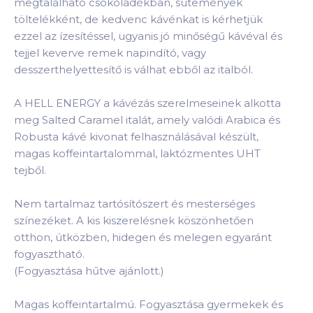
megtalálható csokoládékban, sütemények
töltelékként, de kedvenc kávénkat is kérhetjük
ezzel az ízesítéssel, ugyanis jó minőségű kávéval és
tejjel keverve remek napindító, vagy
desszerthelyettesítő is válhat ebből az italból.
A HELL ENERGY a kávézás szerelmeseinek alkotta
meg Salted Caramel italát, amely valódi Arabica és
Robusta kávé kivonat felhasználásával készült,
magas koffeintartalommal, laktózmentes UHT
tejből.
Nem tartalmaz tartósítószert és mesterséges
színezéket. A kis kiszerelésnek köszönhetően
otthon, útközben, hidegen és melegen egyaránt
fogyasztható.
(Fogyasztása hűtve ajánlott.)
Magas koffeintartalmú. Fogyasztása gyermekek és