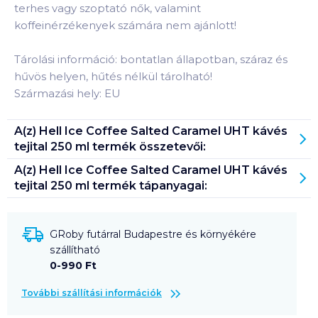
terhes vagy szoptató nők, valamint
koffeinérzékenyek számára nem ajánlott!
Tárolási információ: bontatlan állapotban, száraz és
hűvös helyen, hűtés nélkül tárolható!
Származási hely: EU
A(z)
Hell Ice Coffee Salted Caramel UHT kávés
tejital 250 ml
termék összetevői:
A(z)
Hell Ice Coffee Salted Caramel UHT kávés
tejital 250 ml
termék tápanyagai:
GRoby futárral Budapestre és környékére
szállítható
0-990 Ft
További szállítási információk