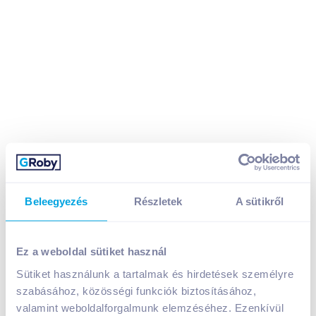
Hell Ice Coffee Salted Caramel UHT kávés tejital 250
Beleegyezés
Részletek
A sütikről
ml
399
Ft /
db
Ez a weboldal sütiket használ
Egységár:
1 596
Ft /
liter
Nettó eladási ár:
338
Ft /
db
(
18
% áfa)
Sütiket használunk a tartalmak és hirdetések személyre
szabásához, közösségi funkciók biztosításához,
valamint weboldalforgalmunk elemzéséhez. Ezenkívül
Kosárba
Kosárba