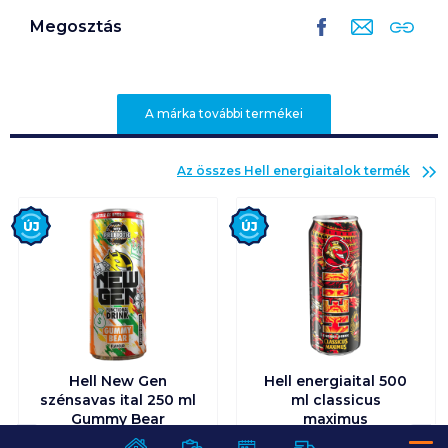
Megosztás
A márka további termékei
Az összes
Hell energiaitalok
termék
Új
Új
Hell New Gen
Hell energiaital 500
szénsavas ital 250 ml
ml classicus
Gummy Bear
maximus