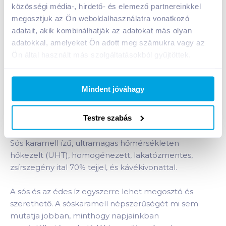
közösségi média-, hirdető- és elemező partnereinkkel
megosztjuk az Ön weboldalhasználatra vonatkozó
1 karton = 24 db
adatait, akik kombinálhatják az adatokat más olyan
+1 karton a kosárba
adatokkal, amelyeket Ön adott meg számukra vagy az
Ön által használt más szolgáltatásokból gyűjtöttek.
Bevásárlólistához adom
Értesíts, ha olcsóbb!
Mindent jóváhagy
Testre szabás
Termékleírás a(z)
Hell Ice Coffee Salted
Caramel UHT kávés tejital 250 ml
termékhez:
Sós karamell ízű, ultramagas hőmérsékleten
hőkezelt (UHT), homogénezett, lakatózmentes,
zsírszegény ital 70% tejjel, és kávékivonattal.
A sós és az édes íz egyszerre lehet megosztó és
szerethető. A sóskaramell népszerűségét mi sem
mutatja jobban, minthogy napjainkban