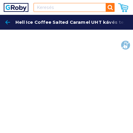
Keresés
Hell Ice Coffee Salted Caramel UHT kávés tejita
Keres
lakt