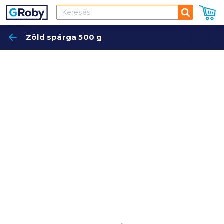
Keresés
Zöld spárga 500 g
Keres