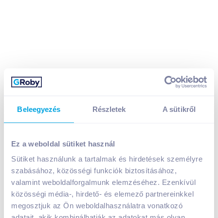
Beleegyezés
Részletek
A sütikről
Ez a weboldal sütiket használ
Zöld spárga 500 g
Sütiket használunk a tartalmak és hirdetések személyre
899
Ft /
db
szabásához, közösségi funkciók biztosításához,
valamint weboldalforgalmunk elemzéséhez. Ezenkívül
Egységár:
899
Ft /
csomag
Nettó eladási ár:
708
Ft /
db
(
27
% áfa)
közösségi média-, hirdető- és elemező partnereinkkel
megosztjuk az Ön weboldalhasználatra vonatkozó
adatait, akik kombinálhatják az adatokat más olyan