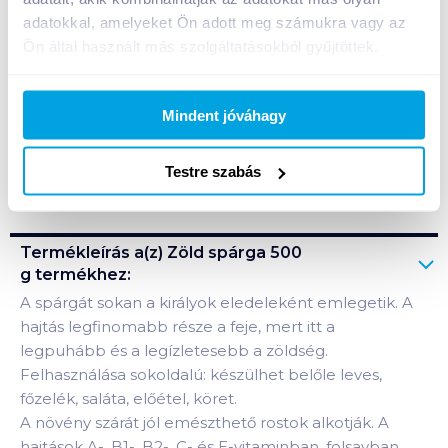
Kosárba
Kosárba
adatokkal, amelyeket Ön adott meg számukra vagy az
Ön által használt más szolgáltatásokból gyűjtöttek.
A termék megszűnt
Mindent jóváhagy
Testre szabás
Bevásárlólistához adom
Értesíts, ha olcsóbb!
Termékleírás a(z)
Zöld spárga 500
g
termékhez:
A spárgát sokan a királyok eledeleként emlegetik. A
hajtás legfinomabb része a feje, mert itt a
legpuhább és a legízletesebb a zöldség.
Felhasználása sokoldalú: készülhet belőle leves,
főzelék, saláta, előétel, köret.
A növény szárát jól emészthető rostok alkotják. A
hajtások A-, B1-, B2-, C- és E-vitaminban, folsavban