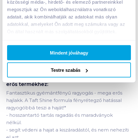
közösségi média-, hirdető- és elemező partnereinkkel
megosztjuk az Ön weboldalhasználatra vonatkozó
1 karton = 6 db
adatait, akik kombinálhatják az adatokat más olyan
+1 karton a kosárba
adatokkal, amelyeket Ön adott meg számukra vagy az
Ön által használt más szolgáltatásokból gyűjtöttek.
Bevásárlólistához adom
Értesíts, ha olcsóbb!
Mindent jóváhagy
Testre szabás
Termékleírás a(z)
Taft Minden időben hajlakk
250 ml Shine gyémántfényű ragyogás ultra
erős
termékhez:
Fantasztikus gyémántfényű ragyogás - mega erős
hajlakk. A Taft Shine formula fényrétegző hatással
ragyogóbbá teszi a haját!
*
-
hosszantartó tartás ragadás és maradványok
nélkül.
-
segít védeni a hajat a kiszáradástól, és nem nehezíti
el azt.