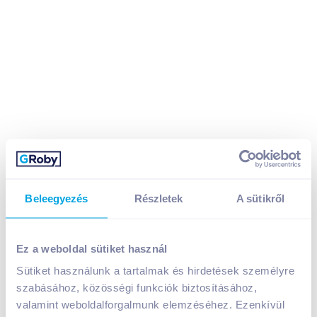
Taft Minden időben hajlakk 250 ml Shine
Beleegyezés
Részletek
A sütikről
gyémántfényű ragyogás ultra erős
1 949
Ft /
db
Ez a weboldal sütiket használ
Egységár:
7 796
Ft /
liter
Nettó eladási ár:
1 535
Ft /
db
(
27
% áfa)
Sütiket használunk a tartalmak és hirdetések személyre
szabásához, közösségi funkciók biztosításához,
valamint weboldalforgalmunk elemzéséhez. Ezenkívül
Kosárba
Kosárba