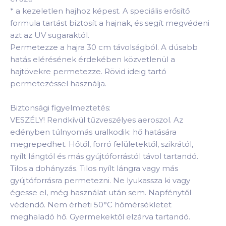
*
a kezeletlen hajhoz képest. A speciális erősítő
formula tartást biztosít a hajnak, és segít megvédeni
azt az UV sugaraktól.
Permetezze a hajra 30 cm távolságból. A dúsabb
hatás elérésének érdekében közvetlenül a
hajtövekre permetezze. Rövid ideig tartó
permetezéssel használja.
Biztonsági figyelmeztetés:
VESZÉLY! Rendkívül tűzveszélyes aeroszol. Az
edényben túlnyomás uralkodik: hő hatására
megrepedhet. Hőtől, forró felületektől, szikrától,
nyílt lángtól és más gyújtóforrástól távol tartandó.
Tilos a dohányzás. Tilos nyílt lángra vagy más
gyújtóforrásra permetezni. Ne lyukassza ki vagy
égesse el, még használat után sem. Napfénytől
védendő. Nem érheti 50°C hőmérsékletet
meghaladó hő. Gyermekektől elzárva tartandó.