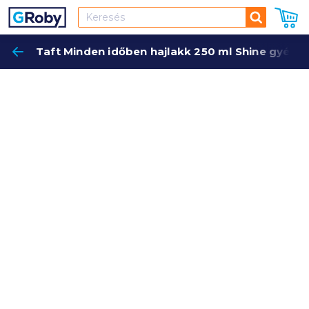
Keresés
Taft Minden időben hajlakk 250 ml Shine gyémá
Keres