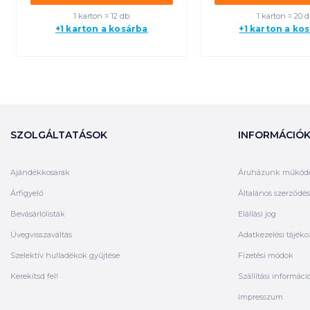
1 karton = 12 db
1 karton = 20 
+1 karton a kosárba
+1 karton a ko
SZOLGÁLTATÁSOK
INFORMÁCIÓ
Ajándékkosarak
Áruházunk működ
Árfigyelő
Általános szerződési
Bevásárlólisták
Elállási jog
Üvegvisszaváltás
Adatkezelési tájéko
Szelektív hulladékok gyűjtése
Fizetési módok
Kerekítsd fel!
Szállítási informáci
Impresszum