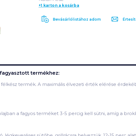
+1 karton a kosárba
Bevásárlólistához adom
Értesít
 fagyasztott
termékhez:
t, félkész termék. A maximális élvezeti érték elérése érdek
lajban a fagyos terméket 3-5 percig kell sütni, amíg a brok
 légkeveréses sütőbe, grillrácsra helyezzük. 12-15 perc alatt