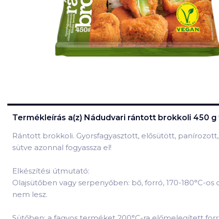
Termékleírás a(z)
Nádudvari rántott brokkoli 450 g
Rántott brokkoli. Gyorsfagyasztott, elősütött, panírozot
sütve azonnal fogyassza el!
Elkészítési útmutató:
Olajsütőben vagy serpenyőben: bő, forró, 170-180°C-os o
nem lesz.
Sütőben: a fagyos terméket 200°C-ra előmelegített forró,