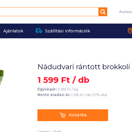
Keresés
Áruház
Ajánlatok
Szállítási információk
Nádudvari rántott brokkoli
1 599
Ft /
db
Egységár:
3 553
Ft /
kg
Nettó eladási ár:
1 259
Ft /
db
(
27
% áfa)
Kosárba
Kosárba
1 karton = 10 db