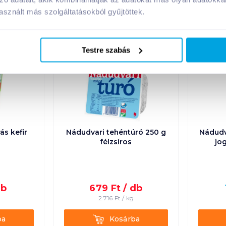
A márka további termékei
sznált más szolgáltatásokból gyűjtöttek.
Testre szabás
ás kefir
Nádudvari tehéntúró 250 g
Nádudv
félzsíros
jog
db
679
Ft /
db
g
2 716
Ft /
kg
Kosárba
ba
Kosárba