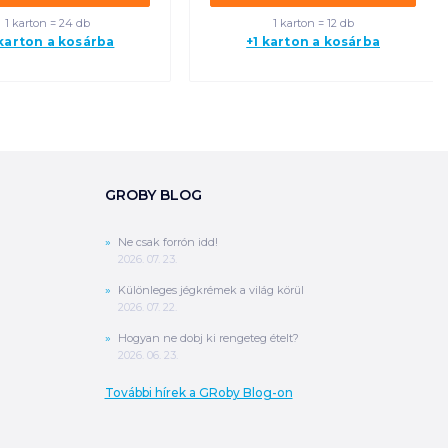
1 karton = 24 db
1 karton = 12 db
 karton a kosárba
+1 karton a kosárba
GROBY BLOG
Ne csak forrón idd!
2026. 07. 23.
Különleges jégkrémek a világ körül
2026. 07. 22.
Hogyan ne dobj ki rengeteg ételt?
2026. 06. 23.
További hírek a GRoby Blog-on