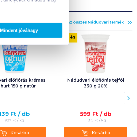
Az összes
Nádudvari
termék
Mindent jóváhagy
08. 31
-ig
ari élőflórás krémes
Nádudvari élőflórás tejföl
hurt 150 g natúr
330 g 20%
139
Ft /
db
599
Ft /
db
927
Ft /
kg
1 815
Ft /
kg
Kosárba
Kosárba
Kosárba
Kosárba