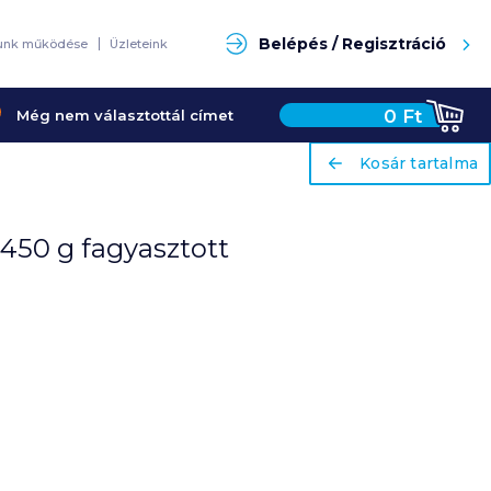
Keresés
Belépés / Regisztráció
unk működése
Üzleteink
0
Ft
Még nem választottál címet
ariaLabel
ariaLabel
Kosár tartalma
Kosár tartalma
 450 g fagyasztott