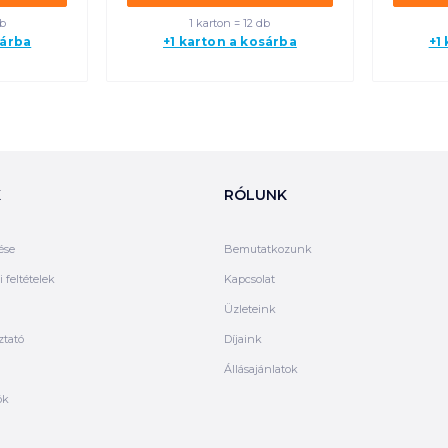
db
1 karton = 12 db
sárba
+1 karton a kosárba
+1
K
RÓLUNK
ése
Bemutatkozunk
 feltételek
Kapcsolat
Üzleteink
ztató
Díjaink
Állásajánlatok
ók