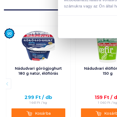
számukra vagy az Ön által ha
Új
Nádudvari görögjoghurt
Nádudvari élőflór
180 g natúr, élőflórás
150 g
299
Ft /
db
159
Ft /
1 661
Ft /
kg
1 060
Ft /
k
Kosárba
Kosárba
Kosárba
Kosár