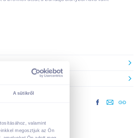
A sütikről
tosításához, valamint
A kosarad jelenleg üres.
einkkel megosztjuk az Ön
Adj hozzá termékeket!
l, amelyeket Ön adott meg