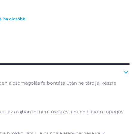
s, ha olcsóbb!
ében a csomagolás felbontása után ne tárolja, készre
koli az olajban fel nem úszik és a bunda finom ropogós
 a brokkoli átsül, a bundája aranybarnává válik.