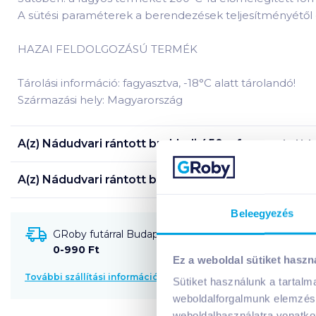
A sütési paraméterek a berendezések teljesítményétől 
HAZAI FELDOLGOZÁSÚ TERMÉK
Tárolási információ: fagyasztva, -18°C alatt tárolandó!
Származási hely: Magyarország
A(z)
Nádudvari rántott brokkoli 450 g fagyasztott
t
A(z)
Nádudvari rántott brokkoli 450 g fagyasztott
t
Beleegyezés
GRoby futárral Budapestre és környékére szállítható
0-990 Ft
Ez a weboldal sütiket haszn
További szállítási információk
Sütiket használunk a tartal
weboldalforgalmunk elemzésé
weboldalhasználatra vonatko