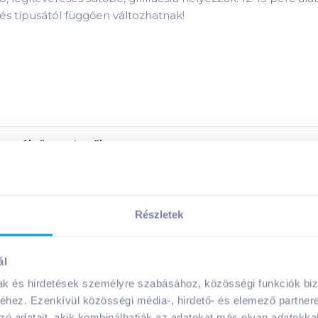
és típusától függően változhatnak!
ermék összetevői:
ermék tápanyagai:
Részletek
Megosztás
ál
mak és hirdetések személyre szabásához, közösségi funkciók biz
hez. Ezenkívül közösségi média-, hirdető- és elemező partner
zó adatait, akik kombinálhatják az adatokat más olyan adatokka