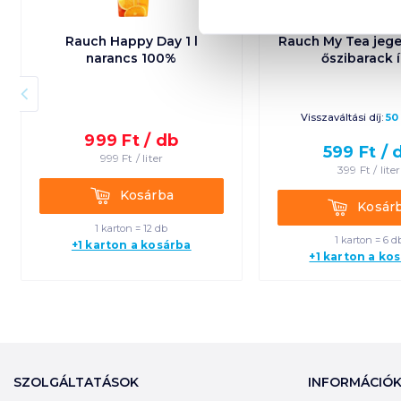
Rauch Happy Day 1 l
Rauch My Tea jeges
narancs 100%
őszibarack 
Visszaváltási díj:
50
999
Ft /
db
599
Ft /
999
Ft /
liter
399
Ft /
liter
Kosárba
Kosárba
Kosárba
Kosár
1 karton = 12 db
1 karton = 6 d
+1 karton a kosárba
+1 karton a ko
SZOLGÁLTATÁSOK
INFORMÁCIÓ