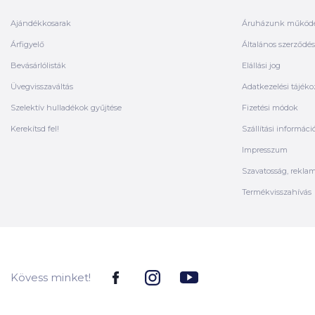
Ajándékkosarak
Áruházunk működ
Árfigyelő
Általános szerződési
Bevásárlólisták
Elállási jog
Üvegvisszaváltás
Adatkezelési tájéko
Szelektív hulladékok gyűjtése
Fizetési módok
Kerekítsd fel!
Szállítási informáci
Impresszum
Szavatosság, rekla
Termékvisszahívás
Kövess minket!