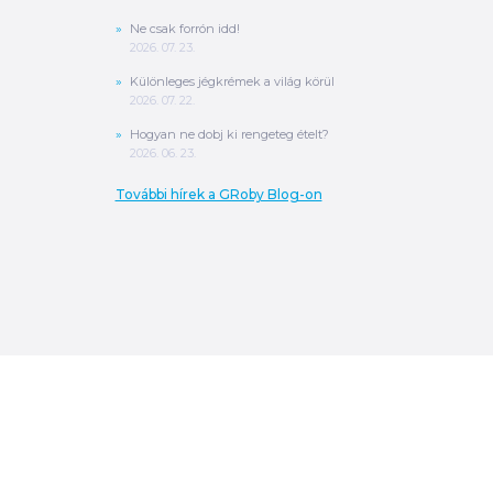
Ne csak forrón idd!
2026. 07. 23.
Különleges jégkrémek a világ körül
2026. 07. 22.
Hogyan ne dobj ki rengeteg ételt?
2026. 06. 23.
További hírek a GRoby Blog-on
0
Ft
ÖSSZESEN
A végösszeg a szállítás költségét, illetve