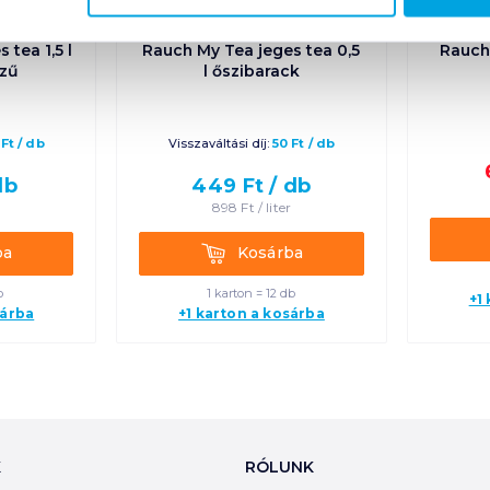
 tea 1,5 l
Rauch My Tea jeges tea 0,5
Rauch
ízű
l őszibarack
Ft
/
db
Visszaváltási díj:
50
Ft
/
db
db
449
Ft /
db
898
Ft /
liter
Kosárba
ba
Kosárba
b
1 karton = 12 db
+1
sárba
+1 karton a kosárba
K
RÓLUNK