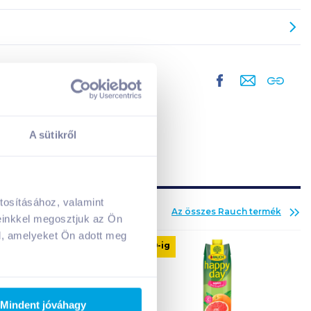
A sütikről
tosításához, valamint
Az összes
Rauch
termék
A kosarad jelenleg üres.
einkkel megosztjuk az Ön
Adj hozzá termékeket!
l, amelyeket Ön adott meg
08. 19
-ig
Mindent jóváhagy