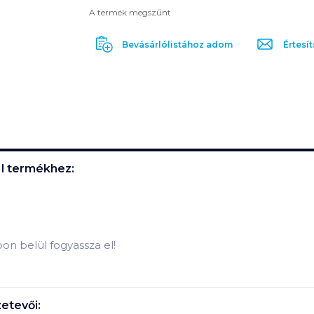
A termék megszűnt
Bevásárlólistához adom
Értesít
l
termékhez:
pon belül fogyassza el!
etevői: