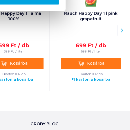
 Happy Day 1 l alma
Rauch Happy Day 1 l pink
100%
grapefruit
699
Ft /
db
699
Ft /
db
699
Ft /
liter
699
Ft /
liter
Kosárba
Kosárba
Kosárba
Kosárba
1 karton = 12 db
1 karton = 12 db
 karton a kosárba
+1 karton a kosárba
GROBY BLOG