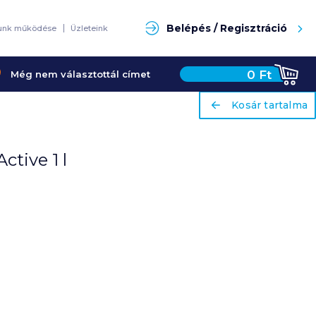
Keresés
Belépés / Regisztráció
unk működése
Üzleteink
0
Ft
Még nem választottál címet
ariaLabel
ariaLabel
Kosár tartalma
Kosár tartalma
tive 1 l