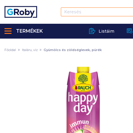
TERMÉKEK
Listáim
Főoldal
Italáru, víz
Gyümölcs és zöldséglevek, pürék