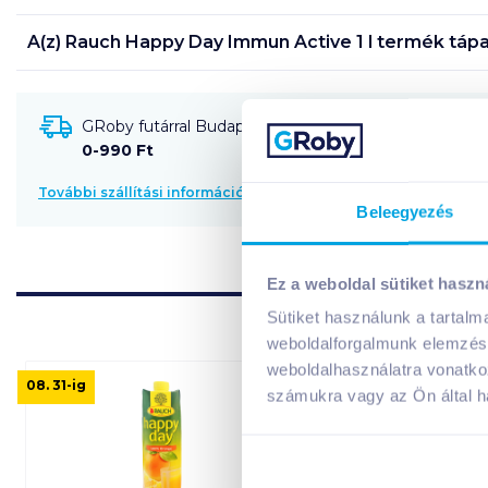
A(z)
Rauch Happy Day Immun Active 1 l
termék tápa
GRoby futárral Budapestre és környékére szállítható
0-990 Ft
További szállítási információk
Beleegyezés
Ez a weboldal sütiket haszn
Sütiket használunk a tartal
weboldalforgalmunk elemzésé
weboldalhasználatra vonatko
08. 31
-ig
számukra vagy az Ön által ha