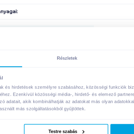
nyagai:
Megosztás
Részletek
A márka további termékei
ál
mak és hirdetések személyre szabásához, közösségi funkciók biz
hez. Ezenkívül közösségi média-, hirdető- és elemező partner
zó adatait, akik kombinálhatják az adatokat más olyan adatokka
08. 19
-ig
sznált más szolgáltatásokból gyűjtöttek.
Testre szabás