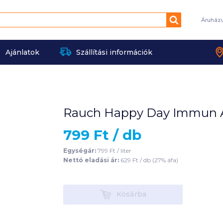
Keresés
Áruház
Ajánlatok
Szállítási információk
Rauch Happy Day Immun Ac
799
Ft /
db
Egységár:
799
Ft /
liter
Nettó eladási ár:
629
Ft /
db
(
27
% áfa)
Kosárba
Kosárba