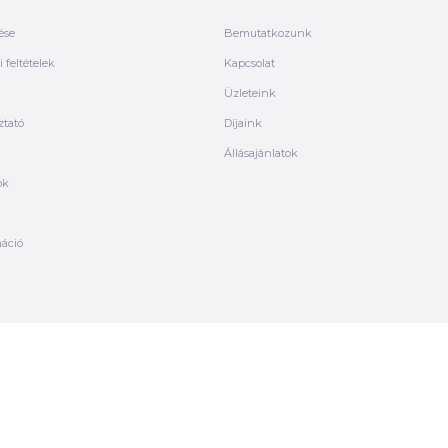
ése
Bemutatkozunk
 feltételek
Kapcsolat
Üzleteink
ztató
Díjaink
Állásajánlatok
ók
máció