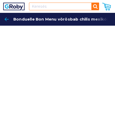
Keresés
Bonduelle Bon Menu vörösbab chilis mexikói m
Keres