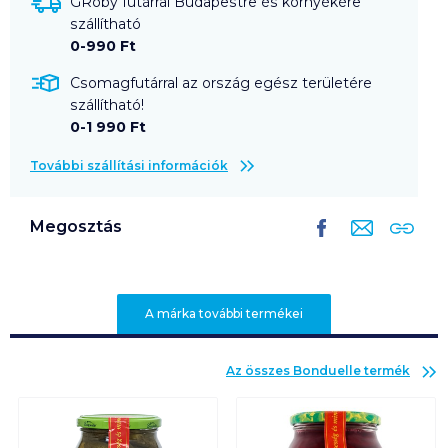
GRoby futárral Budapestre és környékére
szállítható
0-990 Ft
Csomagfutárral az ország egész területére
szállítható!
0-1 990 Ft
További szállítási információk
Megosztás
A márka további termékei
Az összes
Bonduelle
termék