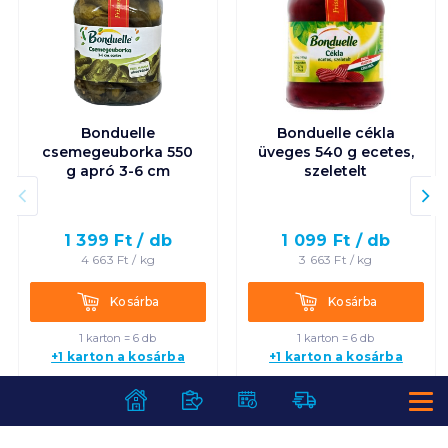
Bonduelle
Bonduelle cékla
csemegeuborka 550
üveges 540 g ecetes,
g apró 3-6 cm
szeletelt
1 399
Ft /
db
1 099
Ft /
db
4 663
Ft /
kg
3 663
Ft /
kg
Kosárba
Kosárba
Kosárba
Kosárba
1 karton = 6 db
1 karton = 6 db
+1 karton a kosárba
+1 karton a kosárba