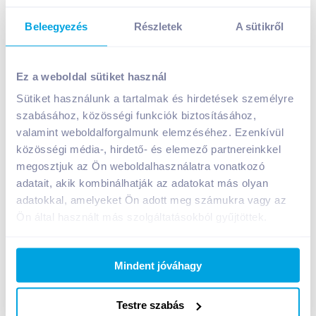
Beleegyezés
Részletek
A sütikről
Bonduelle Bon Menu vörösbab chilis mexikói
mártásban 430 g
Ez a weboldal sütiket használ
799
Ft /
db
Sütiket használunk a tartalmak és hirdetések személyre
Egységár:
1 858
Ft /
kg
szabásához, közösségi funkciók biztosításához,
Nettó eladási ár:
629
Ft /
db
(
27
% áfa)
valamint weboldalforgalmunk elemzéséhez. Ezenkívül
közösségi média-, hirdető- és elemező partnereinkkel
megosztjuk az Ön weboldalhasználatra vonatkozó
Kosárba
Kosárba
adatait, akik kombinálhatják az adatokat más olyan
adatokkal, amelyeket Ön adott meg számukra vagy az
1 karton = 12 db
Ön által használt más szolgáltatásokból gyűjtöttek.
+1 karton a kosárba
Mindent jóváhagy
Bevásárlólistához adom
Értesíts, ha olcsóbb!
Testre szabás