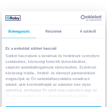
Beleegyezés
Részletek
A sütikről
Ez a weboldal sütiket használ
Sütiket használunk a tartalmak és hirdetések személyre
Watt Energiaital 250 ml
szabásához, közösségi funkciók biztosításához,
249
Ft /
db
valamint weboldalforgalmunk elemzéséhez. Ezenkívül
Egységár:
996
Ft /
liter
közösségi média-, hirdető- és elemező partnereinkkel
Nettó eladási ár:
196
Ft /
db
(
27
% áfa)
megosztjuk az Ön weboldalhasználatra vonatkozó
adatait, akik kombinálhatják az adatokat más olyan
adatokkal, amelyeket Ön adott meg számukra vagy az
Kosárba
Kosárba
Ön által használt más szolgáltatásokból gyűjtöttek.