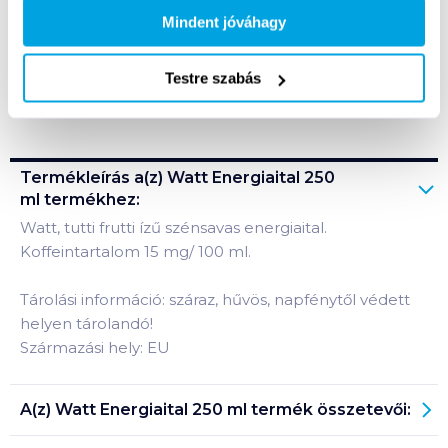
A termék megszűnt
Mindent jóváhagy
Testre szabás
Bevásárlólistához adom
Értesíts, ha olcsóbb!
Termékleírás a(z)
Watt Energiaital 250
ml
termékhez:
Watt, tutti frutti ízű szénsavas energiaital.
Koffeintartalom 15 mg/ 100 ml.
Tárolási információ: száraz, hűvös, napfénytől védett
helyen tárolandó!
Származási hely: EU
A(z)
Watt Energiaital 250 ml
termék összetevői: