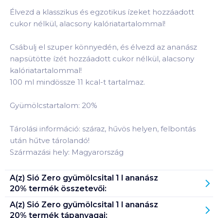
Élvezd a klasszikus és egzotikus ízeket hozzáadott
cukor nélkül, alacsony kalóriatartalommal!
Csábulj el szuper könnyedén, és élvezd az ananász
napsütötte ízét hozzáadott cukor nélkül, alacsony
kalóriatartalommal!
100 ml mindössze 11 kcal-t tartalmaz.
Gyümölcstartalom: 20%
Tárolási információ: száraz, hűvös helyen, felbontás
után hűtve tárolandó!
Származási hely: Magyarország
A(z)
Sió Zero gyümölcsital 1 l ananász
20%
termék összetevői:
A(z)
Sió Zero gyümölcsital 1 l ananász
20%
termék tápanyagai: