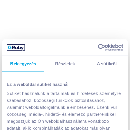
Beleegyezés
Részletek
A sütikről
Sió Zero gyümölcsital 1 l ananász 20%
649
Ft /
db
Egységár:
649
Ft /
liter
Ez a weboldal sütiket használ
Nettó eladási ár:
511
Ft /
db
(
27
% áfa)
Sütiket használunk a tartalmak és hirdetések személyre
szabásához, közösségi funkciók biztosításához,
Kosárba
valamint weboldalforgalmunk elemzéséhez. Ezenkívül
Kosárba
közösségi média-, hirdető- és elemező partnereinkkel
megosztjuk az Ön weboldalhasználatra vonatkozó
1 karton = 12 db
adatait, akik kombinálhatják az adatokat más olyan
+1 karton a kosárba