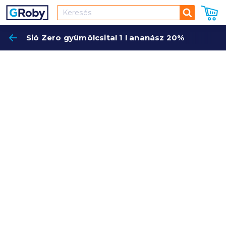
Keresés
Sió Zero gyümölcsital 1 l ananász 20%
Keres