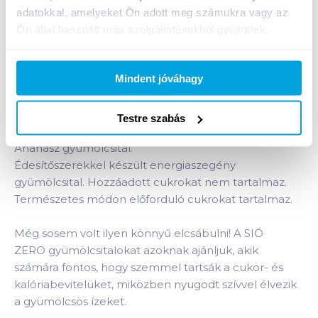
adatokkal, amelyeket Ön adott meg számukra vagy az
Ön által használt más szolgáltatásokból gyűjtöttek.
Bevásárlólistához adom
Értesíts, ha olcsóbb!
Mindent jóváhagy
Termékleírás a(z)
Sió Zero gyümölcsital 1 l
Testre szabás
ananász 20%
termékhez:
Ananász gyümölcsital.
Édesítőszerekkel készült energiaszegény
gyümölcsital. Hozzáadott cukrokat nem tartalmaz.
Természetes módon előforduló cukrokat tartalmaz.
Még sosem volt ilyen könnyű elcsábulni! A SIÓ
ZERO gyümölcsitalokat azoknak ajánljuk, akik
számára fontos, hogy szemmel tartsák a cukor- és
kalóriabevitelüket, miközben nyugodt szívvel élvezik
a gyümölcsös ízeket.