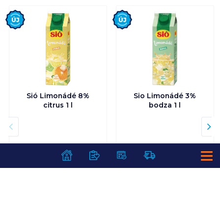
Új
Új
Sió Limonádé 8%
Sio Limonádé 3%
citrus 1 l
bodza 1 l
699
Ft /
db
699
Ft /
db
699
Ft /
liter
699
Ft /
liter
Kosárba
Kosárba
Kosárba
Kosárba
1 karton = 12 db
1 karton = 12 db
+1 karton a kosárba
+1 karton a kosárba