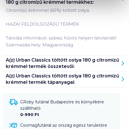
180 g citromízű krémmel
termékhez:
Citromízű krémmel (65%) töltött ostya.
HAZAI FELDOLGOZÁSÚ TERMÉK
Tárolási információ: száraz, hűvös helyen tárolandó!
Származási hely: Magyarország
A(z)
Urban Classics töltött ostya 180 g citromízű
krémmel
termék összetevői:
A(z)
Urban Classics töltött ostya 180 g citromízű
krémmel
termék tápanyagai:
GRoby futárral Budapestre és környékére
szállítható
0-990 Ft
Csomagfutárral az ország egész területére