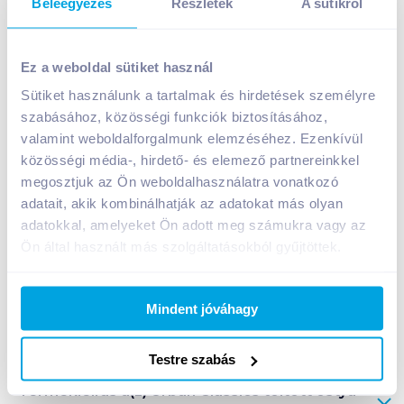
Beleegyezés
Részletek
A sütikről
Urban Classics töltött ostya 180 g citromízű krémmel
Ez a weboldal sütiket használ
559
Ft /
db
Sütiket használunk a tartalmak és hirdetések személyre
Egységár:
3 106
Ft /
kg
szabásához, közösségi funkciók biztosításához,
Nettó eladási ár:
440
Ft /
db
(
27
% áfa)
valamint weboldalforgalmunk elemzéséhez. Ezenkívül
közösségi média-, hirdető- és elemező partnereinkkel
Kosárba
Kosárba
megosztjuk az Ön weboldalhasználatra vonatkozó
adatait, akik kombinálhatják az adatokat más olyan
adatokkal, amelyeket Ön adott meg számukra vagy az
1 karton = 12 db
Ön által használt más szolgáltatásokból gyűjtöttek.
+1 karton a kosárba
Mindent jóváhagy
Bevásárlólistához adom
Értesíts, ha olcsóbb!
Testre szabás
Termékleírás a(z)
Urban Classics töltött ostya