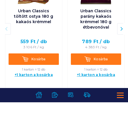
Urban Classics
Urban Classics
töltött ostya 180 g
parány kakaós
kakaós krémmel
krémmel 180 g
étbevonóval
559
Ft /
db
789
Ft /
db
3 106
Ft /
kg
4 383
Ft /
kg
Kosárba
Kosárba
Kosárba
Kosárba
1 karton = 12 db
1 karton = 12 db
+1 karton a kosárba
+1 karton a kosárba
SZOLGÁLTATÁSOK