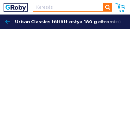
Keresés
Urban Classics töltött ostya 180 g citromízű k
Keres