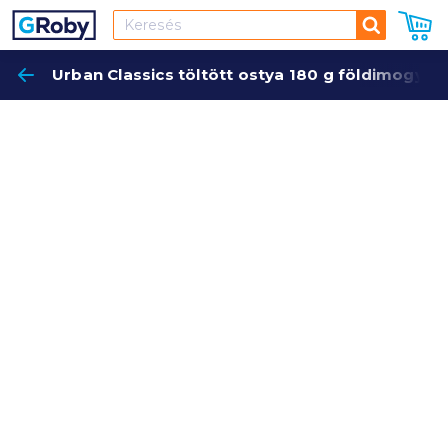
Keresés
Urban Classics töltött ostya 180 g földimogyo
Keres