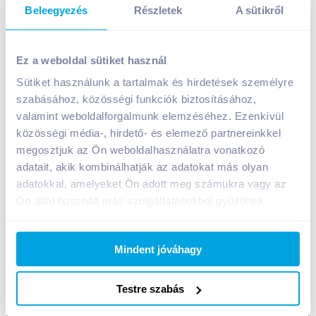
Beleegyezés
Részletek
A sütikről
Urban Classics töltött ostya 180 g földimogyorós
krémmel
Ez a weboldal sütiket használ
599
Ft /
db
Sütiket használunk a tartalmak és hirdetések személyre
szabásához, közösségi funkciók biztosításához,
Egységár:
3 328
Ft /
kg
Nettó eladási ár:
472
Ft /
db
(
27
% áfa)
valamint weboldalforgalmunk elemzéséhez. Ezenkívül
közösségi média-, hirdető- és elemező partnereinkkel
megosztjuk az Ön weboldalhasználatra vonatkozó
Kosárba
Kosárba
adatait, akik kombinálhatják az adatokat más olyan
adatokkal, amelyeket Ön adott meg számukra vagy az
Ön által használt más szolgáltatásokból gyűjtöttek.
A termék megszűnt
Mindent jóváhagy
Bevásárlólistához adom
Értesíts, ha olcsóbb!
Testre szabás