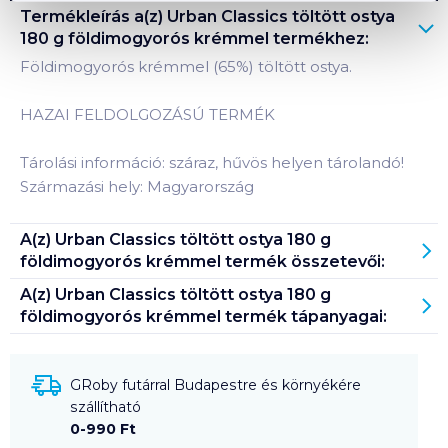
Termékleírás a(z)
Urban Classics töltött ostya
180 g földimogyorós krémmel
termékhez:
Földimogyorós krémmel (65%) töltött ostya.
HAZAI FELDOLGOZÁSÚ TERMÉK
Tárolási információ: száraz, hűvös helyen tárolandó!
Származási hely: Magyarország
A(z)
Urban Classics töltött ostya 180 g
földimogyorós krémmel
termék összetevői:
A(z)
Urban Classics töltött ostya 180 g
földimogyorós krémmel
termék tápanyagai:
GRoby futárral Budapestre és környékére
szállítható
0-990 Ft