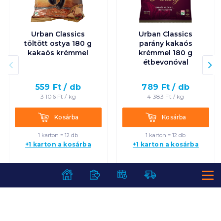
Urban Classics
Urban Classics
töltött ostya 180 g
parány kakaós
kakaós krémmel
krémmel 180 g
étbevonóval
559
Ft /
db
789
Ft /
db
3 106
Ft /
kg
4 383
Ft /
kg
Kosárba
Kosárba
Kosárba
Kosárba
1 karton = 12 db
1 karton = 12 db
+1 karton a kosárba
+1 karton a kosárba