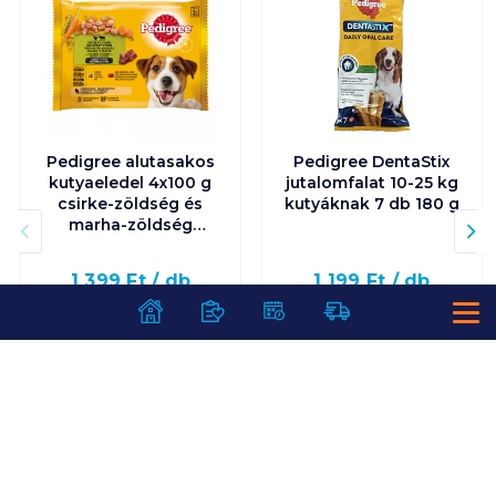
Pedigree alutasakos
Pedigree DentaStix
kutyaeledel 4x100 g
jutalomfalat 10-25 kg
csirke-zöldség és
kutyáknak 7 db 180 g
marha-zöldség
mártásban
1 399
Ft /
db
1 199
Ft /
db
3 498
Ft /
kg
6 661
Ft /
kg
Kosárba
Kosárba
Kosárba
Kosárba
1 karton = 13 db
1 karton = 10 db
+1 karton a kosárba
+1 karton a kosárba