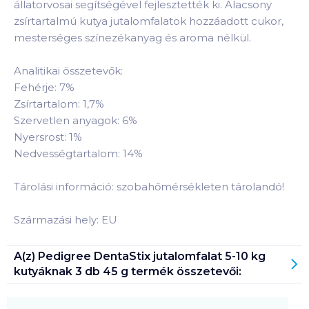
állatorvosai segítségével fejlesztették ki. Alacsony
zsírtartalmú kutya jutalomfalatok hozzáadott cukor,
mesterséges színezékanyag és aroma nélkül.
Analitikai összetevők:
Fehérje: 7%
Zsírtartalom: 1,7%
Szervetlen anyagok: 6%
Nyersrost: 1%
Nedvességtartalom: 14%
Tárolási információ: szobahőmérsékleten tárolandó!
Származási hely: EU
A(z)
Pedigree DentaStix jutalomfalat 5-10 kg
kutyáknak 3 db 45 g
termék összetevői: