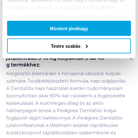
+1 karton a kosárba
Ön által használt más szolgáltatásokból gyűjtöttek.
Bevásárlólistához adom
Értesíts, ha olcsóbb!
Mindent jóváhagy
Testre szabás
Termékleírás a(z)
Pedigree DentaStix
jutalomfalat 5-10 kg kutyáknak 3 db 45
g
termékhez:
Kiegészítő állateledel 4 hónapnál idősebb kutyák
számára. Továbbfejlesztett formula, napi szájápolás.
A DentaStix napi használat esetén tudományosan
bizonyítottan akár 80%-kal csökkenti a foglepedék
kialakulását. A különleges állag és az aktív
hatóanyagok teszik a Pedigree DentaStix kutya
fogápoló rágót hatékonnyá. A Pedigree DentaStix
jutalomfalatokat a Waltham kisállat-táplálkozási
kutatóközpont táplálkozástani szakemberei és