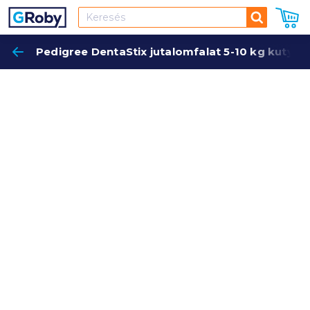
Keresés
Pedigree DentaStix jutalomfalat 5-10 kg kutyák
Keres