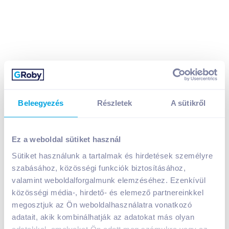
Beleegyezés
Részletek
A sütikről
Pedigree DentaStix jutalomfalat 5-10 kg kutyáknak 3
db 45 g
479
Ft /
db
Ez a weboldal sütiket használ
Egységár:
10 644
Ft /
kg
Sütiket használunk a tartalmak és hirdetések személyre
Nettó eladási ár:
377
Ft /
db
(
27
% áfa)
szabásához, közösségi funkciók biztosításához,
valamint weboldalforgalmunk elemzéséhez. Ezenkívül
Kosárba
közösségi média-, hirdető- és elemező partnereinkkel
Kosárba
megosztjuk az Ön weboldalhasználatra vonatkozó
adatait, akik kombinálhatják az adatokat más olyan
1 karton = 18 db
adatokkal, amelyeket Ön adott meg számukra vagy az