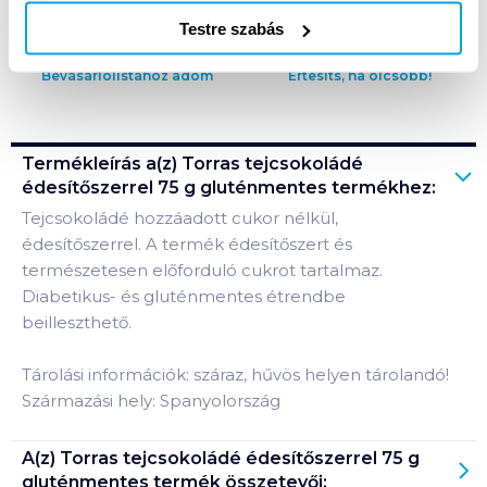
Testre szabás
Bevásárlólistához adom
Értesíts, ha olcsóbb!
Termékleírás a(z)
Torras tejcsokoládé
édesítőszerrel 75 g gluténmentes
termékhez:
Tejcsokoládé hozzáadott cukor nélkül,
édesítőszerrel. A termék édesítőszert és
természetesen előforduló cukrot tartalmaz.
Diabetikus- és gluténmentes étrendbe
beilleszthető.
Tárolási információk: száraz, hűvös helyen tárolandó!
Származási hely: Spanyolország
A(z)
Torras tejcsokoládé édesítőszerrel 75 g
gluténmentes
termék összetevői: