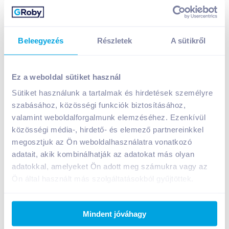
Beleegyezés
Részletek
A sütikről
Ez a weboldal sütiket használ
Sütiket használunk a tartalmak és hirdetések személyre
Torras tejcsokoládé édesítőszerrel 75 g
szabásához, közösségi funkciók biztosításához,
gluténmentes
valamint weboldalforgalmunk elemzéséhez. Ezenkívül
1 149
Ft /
db
közösségi média-, hirdető- és elemező partnereinkkel
Egységár:
15 320
Ft /
kg
megosztjuk az Ön weboldalhasználatra vonatkozó
Nettó eladási ár:
905
Ft /
db
(
27
% áfa)
adatait, akik kombinálhatják az adatokat más olyan
adatokkal, amelyeket Ön adott meg számukra vagy az
Ön által használt más szolgáltatásokból gyűjtöttek.
Kosárba
Kosárba
Mindent jóváhagy
1 karton = 12 db
+1 karton a kosárba