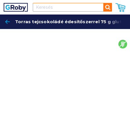
Keresés
Torras tejcsokoládé édesítőszerrel 75 g gluté
Keres
glut