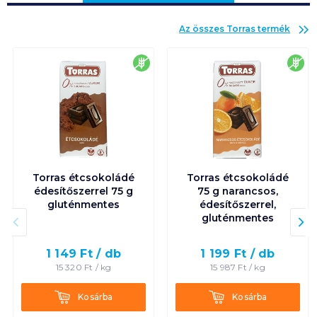
Az összes
Torras
termék
gluténmentes
glu
Torras étcsokoládé
Torras étcsokoládé
édesítőszerrel 75 g
75 g narancsos,
gluténmentes
édesítőszerrel,
gluténmentes
1 149
Ft /
db
1 199
Ft /
db
15 320
Ft /
kg
15 987
Ft /
kg
Kosárba
Kosárba
Kosárba
Kosárba