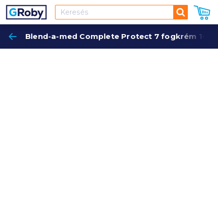
Keresés
Blend-a-med Complete Protect 7 fogkrém 100 m
Keres