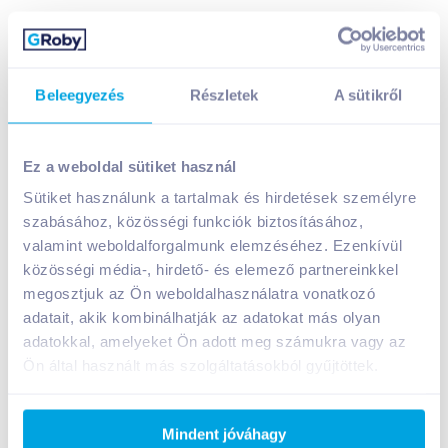
Beleegyezés
Részletek
A sütikről
Ez a weboldal sütiket használ
Sütiket használunk a tartalmak és hirdetések személyre
Blend-a-med Complete Protect 7 fogkrém 100 ml
szabásához, közösségi funkciók biztosításához,
crystal white
valamint weboldalforgalmunk elemzéséhez. Ezenkívül
közösségi média-, hirdető- és elemező partnereinkkel
A termék jelenleg nem elérhető
megosztjuk az Ön weboldalhasználatra vonatkozó
adatait, akik kombinálhatják az adatokat más olyan
adatokkal, amelyeket Ön adott meg számukra vagy az
Bevásárlólistához adom
Értesíts, ha olcsóbb!
Ön által használt más szolgáltatásokból gyűjtöttek.
Termékleírás a(z)
Blend-a-med Complete
Mindent jóváhagy