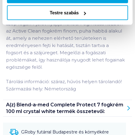
Protect 7 fogkrém 100 ml crystal
white
termékhez:
Testre szabás
A Blend-a-med Complete Protect 7 az egészséges,
szép fogak 7 jelét nyújtja neked. Fogmosás közben
az Active Clean fogkrém finom, puha habbá alakul
át, amely a nehezen elérhető területeken is
eredményesen fejti ki hatását, tisztán tartva a
fogsort és a szájüreget. Megelőzi a fogászati
problémákat, így használója nyugodt lehet fogainak
egészsége felől.
Tárolási információ: száraz, hűvös helyen tárolandó!
Származási hely: Németország
A(z)
Blend-a-med Complete Protect 7 fogkrém
100 ml crystal white
termék összetevői:
GRoby futárral Budapestre és környékére