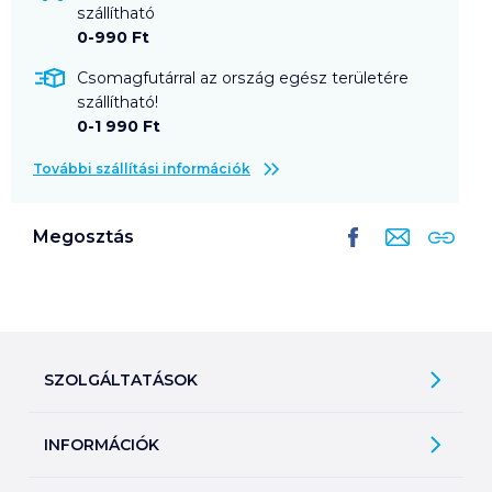
szállítható
0-990 Ft
Csomagfutárral az ország egész területére
szállítható!
0-1 990 Ft
További szállítási információk
Megosztás
SZOLGÁLTATÁSOK
Ajándékkosarak
INFORMÁCIÓK
Árfigyelő
Áruházunk működése
Bevásárlólisták