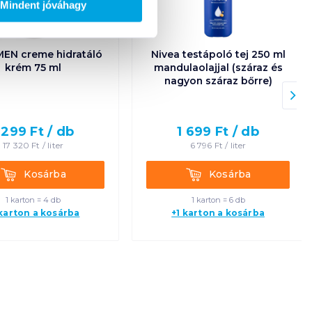
Mindent jóváhagy
MEN creme hidratáló
Nivea testápoló tej 250 ml
krém 75 ml
mandulaolajjal (száraz és
nagyon száraz bőrre)
 299
Ft /
db
1 699
Ft /
db
17 320
Ft /
liter
6 796
Ft /
liter
Kosárba
Kosárba
Kosárba
Kosárba
1 karton = 4 db
1 karton = 6 db
 karton a kosárba
+1 karton a kosárba