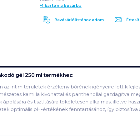
+1 karton a kosárba
Bevásárlólistához adom
Értesít
akodó gél 250 ml
termékhez:
z intim területek érzékeny bőrének igényeire lett kifejlesz
szetes kamilla kivonattal és panthenollal gazdagítva megny
 ápolására és tisztítására tökéletesen alkalmas, illetve ha
letek optimális pH-értékének fenntartásához, így biztosítva