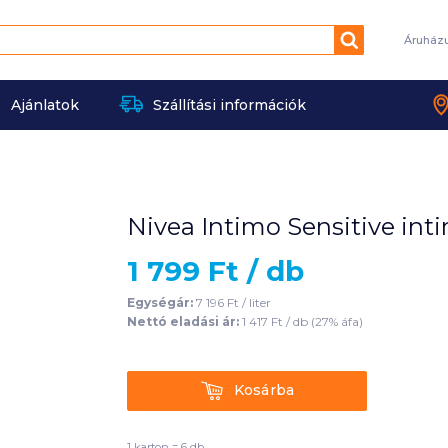
Keresés
Áruház
Ajánlatok
Szállítási információk
Nivea Intimo Sensitive in
1 799
Ft /
db
Egységár:
7 196
Ft /
liter
Nettó eladási ár:
1 417
Ft /
db
(
27
% áfa)
Kosárba
Kosárba
1 karton = 6 db