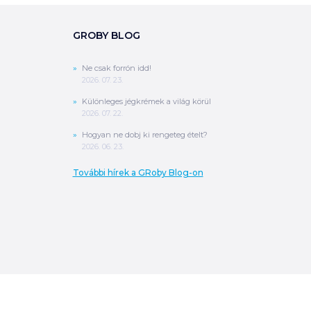
GROBY BLOG
Ne csak forrón idd!
2026. 07. 23.
Különleges jégkrémek a világ körül
2026. 07. 22.
Hogyan ne dobj ki rengeteg ételt?
2026. 06. 23.
További hírek a GRoby Blog-on
0
Ft
ÖSSZESEN