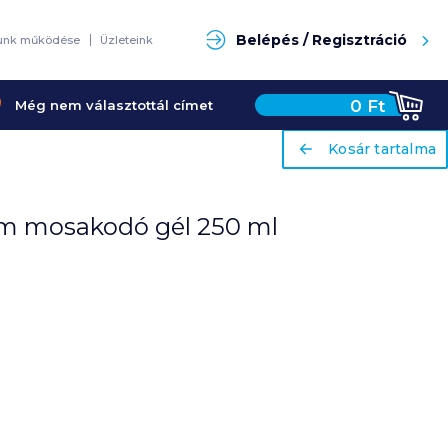
Keresés
Belépés / Regisztráció
unk működése
Üzleteink
0
Ft
Még nem választottál címet
ariaLabel
ariaLabel
Kosár tartalma
Kosár tartalma
tim mosakodó gél 250 ml