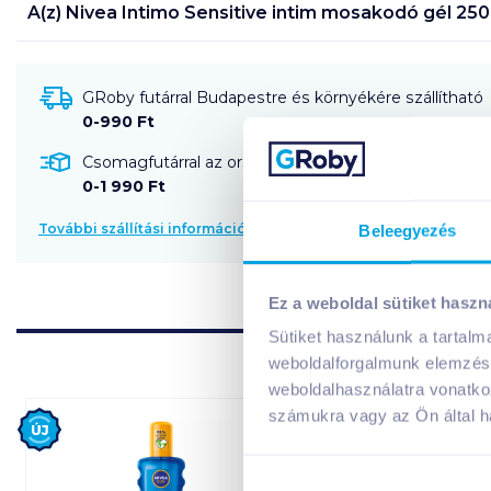
A(z)
Nivea Intimo Sensitive intim mosakodó gél 250
GRoby futárral Budapestre és környékére szállítható
0-990 Ft
Csomagfutárral az ország egész területére szállítható
0-1 990 Ft
További szállítási információk
Beleegyezés
Ez a weboldal sütiket haszn
Sütiket használunk a tartal
weboldalforgalmunk elemzésé
weboldalhasználatra vonatko
számukra vagy az Ön által ha
Új
Új