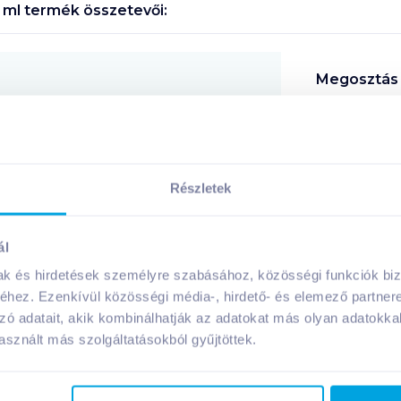
 ml
termék összetevői:
Megosztás
!
Részletek
ál
A márka további termékei
mak és hirdetések személyre szabásához, közösségi funkciók biz
hez. Ezenkívül közösségi média-, hirdető- és elemező partner
zó adatait, akik kombinálhatják az adatokat más olyan adatokka
sznált más szolgáltatásokból gyűjtöttek.