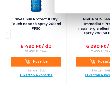
Nivea Sun Protect & Dry
NIVEA SUN Sens
Touch napozó spray 200 ml
Immediate Pr
FF50
napallergia ellen
spray 200 ml 
6 490
Ft /
db
6 290
Ft 
32 450
Ft /
liter
31 450
Ft /
lit
Kosárba
Kosárba
Kosárba
Kosár
1 karton = 6 db
1 karton = 6 d
+1 karton a kosárba
+1 karton a ko