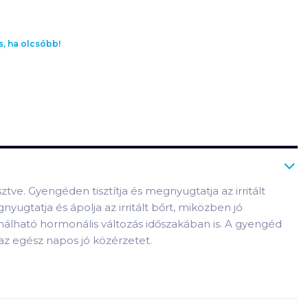
s, ha olcsóbb!
tve. Gyengéden tisztítja és megnyugtatja az irritált
ugtatja és ápolja az irritált bőrt, miközben jó
sználható hormonális változás időszakában is. A gyengéd
 az egész napos jó közérzetet.