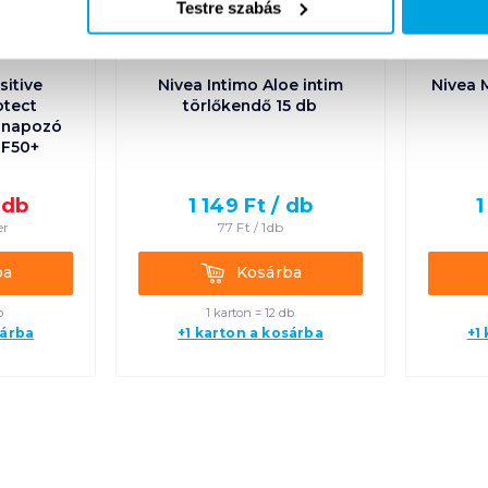
Testre szabás
itive
Nivea Intimo Aloe intim
Nivea 
otect
törlőkendő 15 db
i napozó
FF50+
/
db
1 149
Ft /
db
1
er
77
Ft /
1db
Kosárba
ba
Kosárba
b
1 karton = 12 db
sárba
+1 karton a kosárba
+1