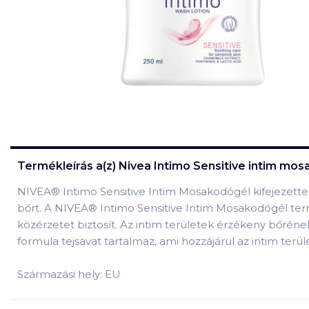
Termékleírás a(z)
Nivea Intimo Sensitive intim mos
NIVEA® Intimo Sensitive Intim Mosakodógél kifejezetten a
bőrt. A NIVEA® Intimo Sensitive Intim Mosakodógél termé
közérzetet biztosít. Az intim területek érzékeny bőrének
formula tejsavat tartalmaz, ami hozzájárul az intim terü
Származási hely: EU