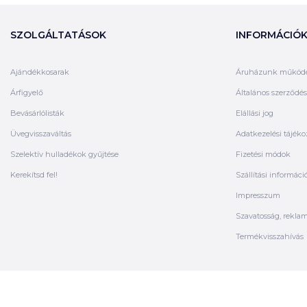
SZOLGÁLTATÁSOK
INFORMÁCIÓ
Ajándékkosarak
Áruházunk működ
Árfigyelő
Általános szerződési
Bevásárlólisták
Elállási jog
Üvegvisszaváltás
Adatkezelési tájéko
Szelektív hulladékok gyűjtése
Fizetési módok
Kerekítsd fel!
Szállítási informáci
Impresszum
Szavatosság, rekla
Termékvisszahívás