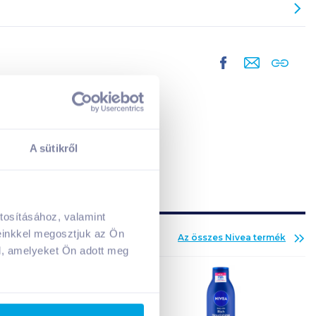
A sütikről
tosításához, valamint
A kosarad jelenleg üres.
einkkel megosztjuk az Ön
Az összes
Nivea
termék
Adj hozzá termékeket!
l, amelyeket Ön adott meg