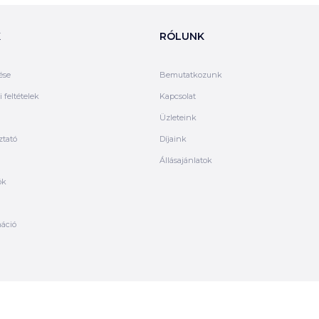
K
RÓLUNK
ése
Bemutatkozunk
 feltételek
Kapcsolat
Üzleteink
ztató
Díjaink
Állásajánlatok
ók
máció