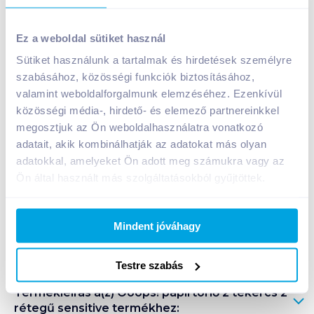
Ooops! papírtörlő 2 tekercs 2 rétegű sensitive
Ez a weboldal sütiket használ
369
Ft /
db
Sütiket használunk a tartalmak és hirdetések személyre
Egységár:
185
Ft /
1db
szabásához, közösségi funkciók biztosításához,
Nettó eladási ár:
291
Ft /
db
(
27
% áfa)
valamint weboldalforgalmunk elemzéséhez. Ezenkívül
közösségi média-, hirdető- és elemező partnereinkkel
Kosárba
megosztjuk az Ön weboldalhasználatra vonatkozó
Kosárba
adatait, akik kombinálhatják az adatokat más olyan
adatokkal, amelyeket Ön adott meg számukra vagy az
1 karton = 24 db
Ön által használt más szolgáltatásokból gyűjtöttek.
+1 karton a kosárba
Mindent jóváhagy
Bevásárlólistához adom
Értesíts, ha olcsóbb!
Testre szabás
Termékleírás a(z)
Ooops! papírtörlő 2 tekercs 2
rétegű sensitive
termékhez: