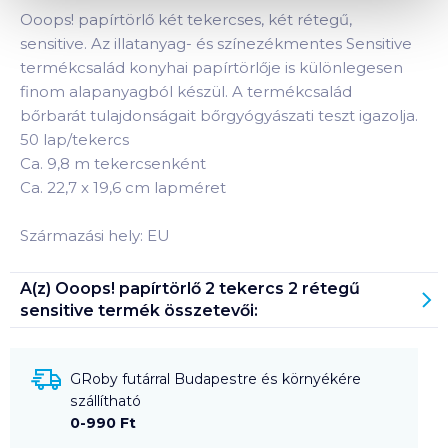
Ooops! papírtörlő két tekercses, két rétegű,
sensitive. Az illatanyag- és színezékmentes Sensitive
termékcsalád konyhai papírtörlője is különlegesen
finom alapanyagból készül. A termékcsalád
bőrbarát tulajdonságait bőrgyógyászati teszt igazolja.
50 lap/tekercs
Ca. 9,8 m tekercsenként
Ca. 22,7 x 19,6 cm lapméret
Származási hely: EU
A(z)
Ooops! papírtörlő 2 tekercs 2 rétegű
sensitive
termék összetevői:
GRoby futárral Budapestre és környékére
szállítható
0-990 Ft