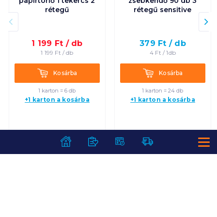
papírtörlő 1 tekercs 2
zsebkendő 90 db 3
rétegű
rétegű sensitive
1 199
Ft /
db
379
Ft /
db
1 199
Ft /
db
4
Ft /
1db
Kosárba
Kosárba
Kosárba
Kosárba
1 karton = 6 db
1 karton = 24 db
+1 karton a kosárba
+1 karton a kosárba
SZOLGÁLTATÁSOK
Ajándékkosarak