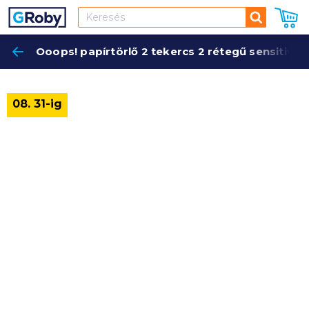
Keresés
Ooops! papírtörlő 2 tekercs 2 rétegű sensitive
Keres
08. 31-ig