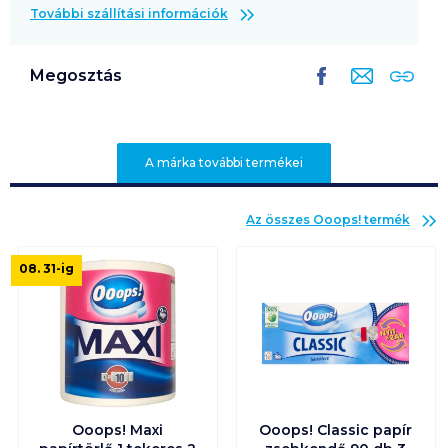
További szállítási információk
Megosztás
A márka további termékei
Az összes
Ooops!
termék
08. 31
-ig
Ooops! Maxi
Ooops! Classic papír