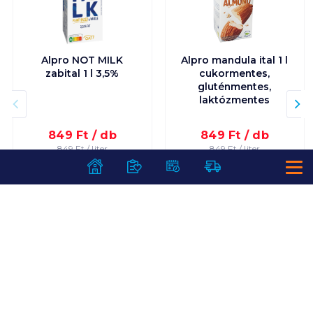
Alpro NOT MILK
Alpro mandula ital 1 l
zabital 1 l 3,5%
cukormentes,
gluténmentes,
laktózmentes
849
Ft /
db
849
Ft /
db
849
Ft /
liter
849
Ft /
liter
Kosárba
Kosárba
Kosárba
Kosárba
1 karton = 8 db
1 karton = 8 db
+1 karton a kosárba
+1 karton a kosárba