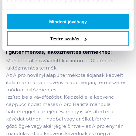
Ön által használt más szolgáltatásokból gyűjtöttek.
Bevásárlólistához adom
Értesíts, ha olcsóbb!
Mindent jóváhagy
Testre szabás
Termékleírás a(z)
Alpro Barista mandulaital 0,75
l gluténmentes, laktózmentes
termékhez:
Mandulaital hozzáadott kalciummal. Glutén- és
laktózmentes termék.
Az Alpro növényi alapú termékcsaládjának kedvelt
itala maximálisan növényi alapú, vegán, természetes
módon laktózmentes.
Izzítsd be a kávéfőződet! Képzeld el a kedvenc
cappuccinodat mesés Alpro Barista mandula
habréteggel a tetején. Bárhogy is készíted el a
kávédat otthon – habbal vagy anélkül, forrón
gőzölögve vagy akár jégre öntve – az Alpro enyhén
mandulás ízt ad kedvenc kávédnak és még a