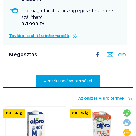
Csomagfutárral az ország egész területére
szállítható!
0-1 990 Ft
További szállítási információk
Megosztás
A márka további termékei
Az összes
Alpro
termék
glu
08. 19
-ig
08. 19
-ig
lak
cuk