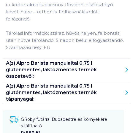
cukortartalma is alacsony. Röviden: elsőosztályú
kávét ihatsz – otthon is. Felhasználás előtt
felrázandó.
Tárolási információ: száraz, hűvös helyen, felbontás
után hűtve tárolandó! 5 napon belül elfogyasztandó.
Származási hely: EU
A(z)
Alpro Barista mandulaital 0,75 l
gluténmentes, laktózmentes
termék
összetevői:
A(z)
Alpro Barista mandulaital 0,75 l
gluténmentes, laktózmentes
termék
tápanyagai:
GRoby futárral Budapestre és környékére
szállítható
0-990 Ft