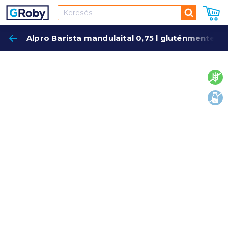
Keresés
Alpro Barista mandulaital 0,75 l gluténmentes,
Keres
glut
lakt