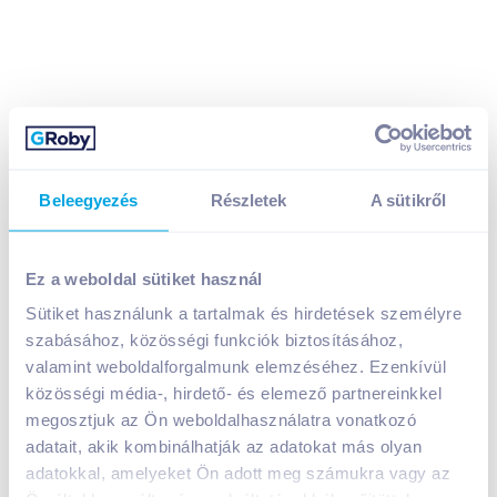
Beleegyezés
Részletek
A sütikről
Alpro Barista mandulaital 0,75 l gluténmentes,
laktózmentes
999
Ft /
db
Ez a weboldal sütiket használ
Egységár:
1 332
Ft /
liter
Sütiket használunk a tartalmak és hirdetések személyre
Nettó eladási ár:
787
Ft /
db
(
27
% áfa)
szabásához, közösségi funkciók biztosításához,
valamint weboldalforgalmunk elemzéséhez. Ezenkívül
közösségi média-, hirdető- és elemező partnereinkkel
Kosárba
Kosárba
megosztjuk az Ön weboldalhasználatra vonatkozó
adatait, akik kombinálhatják az adatokat más olyan
adatokkal, amelyeket Ön adott meg számukra vagy az
A termék megszűnt