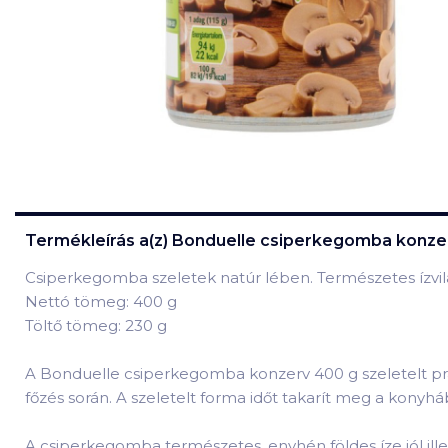
Termékleírás a(z)
Bonduelle csiperkegomba konzer
Csiperkegomba szeletek natúr lében. Természetes ízvilá
Nettó tömeg: 400 g
Töltő tömeg: 230 g
A Bonduelle csiperkegomba konzerv 400 g szeletelt pra
főzés során. A szeletelt forma időt takarít meg a kony
A csiperkegomba természetes, enyhén földes íze jól ill