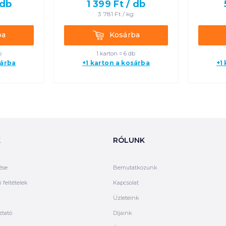
db
1 399
Ft /
db
g
3 781
Ft /
kg
Kosárba
ba
Kosárba
b
1 karton = 6 db
sárba
+1 karton a kosárba
+1
K
RÓLUNK
ése
Bemutatkozunk
 feltételek
Kapcsolat
Üzleteink
ztató
Díjaink