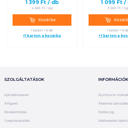
1 399
Ft /
db
1 099
Ft /
4 663
Ft /
kg
3 663
Ft /
k
Kosárba
Kosárba
Kosárba
Kosár
1 karton = 6 db
1 karton = 6 d
+1 karton a kosárba
+1 karton a ko
SZOLGÁLTATÁSOK
INFORMÁCIÓ
Ajándékkosarak
Áruházunk működ
Árfigyelő
Általános szerződési
Bevásárlólisták
Elállási jog
Üvegvisszaváltás
Adatkezelési tájéko