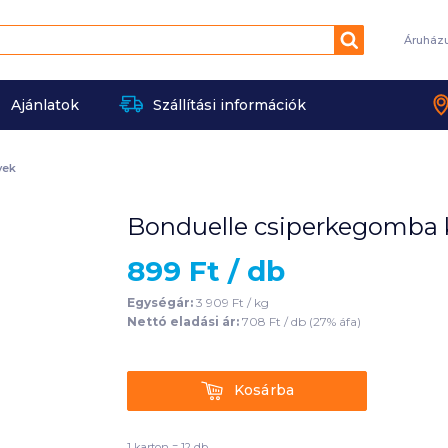
Keresés
Áruház
Ajánlatok
Szállítási információk
vek
Bonduelle csiperkegomba k
899
Ft /
db
Egységár:
3 909
Ft /
kg
Nettó eladási ár:
708
Ft /
db
(
27
% áfa)
Kosárba
Kosárba
1 karton = 12 db