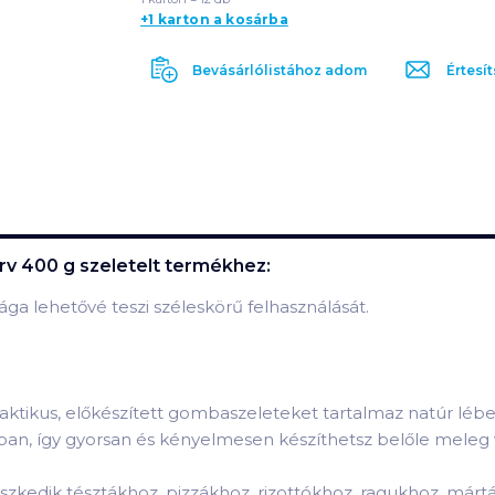
+1 karton a kosárba
Bevásárlólistához adom
Értesít
v 400 g szeletelt
termékhez:
ga lehetővé teszi széleskörű felhasználását.
ktikus, előkészített gombaszeleteket tartalmaz natúr léb
hában, így gyorsan és kényelmesen készíthetsz belőle meleg 
eszkedik tésztákhoz, pizzákhoz, rizottókhoz, ragukhoz, már