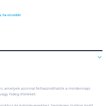
s, ha olcsóbb!
en, amelyek azonnal felhasználhatók a mindennapi
vagy hideg ételeket.
tásokhoz és krémlevesekhez. Semleges ízvilága miatt