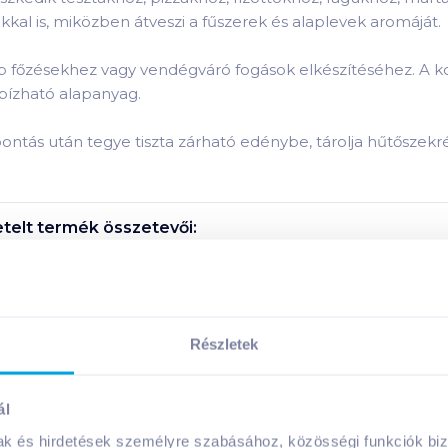
al is, miközben átveszi a fűszerek és alaplevek aromáját.
obb főzésekhez vagy vendégváró fogások elkészítéséhez. A 
gbízható alapanyag.
lbontás után tegye tiszta zárható edénybe, tárolja hűtőszek
telt
termék összetevői:
telt
termék tápanyagai:
Részletek
Megosztás
ál
!
mak és hirdetések személyre szabásához, közösségi funkciók biz