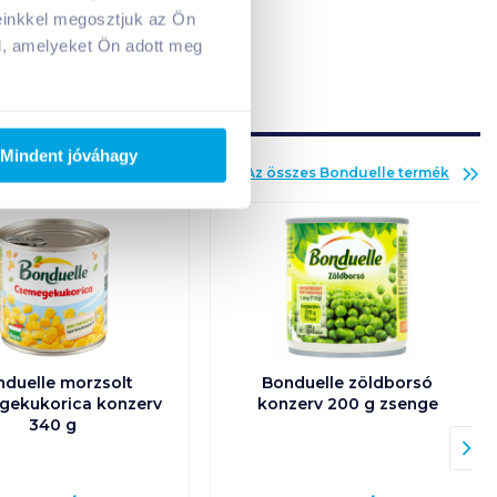
A kosarad jelenleg üres.
einkkel megosztjuk az Ön
Adj hozzá termékeket!
l, amelyeket Ön adott meg
Mindent jóváhagy
Az összes
Bonduelle
termék
duelle morzsolt
Bonduelle zöldborsó
gekukorica konzerv
konzerv 200 g zsenge
340 g