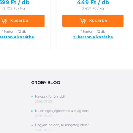
599
Ft /
db
449
Ft /
db
2 102
Ft /
kg
3 454
Ft /
kg
Kosárba
Kosárba
Kosárba
Kosárba
1 karton = 12 db
1 karton = 12 db
 karton a kosárba
+1 karton a kosárba
GROBY BLOG
Ne csak forrón idd!
2026. 07. 23.
Különleges jégkrémek a világ körül
2026. 07. 22.
Hogyan ne dobj ki rengeteg ételt?
2026. 06. 23.