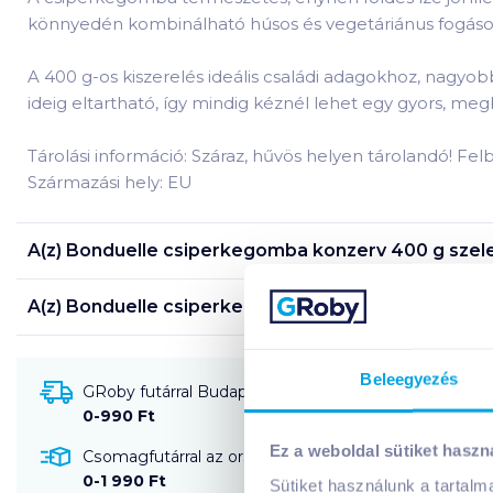
könnyedén kombinálható húsos és vegetáriánus fogásokk
A 400 g-os kiszerelés ideális családi adagokhoz, nagy
ideig eltartható, így mindig kéznél lehet egy gyors, me
Tárolási információ: Száraz, hűvös helyen tárolandó! Fe
Származási hely: EU
A(z)
Bonduelle csiperkegomba konzerv 400 g szele
A(z)
Bonduelle csiperkegomba konzerv 400 g szele
Beleegyezés
GRoby futárral Budapestre és környékére szállítható
0-990 Ft
Ez a weboldal sütiket haszn
Csomagfutárral az ország egész területére szállítható
0-1 990 Ft
Sütiket használunk a tartal