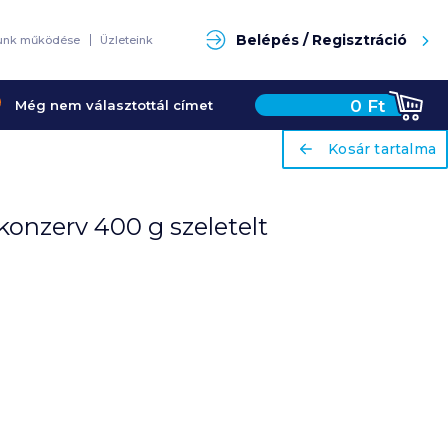
Keresés
Belépés / Regisztráció
unk működése
Üzleteink
0
Ft
Még nem választottál címet
ariaLabel
ariaLabel
Kosár tartalma
Kosár tartalma
onzerv 400 g szeletelt