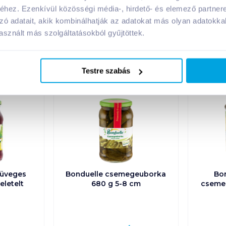
hez. Ezenkívül közösségi média-, hirdető- és elemező partner
zó adatait, akik kombinálhatják az adatokat más olyan adatokka
sznált más szolgáltatásokból gyűjtöttek.
A márka további termékei
Testre szabás
 üveges
Bonduelle csemegeuborka
Bon
eletelt
680 g 5-8 cm
cseme