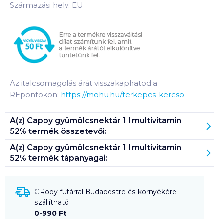
Származási hely: EU
Az italcsomagolás árát visszakaphatod a
REpontokon:
https://mohu.hu/terkepes-kereso
A(z)
Cappy gyümölcsnektár 1 l multivitamin
52%
termék összetevői:
A(z)
Cappy gyümölcsnektár 1 l multivitamin
52%
termék tápanyagai:
GRoby futárral Budapestre és környékére
szállítható
0-990 Ft