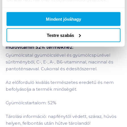
Bevásárlólistához adom
Értesíts, ha olcsóbb!
Mindent jóváhagy
Testre szabás
Termékleírás a(z)
Cappy gyümölcsnektár 1 l
multivitamin 52%
termékhez:
Gyümölcsital gyümölcslével és gyümölcspürével
sűrítményből, C-, E-, A-, B6-vitaminnal, niacinnal és
pantoténsavval. Cukorral és édesítőszerrel.
Az előforduló kiválás természetes eredetű és nem
befolyásolja a termék minőségét.
Gyümölcstartalom: 52%
Tárolási információ: napfénytől védett, száraz, hűvös
helyen, felbontás után hűtve tárolandó!