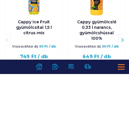
Cappy Ice Fruit
Cappy gyümölcslé
gyümölcsital 1,5 l
0,33 l narancs,
citrus-mix
gyümölcshússal
100%
Visszaváltási díj:
50
Ft
/
db
Visszaváltási díj:
50
Ft
/
db
749
Ft /
db
649
Ft /
db
499
Ft /
liter
1 967
Ft /
liter
Kosárba
Kosárba
Kosárba
Kosárba
1 karton = 6 db
1 karton = 12 db
+1 karton a kosárba
+1 karton a kosárba