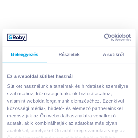
Beleegyezés
Részletek
A sütikről
Cappy gyümölcsnektár 1 l multivitamin 52%
1 299
Ft /
db
Ez a weboldal sütiket használ
Egységár:
1 299
Ft /
liter
Nettó eladási ár:
1 023
Ft /
db
(
27
% áfa)
Sütiket használunk a tartalmak és hirdetések személyre
Visszaváltási díj:
50
Ft
/
db
szabásához, közösségi funkciók biztosításához,
valamint weboldalforgalmunk elemzéséhez. Ezenkívül
közösségi média-, hirdető- és elemező partnereinkkel
Kosárba
Kosárba
megosztjuk az Ön weboldalhasználatra vonatkozó
adatait, akik kombinálhatják az adatokat más olyan
adatokkal, amelyeket Ön adott meg számukra vagy az
Átmeneti készlethiány
Ön által használt más szolgáltatásokból gyűjtöttek.