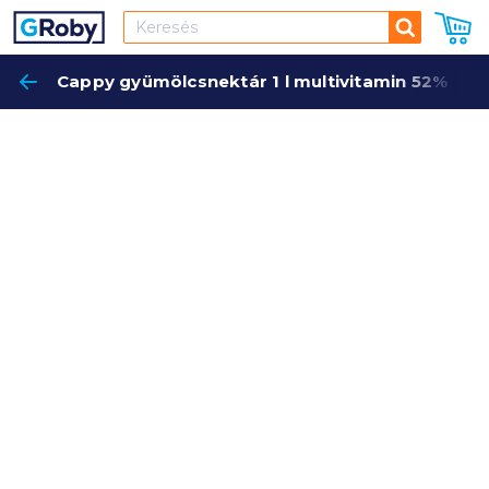
Keresés
Cappy gyümölcsnektár 1 l multivitamin 52%
Keres