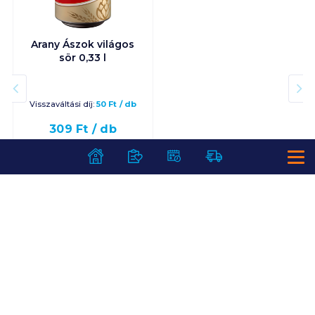
Arany Ászok világos
sör 0,33 l
Visszaváltási díj:
50
Ft
/
db
309
Ft /
db
936
Ft /
liter
Kosárba
Kosárba
1 karton = 24 db
+1 karton a kosárba