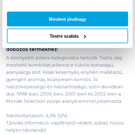
Bevásárlólistához adom
Értesíts, ha olcsóbb!
Mindent jóváhagy
Testre szabás
Termékleírás a(z)
Arany Ászok világos sör 0,5 l
dobozos
termékhez:
A könnyebb pilseni kategóriába tartozik. Tiszta, alig
érezhető komlóillat jellemzi e tükrös tisztaságú,
aranysárga sört. Kissé kesernyés, enyhén malátaízű,
gyengén aromás, közepesen komlós. Jó
habzóképességű és habtartósságú, szén-dioxidban
dús. 1998-ban, 2000-ben, 2001-ben és 2002-ben a
Monde Selection zsűrije aranyéremmel jutalmazta.
Alkoholtartalom: 4,3% (V/V).
Tárolási információ: napfénytől védett, száraz, hűvös
helyen tárolandó!