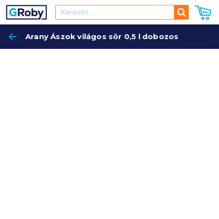
Keresés
Arany Ászok világos sör 0,5 l dobozos
Keres