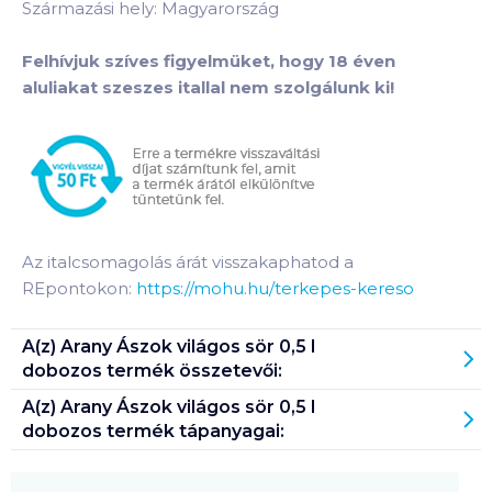
Származási hely: Magyarország
Felhívjuk szíves figyelmüket, hogy 18 éven
aluliakat szeszes itallal nem szolgálunk ki!
Az italcsomagolás árát visszakaphatod a
REpontokon:
https://mohu.hu/terkepes-kereso
A(z)
Arany Ászok világos sör 0,5 l
dobozos
termék összetevői:
A(z)
Arany Ászok világos sör 0,5 l
dobozos
termék tápanyagai: