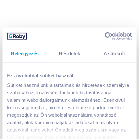
Beleegyezés
Részletek
A sütikről
Arany Ászok világos sör 0,5 l dobozos
399
Ft /
db
Ez a weboldal sütiket használ
Egységár:
798
Ft /
liter
Nettó eladási ár:
314
Ft /
db
(
27
% áfa)
Sütiket használunk a tartalmak és hirdetések személyre
Visszaváltási díj:
50
Ft
/
db
szabásához, közösségi funkciók biztosításához,
valamint weboldalforgalmunk elemzéséhez. Ezenkívül
közösségi média-, hirdető- és elemező partnereinkkel
Kosárba
Kosárba
megosztjuk az Ön weboldalhasználatra vonatkozó
adatait, akik kombinálhatják az adatokat más olyan
1 karton = 24 db
adatokkal, amelyeket Ön adott meg számukra vagy az
+1 karton a kosárba
Ön által használt más szolgáltatásokból gyűjtöttek.