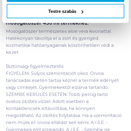
Testre szabás
Termékleírás a(z)
Pur Balsam Aloe Vera kézi
mosogatószer 450 ml
termékhez:
Mosogatószer természetes aloe vera kivonattal.
Hatékonyan távolítja el a zsírt és gyengéd
kozmetikai hatóanyagainak köszönhetően védi a
kezet.
Biztonsági figyelmeztetés:
FIGYELEM. Súlyos szemirritációt okoz. Orvosi
tanácsadás esetén tartsa kéznél a termék edényét
vagy címkéjét. Gyermekektől elzárva tartandó.
SZEMBE KERÜLÉS ESETÉN: Több percig tartó
óvatos öblítés vízzel. Adott esetben a
kontaktlencsék eltávolítása, ha könnyen
megoldható. Az öblítés folytatása. Ha a szemirritáció
nem múlik el: orvosi ellátást kell kérni. A.I.S.E. -
Gyermekek elől elzárandó. A.I.S.E. - Szembe ne