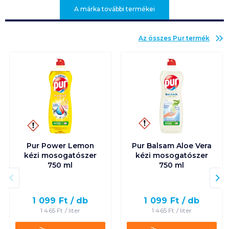
A márka további termékei
Az összes
Pur
termék
Pur Power Lemon
Pur Balsam Aloe Vera
kézi mosogatószer
kézi mosogatószer
750 ml
750 ml
1 099
Ft /
db
1 099
Ft /
db
1 465
Ft /
liter
1 465
Ft /
liter
Kosárba
Kosárba