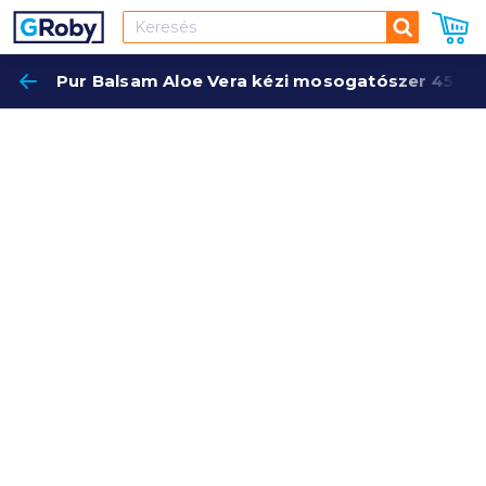
Keresés
Pur Balsam Aloe Vera kézi mosogatószer 450 m
Keres