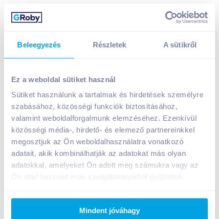
Beleegyezés
Részletek
A sütikről
Pur Balsam Aloe Vera kézi mosogatószer 450 ml
899
Ft /
db
Ez a weboldal sütiket használ
Egységár:
1 998
Ft /
liter
Sütiket használunk a tartalmak és hirdetések személyre
Nettó eladási ár:
708
Ft /
db
(
27
% áfa)
szabásához, közösségi funkciók biztosításához,
valamint weboldalforgalmunk elemzéséhez. Ezenkívül
Kosárba
közösségi média-, hirdető- és elemező partnereinkkel
Kosárba
megosztjuk az Ön weboldalhasználatra vonatkozó
adatait, akik kombinálhatják az adatokat más olyan
1 karton = 20 db
adatokkal, amelyeket Ön adott meg számukra vagy az
+1 karton a kosárba
Ön által használt más szolgáltatásokból gyűjtöttek.
Bevásárlólistához adom
Értesíts, ha olcsóbb!
Mindent jóváhagy