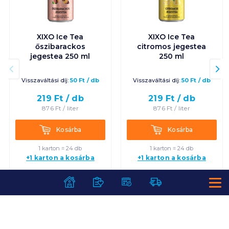
XIXO Ice Tea
XIXO Ice Tea
őszibarackos
citromos jegestea
jegestea 250 ml
250 ml
Visszaváltási díj:
50
Ft
/
db
Visszaváltási díj:
50
Ft
/
db
219
Ft /
db
219
Ft /
db
876
Ft /
liter
876
Ft /
liter
Kosárba
Kosárba
Kosárba
Kosárba
1 karton = 24 db
1 karton = 24 db
+1 karton a kosárba
+1 karton a kosárba