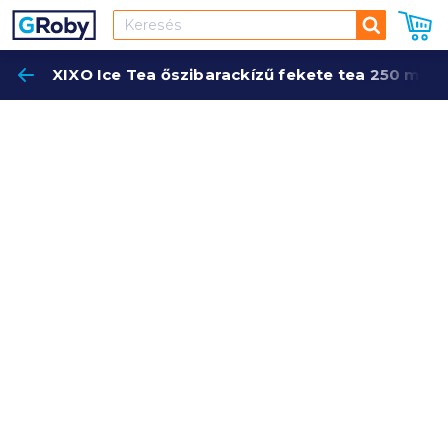
Keresés
XIXO Ice Tea őszibarackízű fekete tea 250 ml
Keres