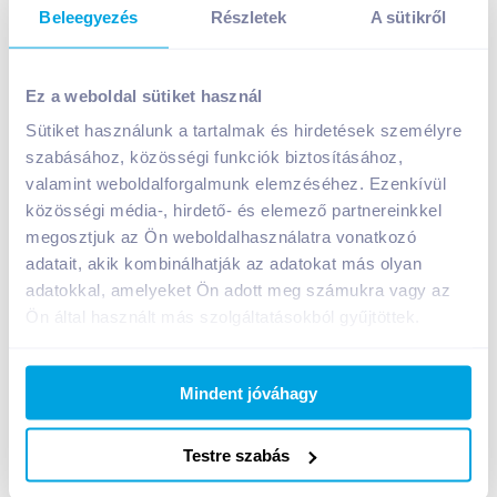
Beleegyezés
Részletek
A sütikről
XIXO Ice Tea őszibarackízű fekete tea 250 ml
Ez a weboldal sütiket használ
199
Ft /
db
Sütiket használunk a tartalmak és hirdetések személyre
Egységár:
796
Ft /
liter
Nettó eladási ár:
157
Ft /
db
(
27
% áfa)
szabásához, közösségi funkciók biztosításához,
valamint weboldalforgalmunk elemzéséhez. Ezenkívül
közösségi média-, hirdető- és elemező partnereinkkel
Kosárba
Kosárba
megosztjuk az Ön weboldalhasználatra vonatkozó
adatait, akik kombinálhatják az adatokat más olyan
adatokkal, amelyeket Ön adott meg számukra vagy az
A termék megszűnt
Ön által használt más szolgáltatásokból gyűjtöttek.
Mindent jóváhagy
Bevásárlólistához adom
Értesíts, ha olcsóbb!
Testre szabás
Termékleírás a(z)
XIXO Ice Tea őszibarackízű