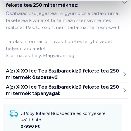
fekete tea 250 ml
termékhez:
Őszibarackízű jegestea 1% gyümölcslé tartalommal,
feketetea kivonatot tartalmazó szénsavmentes
üdítőital. Pasztőrözött, nem tartalmaz tartósítószert.
Tárolási információ: hűvös, hőtől és fénytől védett
helyen tárolandó!
Származási hely: Magyarország
A(z)
XIXO Ice Tea őszibarackízű fekete tea 250
ml
termék összetevői:
A(z)
XIXO Ice Tea őszibarackízű fekete tea 250
ml
termék tápanyagai:
GRoby futárral Budapestre és környékére
szállítható
0-990 Ft