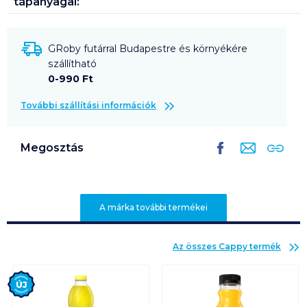
tápanyagai:
GRoby futárral Budapestre és környékére
szállítható
0-990 Ft
További szállítási információk
Megosztás
A márka további termékei
Az összes
Cappy
termék
Új