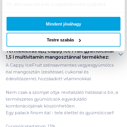
1 karton = 6 db
Ön által használt más szolgáltatásokból gyűjtöttek.
+1 karton a kosárba
Mindent jóváhagy
Bevásárlólistához adom
Értesíts, ha olcsóbb!
Testre szabás
Termékleírás a(z)
Cappy Ice Fruit gyümölcsital
1,5 l multivitamin mangosztánnal
termékhez:
A Cappy IceFruit szénsavmentes vegyesgyümölcs
ital mangosztán ízesítéssel, cukorral és
édesítőszerrel, hozzáadott vitaminokkal.
Nem csak a szomjat oltja: revitalizáló hatással is bír, a
természetes gyümölcsök egyedülálló
kombinációjának köszönhetően.
Egy palack finom ital - tele élettel és gyümölccsel!
Gyümölcstartalom: 13%.