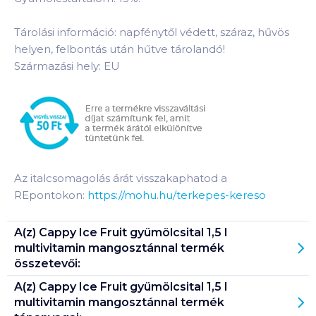
Tárolási információ: napfénytől védett, száraz, hűvös
helyen, felbontás után hűtve tárolandó!
Származási hely: EU
Az italcsomagolás árát visszakaphatod a
REpontokon:
https://mohu.hu/terkepes-kereso
A(z)
Cappy Ice Fruit gyümölcsital 1,5 l
multivitamin mangosztánnal
termék
összetevői:
A(z)
Cappy Ice Fruit gyümölcsital 1,5 l
multivitamin mangosztánnal
termék