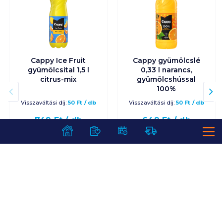
Cappy Ice Fruit
Cappy gyümölcslé
gyümölcsital 1,5 l
0,33 l narancs,
citrus-mix
gyümölcshússal
100%
Visszaváltási díj:
50
Ft
/
db
Visszaváltási díj:
50
Ft
/
db
749
Ft /
db
649
Ft /
db
499
Ft /
liter
1 967
Ft /
liter
Kosárba
Kosárba
Kosárba
Kosárba
1 karton = 6 db
1 karton = 12 db
+1 karton a kosárba
+1 karton a kosárba