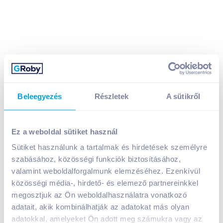
Beleegyezés
Részletek
A sütikről
Cappy Ice Fruit gyümölcsital 1,5 l multivitamin
mangosztánnal
749
Ft /
db
Ez a weboldal sütiket használ
Egységár:
499
Ft /
liter
Sütiket használunk a tartalmak és hirdetések személyre
Nettó eladási ár:
590
Ft /
db
(
27
% áfa)
szabásához, közösségi funkciók biztosításához,
Visszaváltási díj:
50
Ft
/
db
valamint weboldalforgalmunk elemzéséhez. Ezenkívül
közösségi média-, hirdető- és elemező partnereinkkel
Kosárba
megosztjuk az Ön weboldalhasználatra vonatkozó
Kosárba
adatait, akik kombinálhatják az adatokat más olyan
adatokkal, amelyeket Ön adott meg számukra vagy az