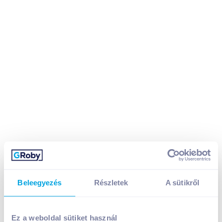
Beleegyezés
Részletek
A sütikről
Fornetti grissini
Ez a weboldal sütiket használ