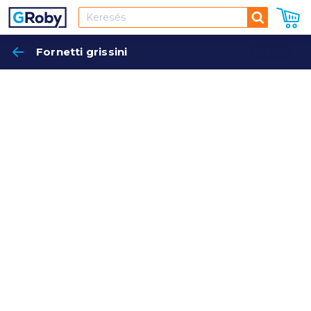
Keresés
Fornetti grissini
Keres