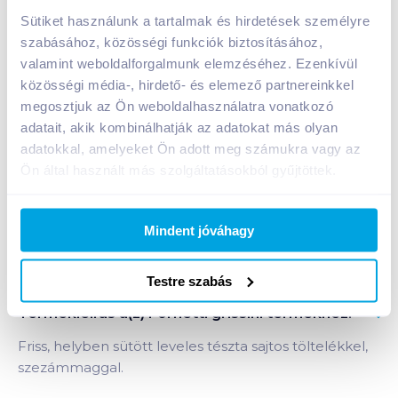
4 390
Ft /
kg
Sütiket használunk a tartalmak és hirdetések személyre
Egységár:
4 390
Ft /
kg
szabásához, közösségi funkciók biztosításához,
Nettó eladási ár:
3 720
Ft /
kg
(
18
% áfa)
valamint weboldalforgalmunk elemzéséhez. Ezenkívül
közösségi média-, hirdető- és elemező partnereinkkel
megosztjuk az Ön weboldalhasználatra vonatkozó
Kosárba
Kosárba
adatait, akik kombinálhatják az adatokat más olyan
adatokkal, amelyeket Ön adott meg számukra vagy az
Ön által használt más szolgáltatásokból gyűjtöttek.
Mindent jóváhagy
Bevásárlólistához adom
Értesíts, ha olcsóbb!
Testre szabás
Termékleírás a(z)
Fornetti grissini
termékhez:
Friss, helyben sütött leveles tészta sajtos töltelékkel,
szezámmaggal.