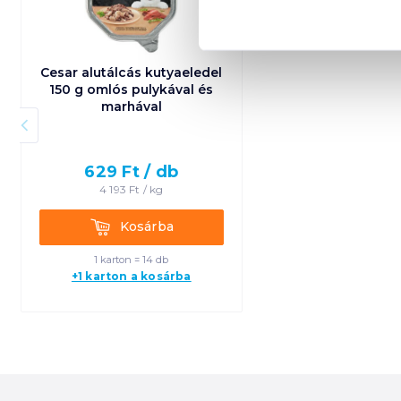
Cesar alutálcás kutyaeledel
150 g omlós pulykával és
marhával
629
Ft /
db
4 193
Ft /
kg
Kosárba
Kosárba
1 karton = 14 db
+1 karton a kosárba