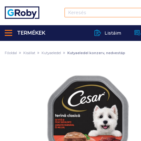
TERMÉKEK
Listáim
Főoldal
Kisállat
Kutyaeledel
Kutyaeledel konzerv, nedvestáp