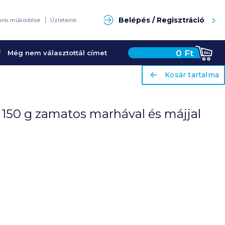
Keresés
Belépés / Regisztráció
unk működése
Üzleteink
0
Ft
Még nem választottál címet
ariaLabel
ariaLabel
Kosár tartalma
Kosár tartalma
l 150 g zamatos marhával és májjal