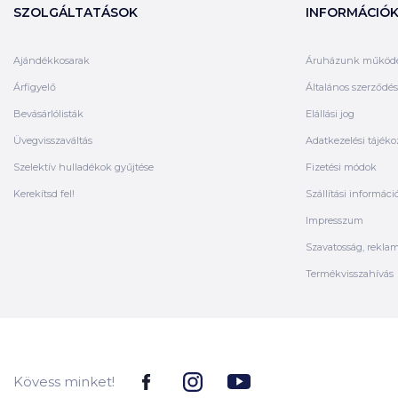
SZOLGÁLTATÁSOK
INFORMÁCIÓ
Ajándékkosarak
Áruházunk működ
Árfigyelő
Általános szerződési
Bevásárlólisták
Elállási jog
Üvegvisszaváltás
Adatkezelési tájéko
Szelektív hulladékok gyűjtése
Fizetési módok
Kerekítsd fel!
Szállítási informáci
Impresszum
Szavatosság, rekla
Termékvisszahívás
Kövess minket!