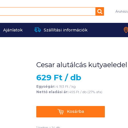
Keresés
Áruház
Ajánlatok
Szállítási információk
Cesar alutálcás kutyaelede
629
Ft /
db
Egységár:
4 193
Ft /
kg
Nettó eladási ár:
495
Ft /
db
(
27
% áfa)
Kosárba
Kosárba
1 karton = 14 db