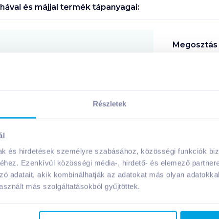
hával és májjal
termék tápanyagai:
Megosztás
!
Részletek
ál
A márka további termékei
mak és hirdetések személyre szabásához, közösségi funkciók biz
hez. Ezenkívül közösségi média-, hirdető- és elemező partner
zó adatait, akik kombinálhatják az adatokat más olyan adatokka
sznált más szolgáltatásokból gyűjtöttek.