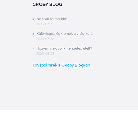
GROBY BLOG
Ne csak forrón idd!
2026. 07. 23.
Különleges jégkrémek a világ körül
2026. 07. 22.
Hogyan ne dobj ki rengeteg ételt?
2026. 06. 23.
További hírek a GRoby Blog-on
0
Ft
ÖSSZESEN