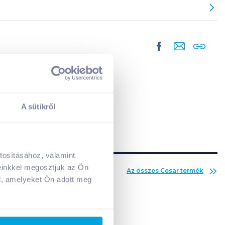
A sütikről
tosításához, valamint
A kosarad jelenleg üres.
einkkel megosztjuk az Ön
Az összes
Cesar
termék
Adj hozzá termékeket!
l, amelyeket Ön adott meg