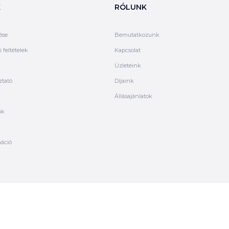
K
RÓLUNK
ése
Bemutatkozunk
 feltételek
Kapcsolat
Üzleteink
ztató
Díjaink
Állásajánlatok
ók
máció