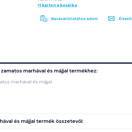
+1 karton a kosárba
Bevásárlólistához adom
Értesít
g zamatos marhával és májjal
termékhez:
atos marhával és májjal.
hával és májjal
termék összetevői: