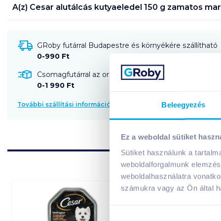
A(z)
Cesar alutálcás kutyaeledel 150 g zamatos mar
GRoby futárral Budapestre és környékére szállítható
0-990 Ft
Csomagfutárral az ország egész területére szállítható
0-1 990 Ft
Beleegyezés
További szállítási információk
Ez a weboldal sütiket haszn
Sütiket használunk a tartal
weboldalforgalmunk elemzésé
weboldalhasználatra vonatko
számukra vagy az Ön által ha