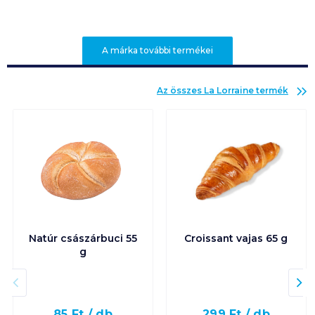
A márka további termékei
Az összes
La Lorraine
termék
Natúr császárbuci 55
Croissant vajas 65 g
g
85
Ft /
db
299
Ft /
db