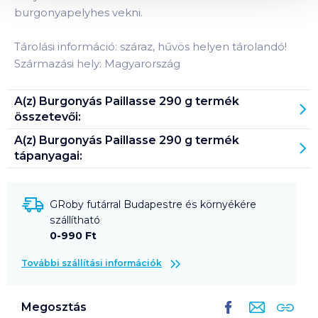
burgonyapelyhes vekni.
Tárolási információ: száraz, hűvös helyen tárolandó!
Származási hely: Magyarország
A(z)
Burgonyás Paillasse 290 g
termék
összetevői:
A(z)
Burgonyás Paillasse 290 g
termék
tápanyagai:
GRoby futárral Budapestre és környékére
szállítható
0-990 Ft
További szállítási információk
Megosztás