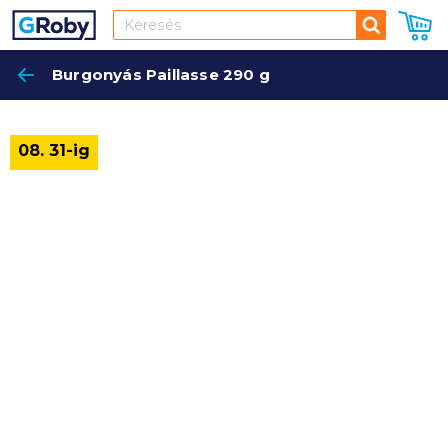
Keresés
Burgonyás Paillasse 290 g
Keres
08. 31-ig