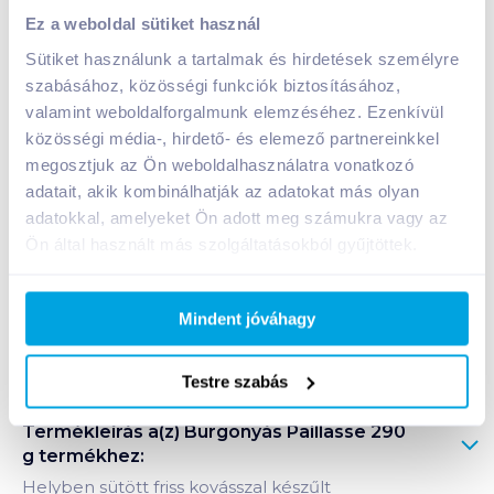
Burgonyás Paillasse 290 g
Ez a weboldal sütiket használ
649
Ft /
db
Sütiket használunk a tartalmak és hirdetések személyre
Egységár:
2 238
Ft /
kg
szabásához, közösségi funkciók biztosításához,
Nettó eladási ár:
550
Ft /
db
(
18
% áfa)
valamint weboldalforgalmunk elemzéséhez. Ezenkívül
közösségi média-, hirdető- és elemező partnereinkkel
megosztjuk az Ön weboldalhasználatra vonatkozó
Kosárba
Kosárba
adatait, akik kombinálhatják az adatokat más olyan
adatokkal, amelyeket Ön adott meg számukra vagy az
1 karton = 18 db
Ön által használt más szolgáltatásokból gyűjtöttek.
+1 karton a kosárba
Mindent jóváhagy
Bevásárlólistához adom
Értesíts, ha olcsóbb!
Testre szabás
Termékleírás a(z)
Burgonyás Paillasse 290
g
termékhez:
Helyben sütött friss kovásszal készűlt