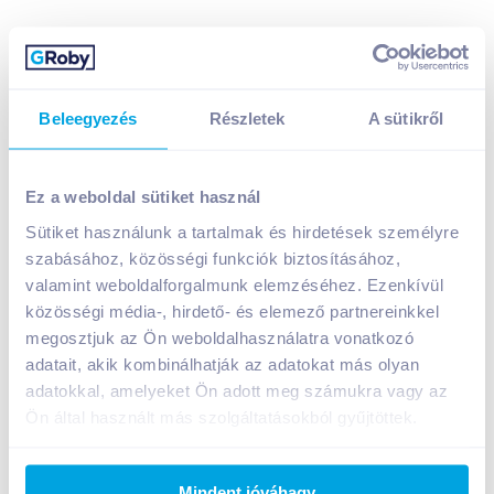
Beleegyezés
Részletek
A sütikről
Jar Power konyhai spray 3in1 500 ml narancs
1 699
Ft /
db
Ez a weboldal sütiket használ
Egységár:
3 398
Ft /
liter
Sütiket használunk a tartalmak és hirdetések személyre
Nettó eladási ár:
1 338
Ft /
db
(
27
% áfa)
szabásához, közösségi funkciók biztosításához,
valamint weboldalforgalmunk elemzéséhez. Ezenkívül
Kosárba
közösségi média-, hirdető- és elemező partnereinkkel
Kosárba
megosztjuk az Ön weboldalhasználatra vonatkozó
adatait, akik kombinálhatják az adatokat más olyan
1 karton = 10 db
adatokkal, amelyeket Ön adott meg számukra vagy az
+1 karton a kosárba
Ön által használt más szolgáltatásokból gyűjtöttek.
Bevásárlólistához adom
Értesíts, ha olcsóbb!
Mindent jóváhagy