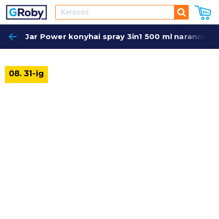
Keresés
Jar Power konyhai spray 3in1 500 ml narancs
Keres
08. 31-ig