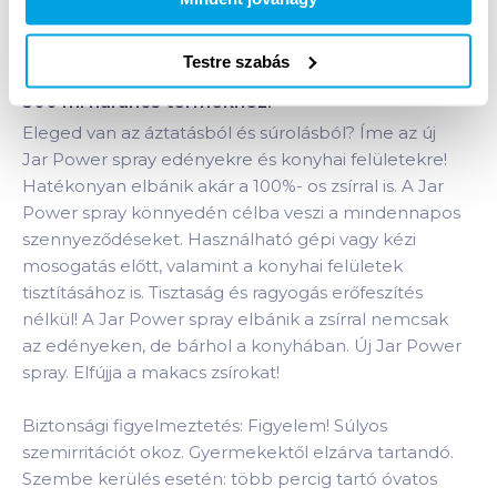
Testre szabás
Termékleírás a(z)
Jar Power konyhai spray 3in1
500 ml narancs
termékhez:
Eleged van az áztatásból és súrolásból? Íme az új
Jar Power spray edényekre és konyhai felületekre!
Hatékonyan elbánik akár a 100%- os zsírral is. A Jar
Power spray könnyedén célba veszi a mindennapos
szennyeződéseket. Használható gépi vagy kézi
mosogatás előtt, valamint a konyhai felületek
tisztításához is. Tisztaság és ragyogás erőfeszítés
nélkül! A Jar Power spray elbánik a zsírral nemcsak
az edényeken, de bárhol a konyhában. Új Jar Power
spray. Elfújja a makacs zsírokat!
Biztonsági figyelmeztetés: Figyelem! Súlyos
szemirritációt okoz. Gyermekektől elzárva tartandó.
Szembe kerülés esetén: több percig tartó óvatos