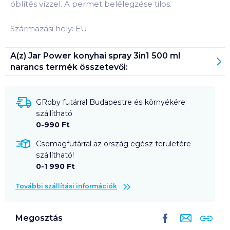
öblítés vízzel. A permet belélegzése tilos.
Származási hely: EU
A(z)
Jar Power konyhai spray 3in1 500 ml
narancs
termék összetevői:
GRoby futárral Budapestre és környékére
szállítható
0-990 Ft
Csomagfutárral az ország egész területére
szállítható!
0-1 990 Ft
További szállítási információk
Megosztás