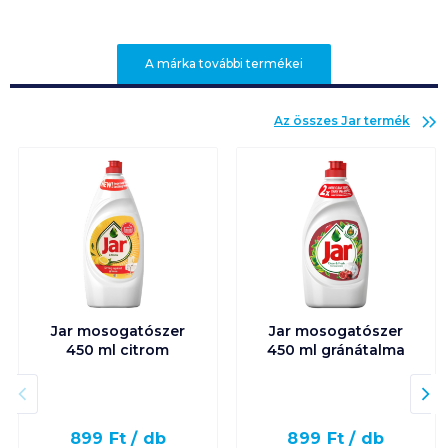
A márka további termékei
Az összes
Jar
termék
Jar mosogatószer
Jar mosogatószer
450 ml citrom
450 ml gránátalma
899
Ft /
db
899
Ft /
db