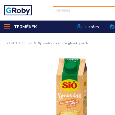
TERMÉKEK
Listáim
Főoldal
Italáru, víz
Gyümölcs és zöldséglevek, pürék