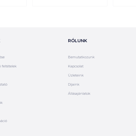
K
RÓLUNK
ése
Bemutatkozunk
 feltételek
Kapcsolat
Üzleteink
ztató
Díjaink
Állásajánlatok
ók
máció