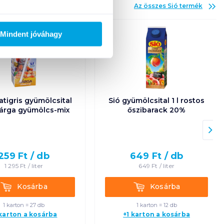
Az összes
Sió
termék
Mindent jóváhagy
tatigris gyümölcsital
Sió gyümölcsital 1 l rostos
 sárga gyümölcs-mix
őszibarack 20%
259
Ft /
db
649
Ft /
db
1 295
Ft /
liter
649
Ft /
liter
Kosárba
Kosárba
Kosárba
Kosárba
1 karton = 27 db
1 karton = 12 db
 karton a kosárba
+1 karton a kosárba