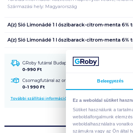
Származási hely: Magyarország
A(z)
Sió Limonádé 1 l őszibarack-citrom-menta 6%
t
A(z)
Sió Limonádé 1 l őszibarack-citrom-menta 6%
t
GRoby futárral Budapestre és környékére szállítható
0-990 Ft
Csomagfutárral az ország egész területére szállítható
Beleegyezés
0-1 990 Ft
További szállítási információk
Ez a weboldal sütiket haszn
Sütiket használunk a tartal
weboldalforgalmunk elemzésé
weboldalhasználatra vonatko
számukra vagy az Ön által ha