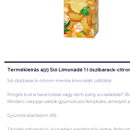
Termékleírás a(z)
Sió Limonádé 1 l őszibarack-cit
Sió őszibarack-citrom-menta limonádé üdítőital.
Pörgős buli a haverokkal vagy kerti party a családdal? 
Minden cseppje valódi gyümölcsös felüdülés, amelyet a 
Gyümölcstartalom: 6%
Tárolási információ: közvetlen napfénytől védve, felbon