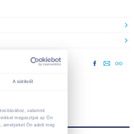
A sütikről
tosításához, valamint
A kosarad jelenleg üres.
einkkel megosztjuk az Ön
Adj hozzá termékeket!
l, amelyeket Ön adott meg