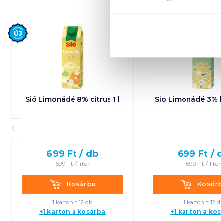
Új
Új
Sió Limonádé 8% citrus 1 l
Sio Limonádé 3% b
699
Ft /
db
699
Ft /
699
Ft /
liter
699
Ft /
liter
Kosárba
Kosárba
Kosárba
Kosár
1 karton = 12 db
1 karton = 12 d
+1 karton a kosárba
+1 karton a ko