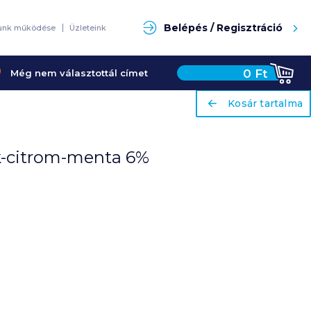
Keresés
Belépés / Regisztráció
unk működése
Üzleteink
0
Ft
Még nem választottál címet
ariaLabel
ariaLabel
Kosár tartalma
Kosár tartalma
ck-citrom-menta 6%