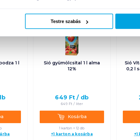
Testre szabás
odza 1 l
Sió gyümölcsital 1 l alma
Sió Vi
12%
0,2 l
db
649
Ft /
db
649
Ft /
liter
Kosárba
ba
Kosárba
b
1 karton = 12 db
sárba
+1 karton a kosárba
+1