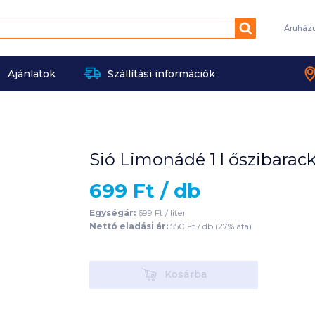
Keresés
Áruház
Ajánlatok
Szállítási információk
Sió Limonádé 1 l őszibara
699
Ft /
db
Egységár:
699
Ft /
liter
Nettó eladási ár:
550
Ft /
db
(
27
% áfa)
Kosárba
Kosárba