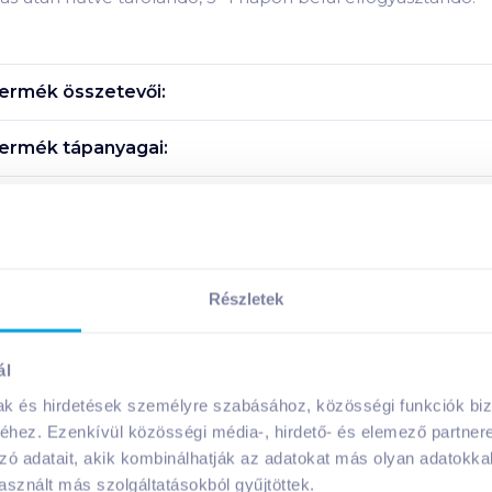
ermék összetevői:
ermék tápanyagai:
Megosztás
!
Részletek
ál
mak és hirdetések személyre szabásához, közösségi funkciók biz
hez. Ezenkívül közösségi média-, hirdető- és elemező partner
A márka további termékei
zó adatait, akik kombinálhatják az adatokat más olyan adatokka
sznált más szolgáltatásokból gyűjtöttek.