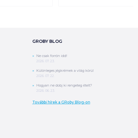
GROBY BLOG
Ne csak forrón idd!
2026. 07. 23.
Különleges jégkrémek a világ körül
2026. 07. 22.
Hogyan ne dobj ki rengeteg ételt?
2026. 06. 23.
További hírek a GRoby Blog-on