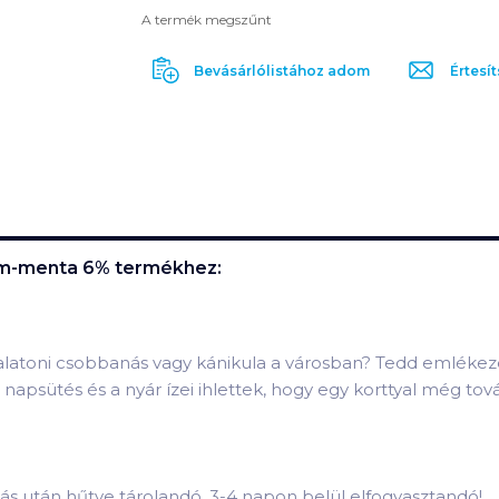
A termék megszűnt
Bevásárlólistához adom
Értesít
rom-menta 6%
termékhez:
Balatoni csobbanás vagy kánikula a városban? Tedd emlékeze
napsütés és a nyár ízei ihlettek, hogy egy korttyal még tov
tás után hűtve tárolandó, 3-4 napon belül elfogyasztandó!