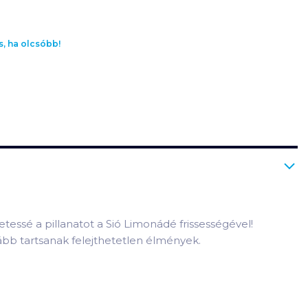
s, ha olcsóbb!
tessé a pillanatot a Sió Limonádé frissességével!
ább tartsanak felejthetetlen élmények.