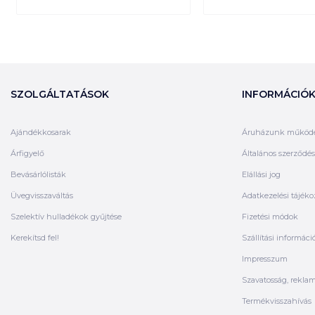
SZOLGÁLTATÁSOK
INFORMÁCIÓ
Ajándékkosarak
Áruházunk működ
Árfigyelő
Általános szerződési
Bevásárlólisták
Elállási jog
Üvegvisszaváltás
Adatkezelési tájéko
Szelektív hulladékok gyűjtése
Fizetési módok
Kerekítsd fel!
Szállítási informáci
Impresszum
Szavatosság, rekla
Termékvisszahívás