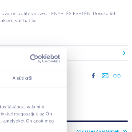
óvatos öblítés vízzel. LENYELÉS ESETÉN: Rosszullét
ciót válthat ki.
A sütikről
tosításához, valamint
A kosarad jelenleg üres.
einkkel megosztjuk az Ön
Adj hozzá termékeket!
l, amelyeket Ön adott meg
Az összes
Ariel
termék