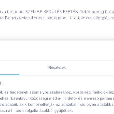
zárva tartandó. SZEMBE KERÜLÉS ESETÉN: Több percig tartó 
zisothiazolinone, Isoeugenol -t tartalmaz. Allergiás reak
sás
termék összetevői:
Megosztás
Részletek
ál
mak és hirdetések személyre szabásához, közösségi funkciók biz
hez. Ezenkívül közösségi média-, hirdető- és elemező partner
A márka további termékei
zó adatait, akik kombinálhatják az adatokat más olyan adatokka
sznált más szolgáltatásokból gyűjtöttek.