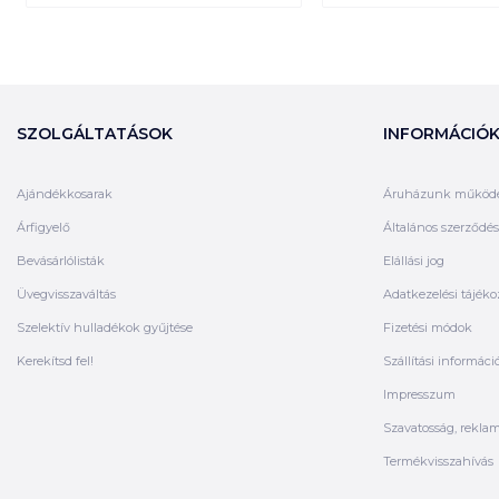
SZOLGÁLTATÁSOK
INFORMÁCIÓ
Ajándékkosarak
Áruházunk működ
Árfigyelő
Általános szerződési
Bevásárlólisták
Elállási jog
Üvegvisszaváltás
Adatkezelési tájéko
Szelektív hulladékok gyűjtése
Fizetési módok
Kerekítsd fel!
Szállítási informáci
Impresszum
Szavatosság, rekla
Termékvisszahívás