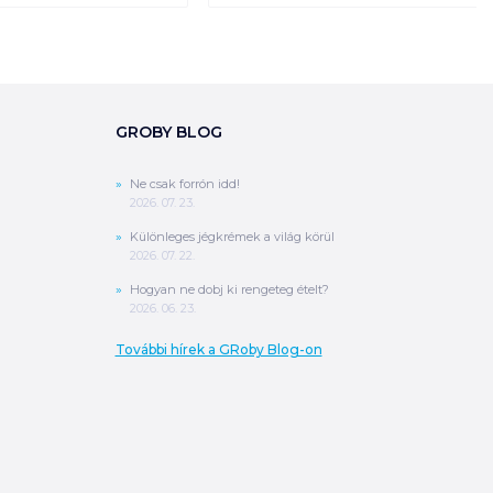
GROBY BLOG
Ne csak forrón idd!
2026. 07. 23.
Különleges jégkrémek a világ körül
2026. 07. 22.
Hogyan ne dobj ki rengeteg ételt?
2026. 06. 23.
További hírek a GRoby Blog-on