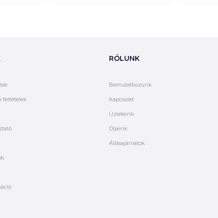
K
RÓLUNK
ése
Bemutatkozunk
 feltételek
Kapcsolat
Üzleteink
ztató
Díjaink
Állásajánlatok
ók
máció