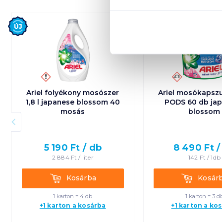
Új
Új
Ariel folyékony mosószer
Ariel mosókapszul
1,8 l japanese blossom 40
PODS 60 db ja
mosás
blossom
5 190
Ft /
db
8 490
Ft 
2 884
Ft /
liter
142
Ft /
1db
Kosárba
Kosárba
Kosárba
Kosár
1 karton = 4 db
1 karton = 3 d
+1 karton a kosárba
+1 karton a ko