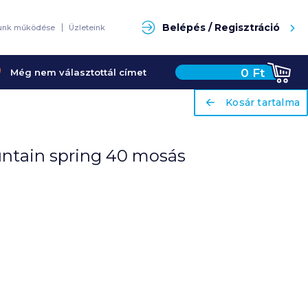
Keresés
Belépés / Regisztráció
unk működése
Üzleteink
0
Ft
Még nem választottál címet
ariaLabel
ariaLabel
Kosár tartalma
Kosár tartalma
ountain spring 40 mosás