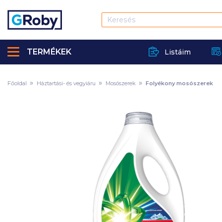
TERMÉKEK
Listáim
Főoldal
Háztartási- és vegyiáru
Mosószerek
Folyékony mosószerek