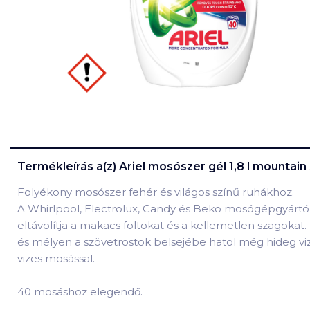
Termékleírás a(z)
Ariel mosószer gél 1,8 l mountai
Folyékony mosószer fehér és világos színű ruhákhoz.
A Whirlpool, Electrolux, Candy és Beko mosógépgyártók 
eltávolítja a makacs foltokat és a kellemetlen szagokat
és mélyen a szövetrostok belsejébe hatol még hideg vi
vizes mosással.
40 mosáshoz elegendő.