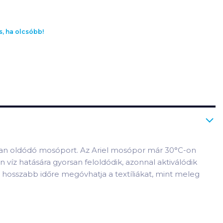
s, ha olcsóbb!
orsan oldódó mosóport. Az Ariel mosópor már 30°C-on
víz hatására gyorsan feloldódik, azonnal aktiválódik
 hosszabb időre megóvhatja a textíliákat, mint meleg