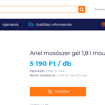
Keresés
Áruház
Ajánlatok
Szállítási információk
Ariel mosószer gél 1,8 l m
5 190
Ft /
db
Egységár:
2 884
Ft /
liter
Nettó eladási ár:
4 087
Ft /
db
(
27
% áfa)
Kosárba
Kosárba
1 karton = 4 db