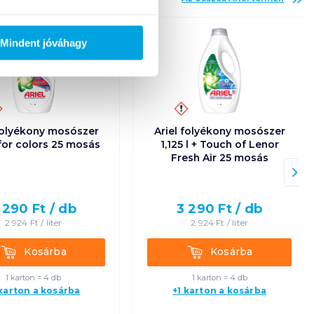
Új
Mindent jóváhagy
 folyékony mosószer
Ariel folyékony mosószer
l for colors 25 mosás
1,125 l + Touch of Lenor
Fresh Air 25 mosás
 290
Ft /
db
3 290
Ft /
db
2 924
Ft /
liter
2 924
Ft /
liter
Kosárba
Kosárba
Kosárba
Kosárba
1 karton = 4 db
1 karton = 4 db
 karton a kosárba
+1 karton a kosárba