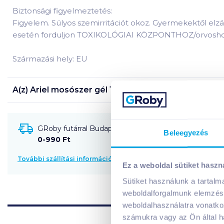
Biztonsági figyelmeztetés:
Figyelem. Súlyos szemirritációt okoz. Gyermekektől el
esetén forduljon TOXIKOLÓGIAI KÖZPONTHOZ/orvoshoz. Ben
Származási hely: EU
A(z)
Ariel mosószer gél 1,8 l mountain spring 40 mo
GRoby futárral Budapestre és környékére szállítható
Beleegyezés
0-990 Ft
További szállítási információk
Ez a weboldal sütiket haszn
Sütiket használunk a tartal
weboldalforgalmunk elemzésé
weboldalhasználatra vonatko
számukra vagy az Ön által ha