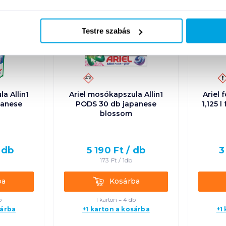
Új
Új
Testre szabás
a Allin1
Ariel mosókapszula Allin1
Ariel
panese
PODS 30 db japanese
1,125 
blossom
/
db
5 190
Ft /
db
3
173
Ft /
1db
Kosárba
ba
Kosárba
b
1 karton = 4 db
sárba
+1 karton a kosárba
+1