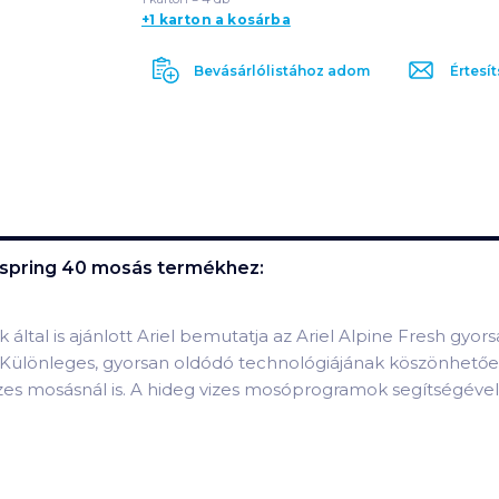
+1 karton a kosárba
Bevásárlólistához adom
Értesít
n spring 40 mosás
termékhez:
által is ajánlott Ariel bemutatja az Ariel Alpine Fresh gy
. Különleges, gyorsan oldódó technológiájának köszönhetően 
zes mosásnál is. A hideg vizes mosóprogramok segítségével