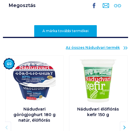
Megosztás
A márka további termékei
Az összes
Nádudvari
termék
Új
Nádudvari
Nádudvari élőflórás
görögjoghurt 180 g
kefir 150 g
natúr, élőflórás