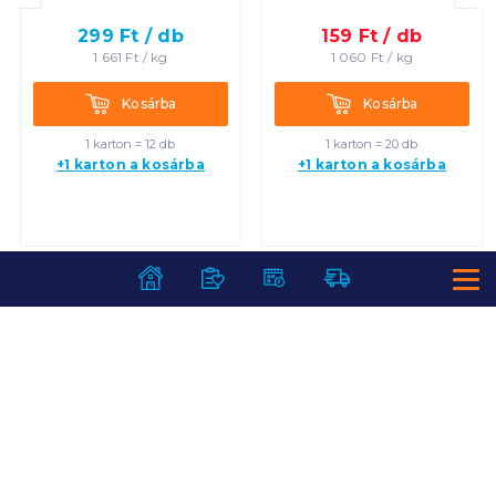
299
Ft /
db
159
Ft /
db
1 661
Ft /
kg
1 060
Ft /
kg
Kosárba
Kosárba
Kosárba
Kosárba
1 karton = 12 db
1 karton = 20 db
+1 karton a kosárba
+1 karton a kosárba
SZOLGÁLTATÁSOK
Ajándékkosarak
INFORMÁCIÓK
Árfigyelő
Áruházunk működése
Bevásárlólisták