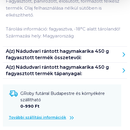
Fagyasztott, panírozott, elősütött, formázott félkész
termék. Olaj felhasználása nélkül sütőben is
elkészíthető.
Tárolási információ: fagyasztva, -18°C alatt tárolandó!
Származási hely: Magyarország
A(z)
Nádudvari rántott hagymakarika 450 g
fagyasztott
termék összetevői:
A(z)
Nádudvari rántott hagymakarika 450 g
fagyasztott
termék tápanyagai:
GRoby futárral Budapestre és környékére
szállítható
0-990 Ft
További szállítási információk