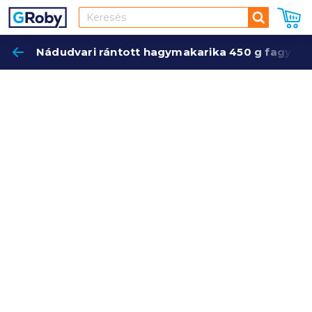
Keresés
Nádudvari rántott hagymakarika 450 g fagyasz
Keres