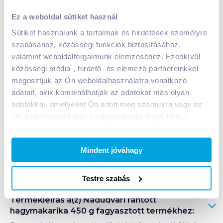
Nádudvari rántott hagymakarika 450 g fagyasztott
Ez a weboldal sütiket használ
1 599
Ft /
db
Sütiket használunk a tartalmak és hirdetések személyre
Egységár:
3 553
Ft /
kg
szabásához, közösségi funkciók biztosításához,
Nettó eladási ár:
1 259
Ft /
db
(
27
% áfa)
valamint weboldalforgalmunk elemzéséhez. Ezenkívül
közösségi média-, hirdető- és elemező partnereinkkel
Kosárba
megosztjuk az Ön weboldalhasználatra vonatkozó
Kosárba
adatait, akik kombinálhatják az adatokat más olyan
adatokkal, amelyeket Ön adott meg számukra vagy az
1 karton = 8 db
Ön által használt más szolgáltatásokból gyűjtöttek.
+1 karton a kosárba
Mindent jóváhagy
Bevásárlólistához adom
Értesíts, ha olcsóbb!
Testre szabás
Termékleírás a(z)
Nádudvari rántott
hagymakarika 450 g fagyasztott
termékhez: