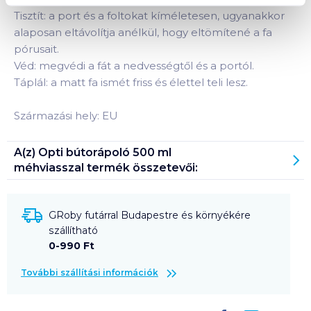
Tisztít: a port és a foltokat kíméletesen, ugyanakkor
alaposan eltávolítja anélkül, hogy eltömítené a fa
pórusait.
Véd: megvédi a fát a nedvességtől és a portól.
Táplál: a matt fa ismét friss és élettel teli lesz.
Származási hely: EU
A(z)
Opti bútorápoló 500 ml
méhviasszal
termék összetevői:
GRoby futárral Budapestre és környékére
szállítható
0-990 Ft
További szállítási információk