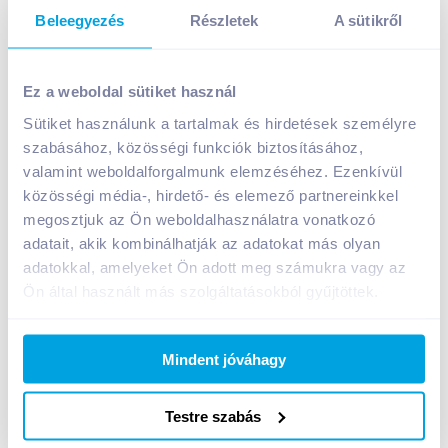
Beleegyezés
Részletek
A sütikről
Ez a weboldal sütiket használ
Sütiket használunk a tartalmak és hirdetések személyre
szabásához, közösségi funkciók biztosításához,
Opti bútorápoló 500 ml méhviasszal
valamint weboldalforgalmunk elemzéséhez. Ezenkívül
A termék jelenleg nem elérhető
közösségi média-, hirdető- és elemező partnereinkkel
megosztjuk az Ön weboldalhasználatra vonatkozó
adatait, akik kombinálhatják az adatokat más olyan
adatokkal, amelyeket Ön adott meg számukra vagy az
Bevásárlólistához adom
Értesíts, ha olcsóbb!
Ön által használt más szolgáltatásokból gyűjtöttek.
Termékleírás a(z)
Opti bútorápoló 500 ml
Mindent jóváhagy
méhviasszal
termékhez:
Méhviaszos bútorápoló. A különleges méhviaszt
Testre szabás
tartalmazó OPTI ideális mindenféle fafelület intenzív
ápolására.