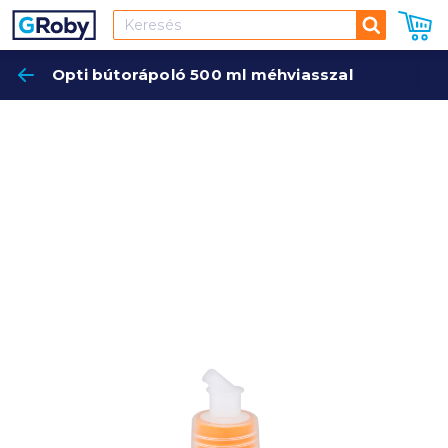
Keresés
Opti bútorápoló 500 ml méhviasszal
Keres