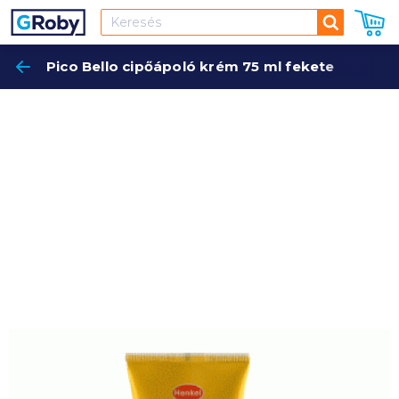
Keresés
Pico Bello cipőápoló krém 75 ml fekete
Keres