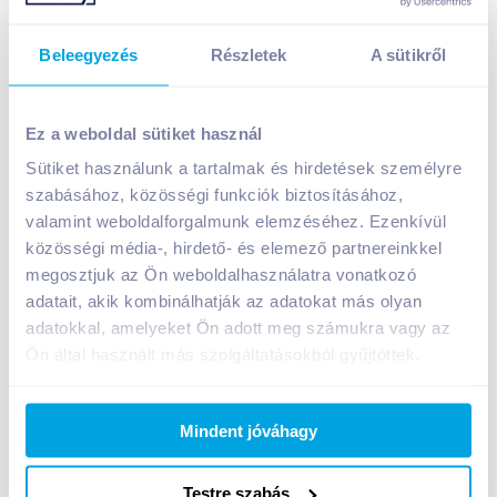
Beleegyezés
Részletek
A sütikről
Ez a weboldal sütiket használ
Sütiket használunk a tartalmak és hirdetések személyre
szabásához, közösségi funkciók biztosításához,
Pico Bello cipőápoló krém 75 ml fekete
valamint weboldalforgalmunk elemzéséhez. Ezenkívül
A termék jelenleg nem elérhető
közösségi média-, hirdető- és elemező partnereinkkel
megosztjuk az Ön weboldalhasználatra vonatkozó
adatait, akik kombinálhatják az adatokat más olyan
Bevásárlólistához adom
Értesíts, ha olcsóbb!
adatokkal, amelyeket Ön adott meg számukra vagy az
Ön által használt más szolgáltatásokból gyűjtöttek.
Termékleírás a(z)
Pico Bello cipőápoló krém 75
Mindent jóváhagy
ml fekete
termékhez:
Cipőápolókrém, fekete színben.
Testre szabás
Felhasználási javaslat: A cipőt alaposan megtisztítjuk