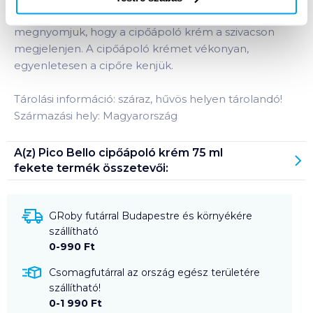
a szennyeződésektől. A tubust könnyen
megnyomjuk, hogy a cipőápoló krém a szivacson
megjelenjen. A cipőápoló krémet vékonyan,
egyenletesen a cipőre kenjük.
Tárolási információ: száraz, hűvös helyen tárolandó!
Származási hely: Magyarország
A(z)
Pico Bello cipőápoló krém 75 ml
fekete
termék összetevői:
GRoby futárral Budapestre és környékére
szállítható
0-990 Ft
Csomagfutárral az ország egész területére
szállítható!
0-1 990 Ft