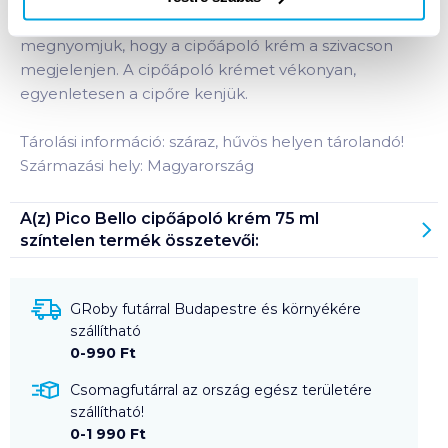
a szennyeződésektől. A tubust könnyen
megnyomjuk, hogy a cipőápoló krém a szivacson
megjelenjen. A cipőápoló krémet vékonyan,
egyenletesen a cipőre kenjük.
Tárolási információ: száraz, hűvös helyen tárolandó!
Származási hely: Magyarország
A(z)
Pico Bello cipőápoló krém 75 ml
színtelen
termék összetevői:
GRoby futárral Budapestre és környékére
szállítható
0-990 Ft
Csomagfutárral az ország egész területére
szállítható!
0-1 990 Ft