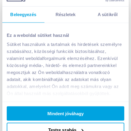
Beleegyezés
Részletek
A sütikről
Ez a weboldal sütiket használ
Sütiket használunk a tartalmak és hirdetések személyre
szabásához, közösségi funkciók biztosításához,
Pico Bello cipőápoló krém 75 ml színtelen
valamint weboldalforgalmunk elemzéséhez. Ezenkívül
A termék jelenleg nem elérhető
közösségi média-, hirdető- és elemező partnereinkkel
megosztjuk az Ön weboldalhasználatra vonatkozó
adatait, akik kombinálhatják az adatokat más olyan
Bevásárlólistához adom
Értesíts, ha olcsóbb!
adatokkal, amelyeket Ön adott meg számukra vagy az
Ön által használt más szolgáltatásokból gyűjtöttek.
Termékleírás a(z)
Pico Bello cipőápoló krém 75
Mindent jóváhagy
ml színtelen
termékhez:
Színtelen cipőápoló krém.
Testre szabás
Felhasználási javaslat: A cipőt alaposan megtisztítjuk