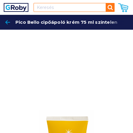
Keresés
Pico Bello cipőápoló krém 75 ml színtelen
Keres