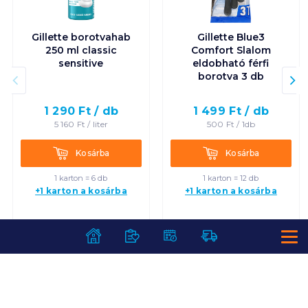
Gillette borotvahab
Gillette Blue3
250 ml classic
Comfort Slalom
sensitive
eldobható férfi
borotva 3 db
1 290
Ft /
db
1 499
Ft /
db
5 160
Ft /
liter
500
Ft /
1db
Kosárba
Kosárba
Kosárba
Kosárba
1 karton = 6 db
1 karton = 12 db
+1 karton a kosárba
+1 karton a kosárba