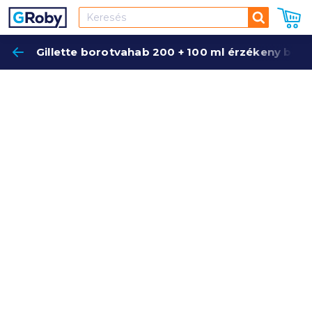
Keresés
Gillette borotvahab 200 + 100 ml érzékeny bőrr
Keres