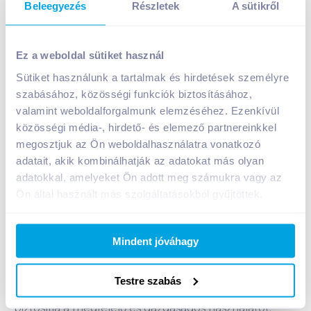
Beleegyezés
Részletek
A sütikről
Gillette borotvahab 200 + 100 ml érzékeny bőrre
Ez a weboldal sütiket használ
A termék jelenleg nem elérhető
Sütiket használunk a tartalmak és hirdetések személyre
szabásához, közösségi funkciók biztosításához,
valamint weboldalforgalmunk elemzéséhez. Ezenkívül
Bevásárlólistához adom
Értesíts, ha olcsóbb!
közösségi média-, hirdető- és elemező partnereinkkel
megosztjuk az Ön weboldalhasználatra vonatkozó
adatait, akik kombinálhatják az adatokat más olyan
Termékleírás a(z)
Gillette borotvahab 200 + 100
adatokkal, amelyeket Ön adott meg számukra vagy az
ml érzékeny bőrre
termékhez:
Ön által használt más szolgáltatásokból gyűjtöttek.
Krémes állagának köszönhetően, könnyedén
felvihető a bőrre. Aktív síkosító hatóanyagai révén a
Gillette Sensitive borotvahab friss és hidratált arcbőrt
Mindent jóváhagy
hagy maga után, miközben óvja azt. Gondosan
ellenőrzött komponensei puha és sima arcbőrt
Testre szabás
eredményeznek. Az ügyesen megtervezett flakon
biztosítja a megfelelő és gazdaságos használatot.