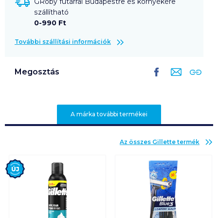
GRoby futárral Budapestre és környékére
szállítható
0-990 Ft
További szállítási információk
Megosztás
A márka további termékei
Az összes
Gillette
termék
Új