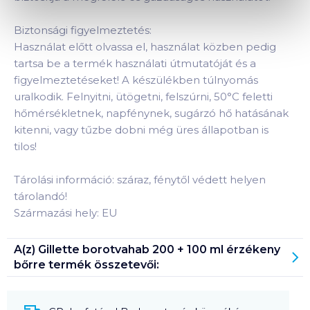
Biztonsági figyelmeztetés:
Használat előtt olvassa el, használat közben pedig
tartsa be a termék használati útmutatóját és a
figyelmeztetéseket! A készülékben túlnyomás
uralkodik. Felnyitni, ütögetni, felszúrni, 50°C feletti
hőmérsékletnek, napfénynek, sugárzó hő hatásának
kitenni, vagy tűzbe dobni még üres állapotban is
tilos!
Tárolási információ: száraz, fénytől védett helyen
tárolandó!
Származási hely: EU
A(z)
Gillette borotvahab 200 + 100 ml érzékeny
bőrre
termék összetevői: