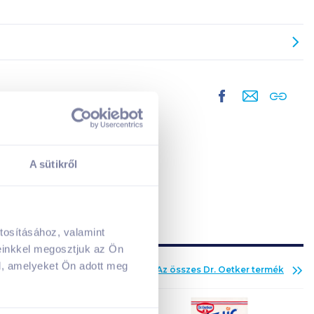
A sütikről
tosításához, valamint
A kosarad jelenleg üres.
einkkel megosztjuk az Ön
Adj hozzá termékeket!
l, amelyeket Ön adott meg
Az összes
Dr. Oetker
termék