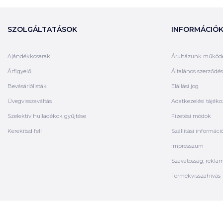
SZOLGÁLTATÁSOK
INFORMÁCIÓ
Ajándékkosarak
Áruházunk működ
Árfigyelő
Általános szerződési
Bevásárlólisták
Elállási jog
Üvegvisszaváltás
Adatkezelési tájéko
Szelektív hulladékok gyűjtése
Fizetési módok
Kerekítsd fel!
Szállítási informáci
Impresszum
Szavatosság, rekla
Termékvisszahívás