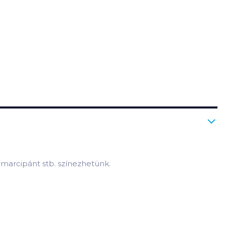
 marcipánt stb. színezhetünk.