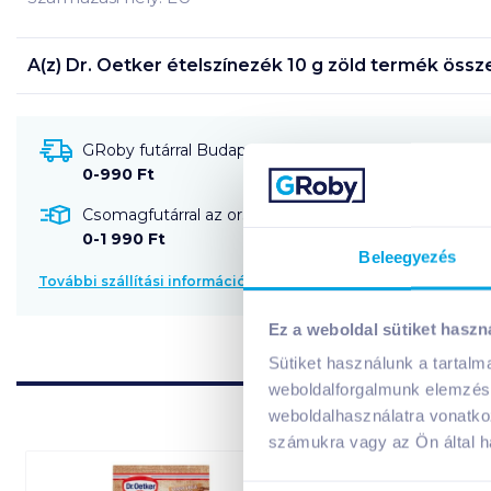
A(z)
Dr. Oetker ételszínezék 10 g zöld
termék össze
GRoby futárral Budapestre és környékére szállítható
0-990 Ft
Csomagfutárral az ország egész területére szállítható
0-1 990 Ft
Beleegyezés
További szállítási információk
Ez a weboldal sütiket haszn
Sütiket használunk a tartal
weboldalforgalmunk elemzésé
weboldalhasználatra vonatko
számukra vagy az Ön által ha