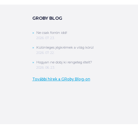
GROBY BLOG
Ne csak forrón idd!
2026. 07. 23.
Különleges jégkrémek a világ körül
2026. 07. 22.
Hogyan ne dobj ki rengeteg ételt?
2026. 06. 23.
További hírek a GRoby Blog-on