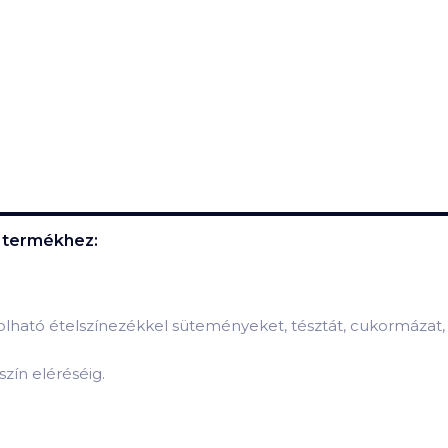
termékhez:
golható ételszínezékkel süteményeket, tésztát, cukormázat,
zín eléréséig.