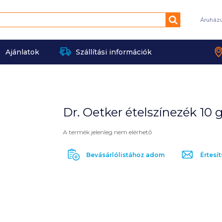
Keresés
Áruház
Ajánlatok
Szállítási információk
Dr. Oetker ételszínezék 10 g
A termék jelenleg nem elérhető
Bevásárlólistához adom
Értesít