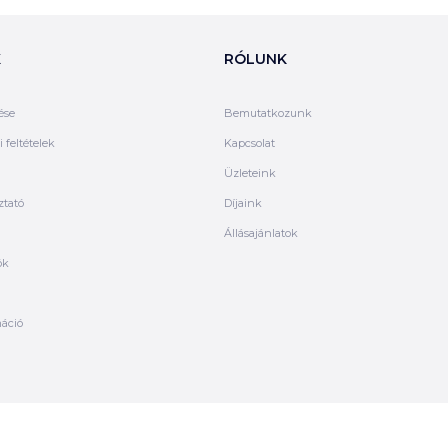
K
RÓLUNK
ése
Bemutatkozunk
 feltételek
Kapcsolat
Üzleteink
ztató
Díjaink
Állásajánlatok
ók
máció