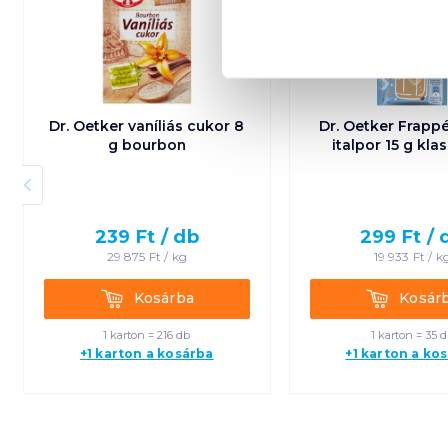
Dr. Oetker vaníliás cukor 8
Dr. Oetker Frappé
g bourbon
italpor 15 g kla
239
Ft /
db
299
Ft /
29 875
Ft /
kg
19 933
Ft /
k
Kosárba
Kosárba
Kosárba
Kosár
1 karton = 216 db
1 karton = 35 
+1 karton a kosárba
+1 karton a ko