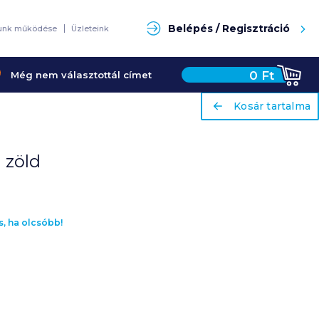
Keresés
Belépés / Regisztráció
unk működése
Üzleteink
0
Ft
Még nem választottál címet
ariaLabel
ariaLabel
Kosár tartalma
Kosár tartalma
 zöld
s, ha olcsóbb!