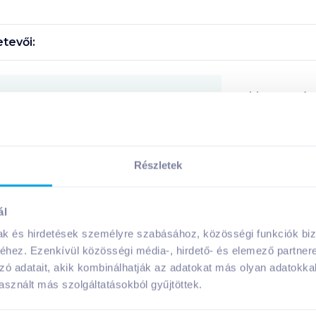
tevői:
Megosztás
!
Részletek
ál
A márka további termékei
mak és hirdetések személyre szabásához, közösségi funkciók biz
hez. Ezenkívül közösségi média-, hirdető- és elemező partner
zó adatait, akik kombinálhatják az adatokat más olyan adatokka
sznált más szolgáltatásokból gyűjtöttek.