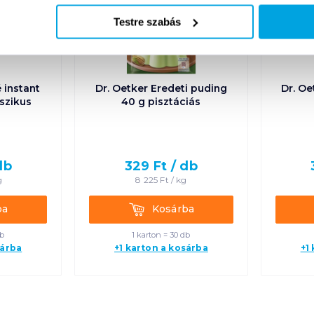
Testre szabás
 instant
Dr. Oetker Eredeti puding
Dr. Oe
sszikus
40 g pisztáciás
db
329
Ft /
db
g
8 225
Ft /
kg
Kosárba
ba
Kosárba
db
1 karton = 30 db
sárba
+1 karton a kosárba
+1