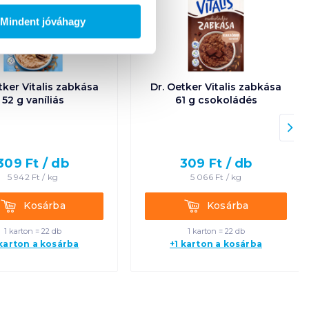
Mindent jóváhagy
tker Vitalis zabkása
Dr. Oetker Vitalis zabkása
52 g vaníliás
61 g csokoládés
309
Ft /
db
309
Ft /
db
5 942
Ft /
kg
5 066
Ft /
kg
Kosárba
Kosárba
Kosárba
Kosárba
1 karton = 22 db
1 karton = 22 db
 karton a kosárba
+1 karton a kosárba