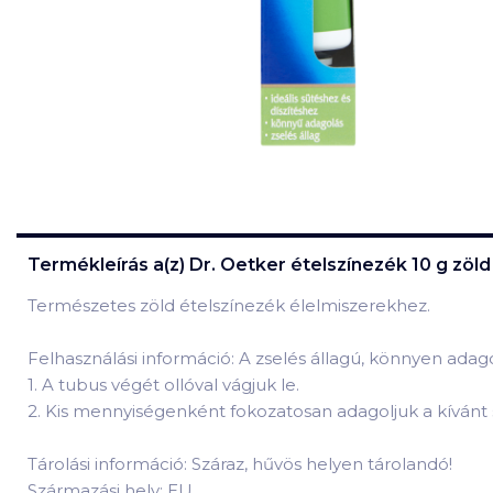
Termékleírás a(z)
Dr. Oetker ételszínezék 10 g zöld
Természetes zöld ételszínezék élelmiszerekhez.
Felhasználási információ: A zselés állagú, könnyen ada
1
.
A tubus végét ollóval vágjuk le.
2
.
Kis mennyiségenként fokozatosan adagoljuk a kívánt s
Tárolási információ: Száraz, hűvös helyen tárolandó!
Származási hely: EU