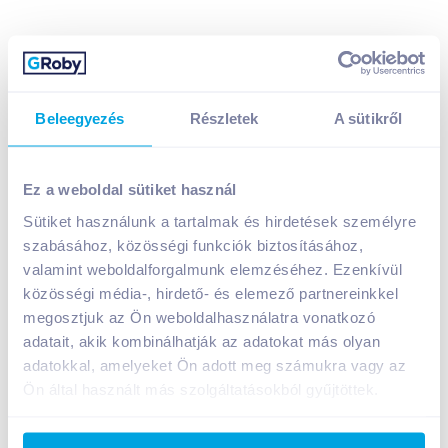
Beleegyezés
Részletek
A sütikről
Ez a weboldal sütiket használ
Sütiket használunk a tartalmak és hirdetések személyre
Urbiker ecetes hagyma 550 g dobozos
szabásához, közösségi funkciók biztosításához,
749
Ft /
db
valamint weboldalforgalmunk elemzéséhez. Ezenkívül
közösségi média-, hirdető- és elemező partnereinkkel
Egységár:
2 497
Ft /
kg
Nettó eladási ár:
590
Ft /
db
(
27
% áfa)
megosztjuk az Ön weboldalhasználatra vonatkozó
adatait, akik kombinálhatják az adatokat más olyan
adatokkal, amelyeket Ön adott meg számukra vagy az
Kosárba
Kosárba
Ön által használt más szolgáltatásokból gyűjtöttek.