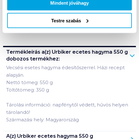
A termék megszűnt
Mindent jóváhagy
Testre szabás
Bevásárlólistához adom
Értesíts, ha olcsóbb!
Termékleírás a(z)
Urbiker ecetes hagyma 550 g
dobozos
termékhez:
Vecsési esetes hagyma édesítőszerrel. Házi recept
alapján.
Nettó tömeg: 550 g
Töltőtömeg: 350 g
Tárolási információ: napfénytől védett, hűvös helyen
tárolandó!
Származási hely: Magyarország
A(z)
Urbiker ecetes hagyma 550 g