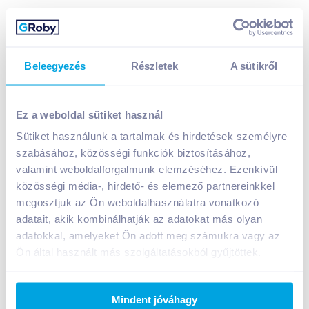
Beleegyezés
Részletek
A sütikről
Absolute Live L-carnitine szénsavmentes sportital 1 l
citrom - lime kókusszal
Ez a weboldal sütiket használ
749
Ft /
db
Sütiket használunk a tartalmak és hirdetések személyre
Egységár:
749
Ft /
liter
szabásához, közösségi funkciók biztosításához,
Nettó eladási ár:
590
Ft /
db
(
27
% áfa)
valamint weboldalforgalmunk elemzéséhez. Ezenkívül
közösségi média-, hirdető- és elemező partnereinkkel
Kosárba
megosztjuk az Ön weboldalhasználatra vonatkozó
Kosárba
adatait, akik kombinálhatják az adatokat más olyan
adatokkal, amelyeket Ön adott meg számukra vagy az
Ön által használt más szolgáltatásokból gyűjtöttek.
A termék megszűnt
Mindent jóváhagy