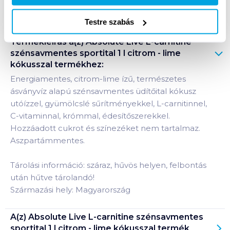
Bevásárlólistához adom
Értesíts, ha olcsóbb!
Testre szabás
Termékleírás a(z)
Absolute Live L-carnitine
szénsavmentes sportital 1 l citrom - lime
kókusszal
termékhez:
Energiamentes, citrom-lime ízű, természetes
ásványvíz alapú szénsavmentes üdítőital kókusz
utóízzel, gyümölcslé sűrítményekkel, L-carnitinnel,
C-vitaminnal, krómmal, édesítőszerekkel.
Hozzáadott cukrot és színezéket nem tartalmaz.
Aszpartámmentes.
Tárolási információ: száraz, hűvös helyen, felbontás
után hűtve tárolandó!
Származási hely: Magyarország
A(z)
Absolute Live L-carnitine szénsavmentes
sportital 1 l citrom - lime kókusszal
termék