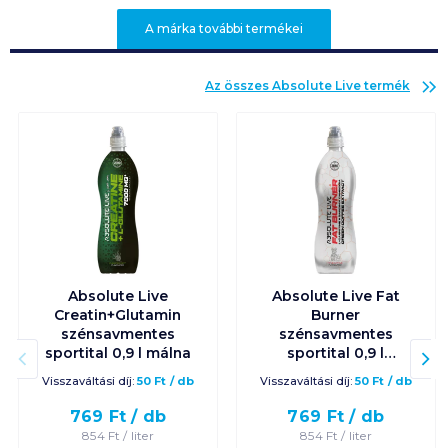
A márka további termékei
Az összes
Absolute Live
termék
Absolute Live
Absolute Live Fat
Creatin+Glutamin
Burner
szénsavmentes
szénsavmentes
sportital 0,9 l málna
sportital 0,9 l
ananász
Visszaváltási díj:
50
Ft
/
db
Visszaváltási díj:
50
Ft
/
db
769
Ft /
db
769
Ft /
db
854
Ft /
liter
854
Ft /
liter