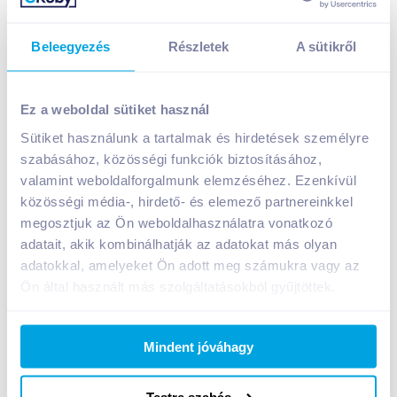
Beleegyezés
Részletek
A sütikről
Ez a weboldal sütiket használ
Sütiket használunk a tartalmak és hirdetések személyre
Kölln ropogós müzli 375 g csokoládés-meggyes
szabásához, közösségi funkciók biztosításához,
valamint weboldalforgalmunk elemzéséhez. Ezenkívül
A termék jelenleg nem elérhető
közösségi média-, hirdető- és elemező partnereinkkel
megosztjuk az Ön weboldalhasználatra vonatkozó
adatait, akik kombinálhatják az adatokat más olyan
Bevásárlólistához adom
Értesíts, ha olcsóbb!
adatokkal, amelyeket Ön adott meg számukra vagy az
Ön által használt más szolgáltatásokból gyűjtöttek.
Termékleírás a(z)
Kölln ropogós müzli 375 g
Mindent jóváhagy
csokoládés-meggyes
termékhez:
Teljes kiőrlésű zabpehelyből készült müzli 10%
Testre szabás