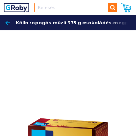
Keresés
Kölln ropogós müzli 375 g csokoládés-meggye
Keres