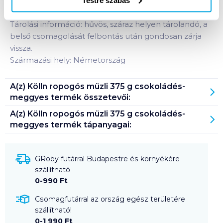
étcsokoládéval és meggyel.
Tárolási információ: hűvös, száraz helyen tárolandó, a
belső csomagolását felbontás után gondosan zárja
vissza.
Származási hely: Németország
A(z)
Kölln ropogós müzli 375 g csokoládés-
meggyes
termék összetevői:
A(z)
Kölln ropogós müzli 375 g csokoládés-
meggyes
termék tápanyagai:
GRoby futárral Budapestre és környékére
szállítható
0-990 Ft
Csomagfutárral az ország egész területére
szállítható!
0-1 990 Ft