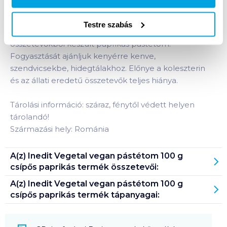
Kifutó termék, elérhető a készlet erejéig!
Testre szabás
Krémes jellegű könnyen kenhető kizárólag növényi
összetevőkből készült paprikás pástétom.
Fogyasztását ajánljuk kenyérre kenve,
szendvicsekbe, hidegtálakhoz. Előnye a koleszterin
és az állati eredetű összetevők teljes hiánya.
Tárolási információ: száraz, fénytől védett helyen
tárolandó!
Származási hely: Románia
A(z)
Inedit Vegetal vegan pástétom 100 g
csípős paprikás
termék összetevői:
A(z)
Inedit Vegetal vegan pástétom 100 g
csípős paprikás
termék tápanyagai: