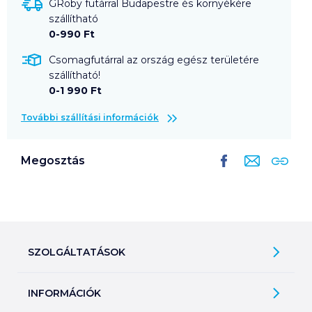
GRoby futárral Budapestre és környékére
szállítható
0-990 Ft
Csomagfutárral az ország egész területére
szállítható!
0-1 990 Ft
További szállítási információk
Megosztás
SZOLGÁLTATÁSOK
Ajándékkosarak
INFORMÁCIÓK
Árfigyelő
Áruházunk működése