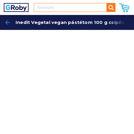
Keresés
Inedit Vegetal vegan pástétom 100 g csípős pa
Keres