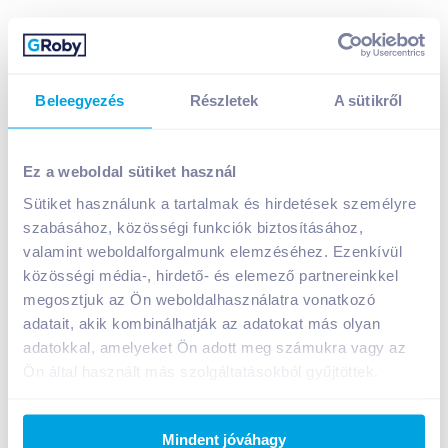
Beleegyezés
Részletek
A sütikről
Ez a weboldal sütiket használ
Sütiket használunk a tartalmak és hirdetések személyre
Inedit Vegetal vegan pástétom 100 g csípős paprikás
szabásához, közösségi funkciók biztosításához,
valamint weboldalforgalmunk elemzéséhez. Ezenkívül
A termék jelenleg nem elérhető
közösségi média-, hirdető- és elemező partnereinkkel
megosztjuk az Ön weboldalhasználatra vonatkozó
adatait, akik kombinálhatják az adatokat más olyan
Bevásárlólistához adom
Értesíts, ha olcsóbb!
adatokkal, amelyeket Ön adott meg számukra vagy az
Ön által használt más szolgáltatásokból gyűjtöttek.
Termékleírás a(z)
Inedit Vegetal vegan
pástétom 100 g csípős paprikás
termékhez:
Mindent jóváhagy