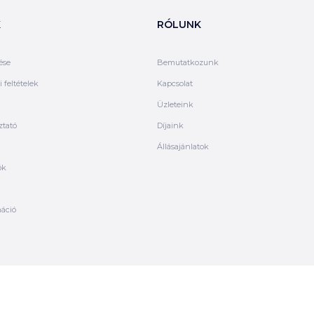
K
RÓLUNK
ése
Bemutatkozunk
 feltételek
Kapcsolat
Üzleteink
ztató
Díjaink
Állásajánlatok
ók
máció