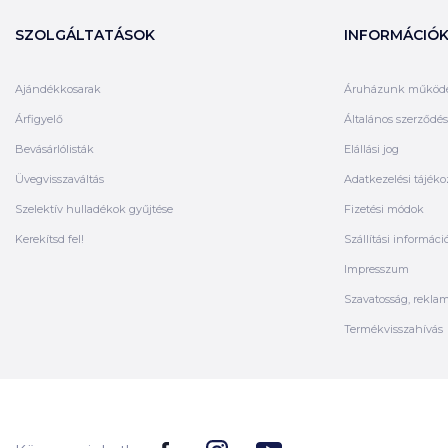
SZOLGÁLTATÁSOK
INFORMÁCIÓ
Ajándékkosarak
Áruházunk működ
Árfigyelő
Általános szerződési
Bevásárlólisták
Elállási jog
Üvegvisszaváltás
Adatkezelési tájéko
Szelektív hulladékok gyűjtése
Fizetési módok
Kerekítsd fel!
Szállítási informáci
Impresszum
Szavatosság, rekla
Termékvisszahívás