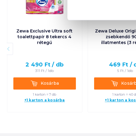
Zewa Exclusive Ultra soft
Zewa Deluxe Origi
toalettpapír 8 tekercs 4
zsebkendő 9
rétegű
illatmentes (3 
2 490
Ft /
db
469
Ft /
311
Ft /
1db
5
Ft /
1db
Kosárba
Kosárba
Kosárba
Kosár
1 karton = 7 db
1 karton = 40 
+1 karton a kosárba
+1 karton a ko