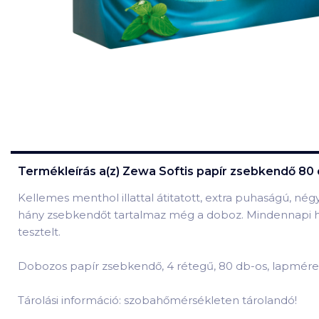
Termékleírás a(z)
Zewa Softis papír zsebkendő 80
Kellemes menthol illattal átitatott, extra puhaságú, né
hány zsebkendőt tartalmaz még a doboz. Mindennapi hasz
tesztelt.
Dobozos papír zsebkendő, 4 rétegű, 80 db-os, lapméret
Tárolási információ: szobahőmérsékleten tárolandó!