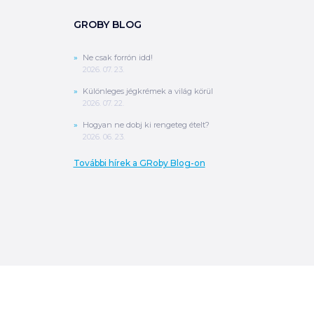
GROBY BLOG
Ne csak forrón idd!
2026. 07. 23.
Különleges jégkrémek a világ körül
2026. 07. 22.
Hogyan ne dobj ki rengeteg ételt?
2026. 06. 23.
További hírek a GRoby Blog-on
0
Ft
ÖSSZESEN