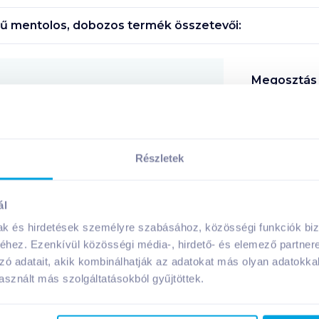
gű mentolos, dobozos
termék összetevői:
Megosztás
!
Részletek
ál
A márka további termékei
mak és hirdetések személyre szabásához, közösségi funkciók biz
hez. Ezenkívül közösségi média-, hirdető- és elemező partner
zó adatait, akik kombinálhatják az adatokat más olyan adatokka
sznált más szolgáltatásokból gyűjtöttek.