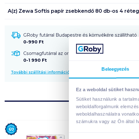
A(z)
Zewa Softis papír zsebkendő 80 db-os 4 réte
GRoby futárral Budapestre és környékére szállítható
0-990 Ft
Csomagfutárral az ország egész területére szállítható
0-1 990 Ft
Beleegyezés
További szállítási információk
Ez a weboldal sütiket haszn
Sütiket használunk a tartal
weboldalforgalmunk elemzésé
weboldalhasználatra vonatko
számukra vagy az Ön által ha
Új