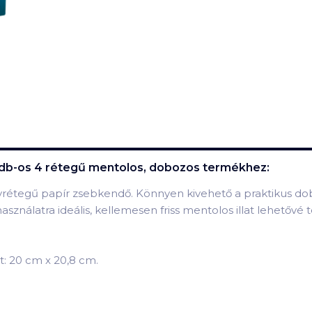
 db-os 4 rétegű mentolos, dobozos
termékhez:
gyrétegű papír zsebkendő. Könnyen kivehető a praktikus dob
nálatra ideális, kellemesen friss mentolos illat lehetővé 
: 20 cm x 20,8 cm.