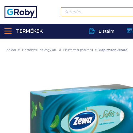
TERMÉKEK
Listáim
Főoldal
Háztartási- és vegyiáru
Háztartási papíráru
Papírzsebkendő