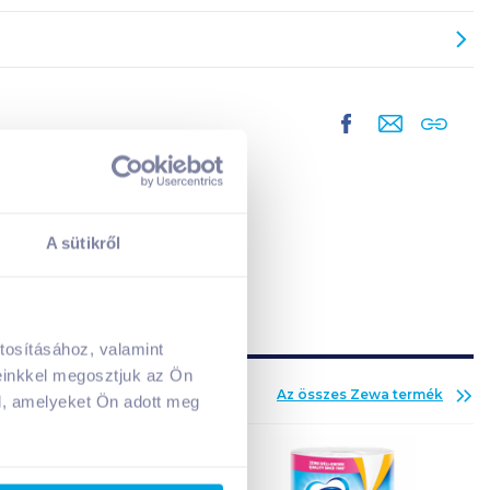
A sütikről
tosításához, valamint
A kosarad jelenleg üres.
einkkel megosztjuk az Ön
Az összes
Zewa
termék
Adj hozzá termékeket!
l, amelyeket Ön adott meg