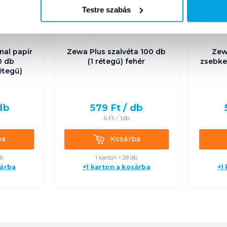
Testre szabás
nal papír
Zewa Plus szalvéta 100 db
Zew
0 db
(1 rétegű) fehér
zsebke
rétegű)
db
579
Ft /
db
6
Ft /
1db
Kosárba
ba
Kosárba
db
1 karton = 28 db
sárba
+1 karton a kosárba
+1