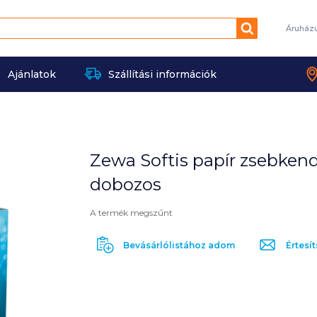
Keresés
Áruház
Ajánlatok
Szállítási információk
Zewa Softis papír zsebken
dobozos
A termék megszűnt
Bevásárlólistához adom
Értesít