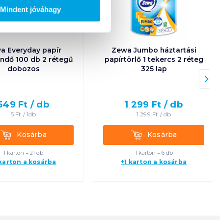
Mindent jóváhagy
a Everyday papír
Zewa Jumbo háztartási
ndő 100 db 2 rétegű
papírtörlő 1 tekercs 2 réteg
dobozos
325 lap
549
Ft /
db
1 299
Ft /
db
5
Ft /
1db
1 299
Ft /
db
Kosárba
Kosárba
Kosárba
Kosárba
1 karton = 21 db
1 karton = 6 db
 karton a kosárba
+1 karton a kosárba