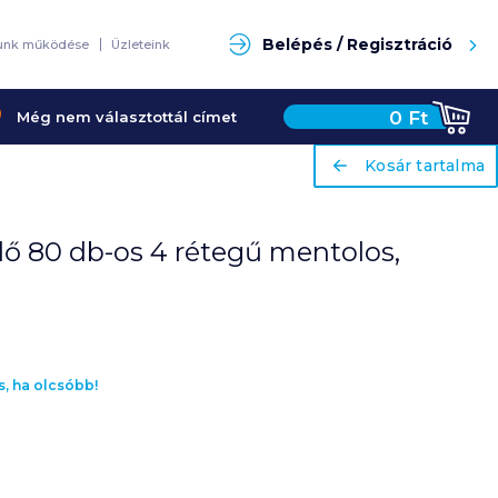
Keresés
Belépés / Regisztráció
unk működése
Üzleteink
0
Ft
Még nem választottál címet
ariaLabel
ariaLabel
Kosár tartalma
Kosár tartalma
dő 80 db-os 4 rétegű mentolos,
s, ha olcsóbb!