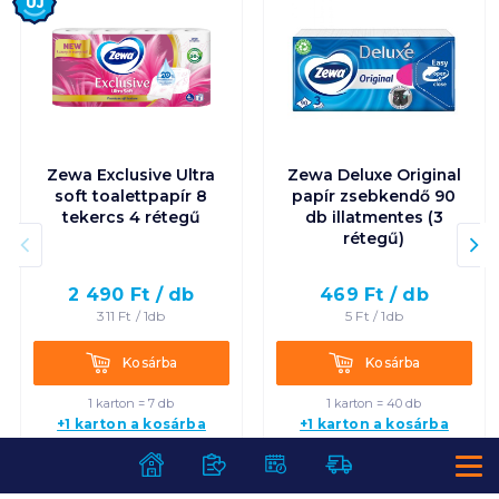
Zewa Exclusive Ultra
Zewa Deluxe Original
soft toalettpapír 8
papír zsebkendő 90
tekercs 4 rétegű
db illatmentes (3
rétegű)
2 490
Ft /
db
469
Ft /
db
311
Ft /
1db
5
Ft /
1db
Kosárba
Kosárba
Kosárba
Kosárba
1 karton = 7 db
1 karton = 40 db
+1 karton a kosárba
+1 karton a kosárba