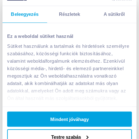
Beleegyezés
Részletek
A sütikről
Zewa Softis illatosított papír zsebkendő 10x9 4
rétegű Aloe Balsam
Ez a weboldal sütiket használ
899
Ft /
db
Sütiket használunk a tartalmak és hirdetések személyre
Egységár:
10
Ft /
1db
szabásához, közösségi funkciók biztosításához,
Nettó eladási ár:
708
Ft /
db
(
27
% áfa)
valamint weboldalforgalmunk elemzéséhez. Ezenkívül
közösségi média-, hirdető- és elemező partnereinkkel
megosztjuk az Ön weboldalhasználatra vonatkozó
Kosárba
Kosárba
adatait, akik kombinálhatják az adatokat más olyan
adatokkal, amelyeket Ön adott meg számukra vagy az
Ön által használt más szolgáltatásokból gyűjtöttek.
A termék megszűnt
Mindent jóváhagy
Bevásárlólistához adom
Értesíts, ha olcsóbb!
Testre szabás