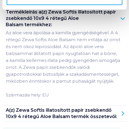
Termékleírás a(z)
Zewa Softis illatosított papír
zsebkendő 10x9 4 rétegű Aloe
Balsam
termékhez:
Az aloe vera ápolása a kamilla gyengédségével. A 4
rétegű Zewa Softis Aloe Balsam nem irritálja az orrot
és nem okoz kipirosodást. Az ápoló aloe vera
balzsammal átitatott papír nyugtatóan hat a bőrre,
a kamilla kellemes illata pedig gyengéden simogatja
orrot. A Zewa papír zsebkendők valódi
gyapotrostokkal biztosítják a szakadásmentességet,
miközben érintéskor a pamut puhaságát nyújtják.
Származási hely: EU
A(z)
Zewa Softis illatosított papír zsebkendő
10x9 4 rétegű Aloe Balsam
termék összetevői: