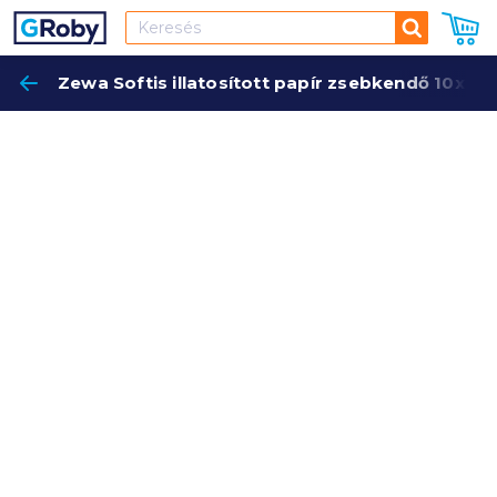
Keresés
Zewa Softis illatosított papír zsebkendő 10x9 
Keres