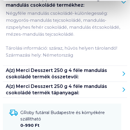
mandulás csokoládé
termékhez:
Négyféle mandulás csokoládé-különlegesség:
mogyorós-mandulás tejcsokoládé, mandulás-
rizspelyhes fehér csokoládé, mandulás étcsokoládé,
mézes-mandulás tejcsokoládé.
Tárolási információ: száraz, hűvös helyen tárolandó!
Származási hely: Németország
A(z)
Merci Desszert 250 g 4 féle mandulás
csokoládé
termék összetevői:
A(z)
Merci Desszert 250 g 4 féle mandulás
csokoládé
termék tápanyagai:
GRoby futárral Budapestre és környékére
szállítható
0-990 Ft