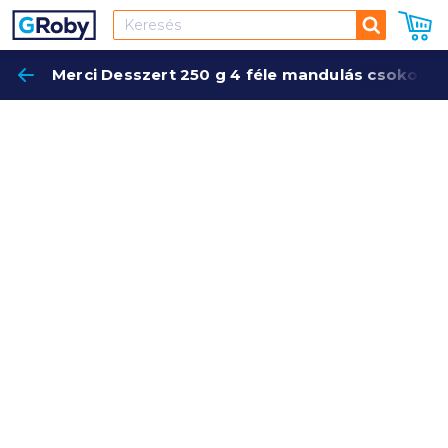
Keresés
Merci Desszert 250 g 4 féle mandulás csokolád
Keres