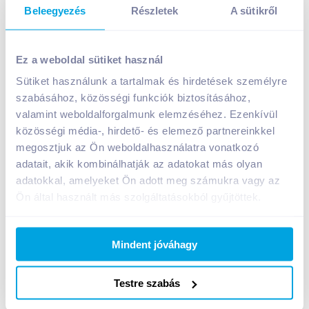
Beleegyezés
Részletek
A sütikről
Merci Desszert 250 g 4 féle mandulás csokoládé
Ez a weboldal sütiket használ
2 699
Ft /
db
Sütiket használunk a tartalmak és hirdetések személyre
Egységár:
10 796
Ft /
kg
Nettó eladási ár:
2 125
Ft /
db
(
27
% áfa)
szabásához, közösségi funkciók biztosításához,
valamint weboldalforgalmunk elemzéséhez. Ezenkívül
közösségi média-, hirdető- és elemező partnereinkkel
Kosárba
Kosárba
megosztjuk az Ön weboldalhasználatra vonatkozó
adatait, akik kombinálhatják az adatokat más olyan
adatokkal, amelyeket Ön adott meg számukra vagy az
1 karton = 10 db
+1 karton a kosárba
Ön által használt más szolgáltatásokból gyűjtöttek.
Mindent jóváhagy
Bevásárlólistához adom
Értesíts, ha olcsóbb!
Testre szabás
Termékleírás a(z)
Merci Desszert 250 g 4 féle